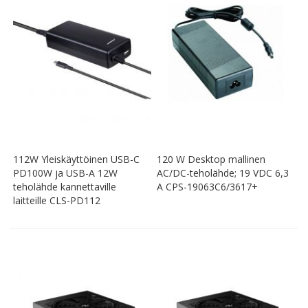
112W Yleiskäyttöinen USB-C
120 W Desktop mallinen
PD100W ja USB-A 12W
AC/DC-teholähde; 19 VDC 6,3
teholähde kannettaville
A CPS-19063C6/3617+
laitteille CLS-PD112