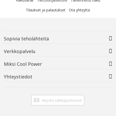
Hakusanat
Tietosuojaseloste
Tarkennettu haku
Tilaukset ja palautukset
Ota yhteyttä
Sopivia teholähteitä
Verkkopalvelu
Miksi Cool Power
Yhteystiedot
Tilaa
Tilaa
uutiskirje: