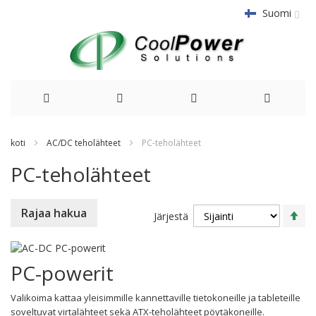
Suomi
Siirry
koti
AC/DC teholähteet
PC-teholähteet
sisältöön
PC-teholähteet
As
Rajaa hakua
Järjestä
la
su
PC-powerit
Valikoima kattaa yleisimmille kannettaville tietokoneille ja tableteille
soveltuvat virtalähteet sekä ATX-teholähteet pöytäkoneille.