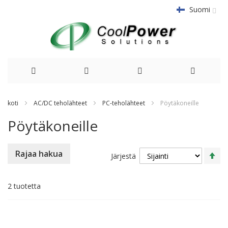
Suomi
Siirry
koti
AC/DC teholähteet
PC-teholähteet
Pöytäkoneille
sisältöön
Pöytäkoneille
As
Rajaa hakua
Järjestä
la
su
2
tuotetta