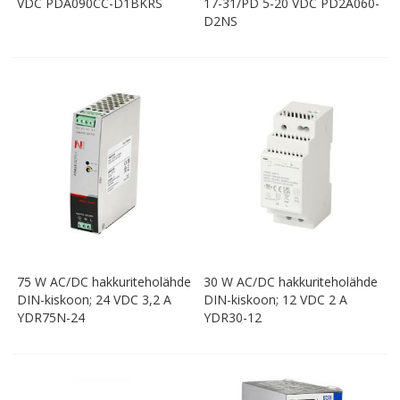
VDC PDA090CC-D1BKRS
17-31/PD 5-20 VDC PD2A060-
D2NS
75 W AC/DC hakkuriteholähde
30 W AC/DC hakkuriteholähde
DIN-kiskoon; 24 VDC 3,2 A
DIN-kiskoon; 12 VDC 2 A
YDR75N-24
YDR30-12