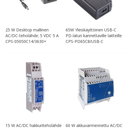
25 W Desktop mallinen
65W Yleiskäyttöinen USB-C
AC/DC-teholähde; 5 VDC 5 A
PD-laturi kannettaville laitteille
CPS-05050C14/3630+
CPS-PD65C8/USB-C
15 W AC/DC hakkuriteholähde
60 W akkuvarmennettu AC/DC