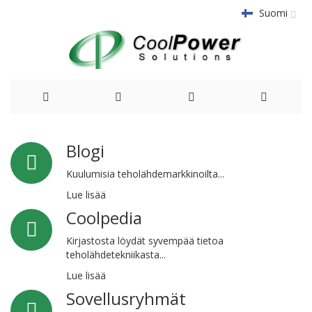
Suomi
Siirry
Blogi
sisältöön
Kuulumisia teholähdemarkkinoilta...
Lue lisää
Coolpedia
Kirjastosta löydät syvempää tietoa
teholähdetekniikasta...
Lue lisää
Sovellusryhmät