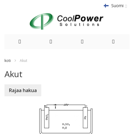
Suomi
Siirry
koti
Akut
sisältöön
Akut
Rajaa hakua