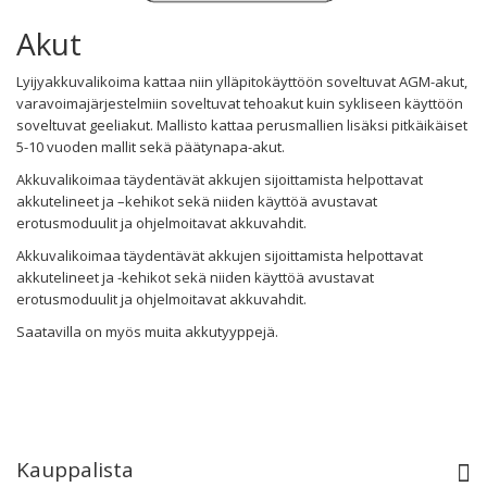
Akut
Lyijyakkuvalikoima kattaa niin ylläpitokäyttöön soveltuvat AGM-akut,
varavoimajärjestelmiin soveltuvat tehoakut kuin sykliseen käyttöön
soveltuvat geeliakut. Mallisto kattaa perusmallien lisäksi pitkäikäiset
5-10 vuoden mallit sekä päätynapa-akut.
Akkuvalikoimaa täydentävät akkujen sijoittamista helpottavat
akkutelineet ja –kehikot sekä niiden käyttöä avustavat
erotusmoduulit ja ohjelmoitavat akkuvahdit.
Akkuvalikoimaa täydentävät akkujen sijoittamista helpottavat
akkutelineet ja -kehikot sekä niiden käyttöä avustavat
erotusmoduulit ja ohjelmoitavat akkuvahdit.
Saatavilla on myös muita akkutyyppejä.
Kauppalista