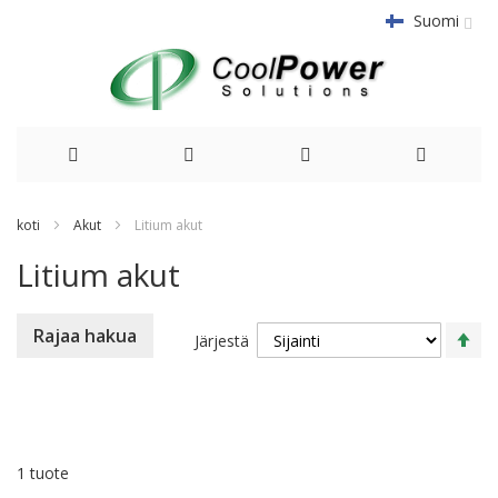
Suomi
Siirry
koti
Akut
Litium akut
sisältöön
Litium akut
As
Rajaa hakua
Järjestä
la
su
1
tuote