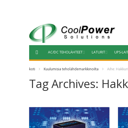
Siirry
sisältöön
AC/DC TEHOLÄHTEET
LATURIT
UPS-LAI
koti
Kuulumisia teholähdemarkkinoilta
Aihe: Hakkur
Tag Archives: Hakk