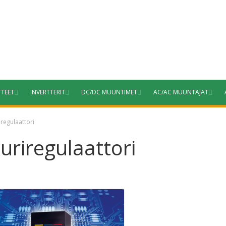
TTEET
INVERTTERIT
DC/DC MUUNTIMET
AC/AC MUUNTAJAT
iregulaattori
uriregulaattori