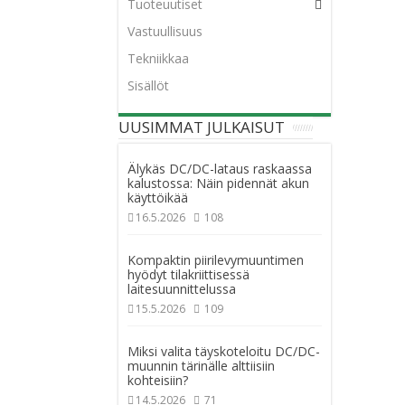
Tuoteuutiset
Vastuullisuus
Tekniikkaa
Sisällöt
UUSIMMAT JULKAISUT
Älykäs DC/DC-lataus raskaassa
kalustossa: Näin pidennät akun
käyttöikää
16.5.2026
108
Kompaktin piirilevymuuntimen
hyödyt tilakriittisessä
laitesuunnittelussa
15.5.2026
109
Miksi valita täyskoteloitu DC/DC-
muunnin tärinälle alttiisiin
kohteisiin?
14.5.2026
71