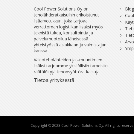
Cool Power Solutions Oy on
Blog
teholähderatkaisuihin erikoistunut
Cool
lisäarvotukkuri, joka tarjoaa
Käyt
verrattoman logistiikan lisäksi myös
Tiet
teknistä tukea, konsultointia ja
Tiet
palvelumuotoilua läheisessä
Arvo
yhteistyössä asiakkaan ja valmistajan
Ympä
kanssa.
Vakioteholähteiden ja –muuntimien
lisäksi tarjoamme yksilöllisiin tarpeisiin
räätälöityjä tehonsyöttöratkaisuja.
Tietoa yrityksestä
Copyright © 2023 Cool Power Solutions Oy. All rights reserve