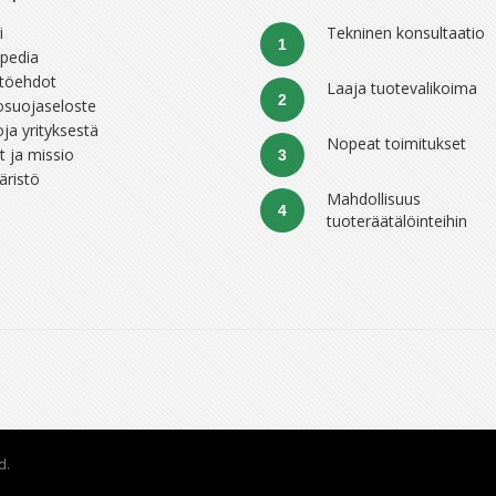
i
Tekninen konsultaatio
1
pedia
töehdot
Laaja tuotevalikoima
2
osuojaseloste
oja yrityksestä
Nopeat toimitukset
t ja missio
3
ristö
Mahdollisuus
4
tuoteräätälöinteihin
d.