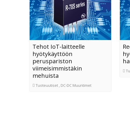
Tehot IoT-laitteelle
Re
hyötykäyttöön
hy
peruspariston
ha
viimeisimmistäkin
Tu
mehuista
Tuoteuutiset
,
DC-DC Muuntimet