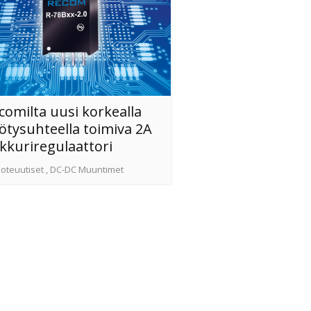
comilta uusi korkealla
ötysuhteella toimiva 2A
kkuriregulaattori
oteuutiset
,
DC-DC Muuntimet