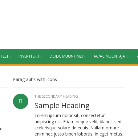
TTEET
INVERTTERIT
DC/DC MUUNTIMET
AC/AC MUUNTAJAT
Paragraphs with icons
THE SECONDARY HEADING
Sample Heading
Lorem ipsum dolor sit, consectetur
adipiscing elit. Etiam neque velit, blandit sed
scelerisque solare de equis. Nullam ornare
ue
enim nec justo biben lobortis. In eget metus.