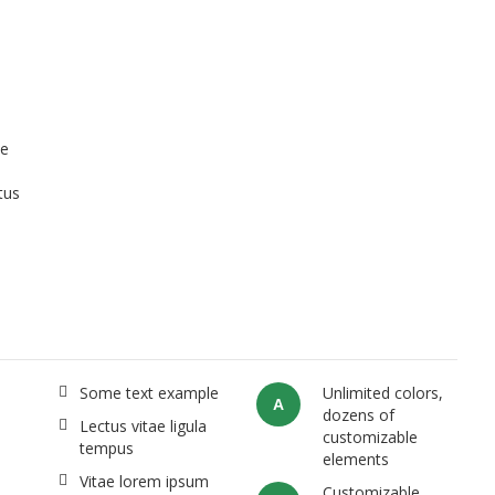
ue
tus
Some text example
Unlimited colors,
A
dozens of
Lectus vitae ligula
customizable
tempus
elements
Vitae lorem ipsum
Customizable