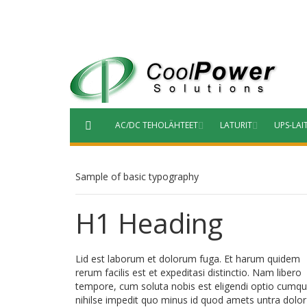
Siirry
sisältöön
AC/DC TEHOLÄHTEET
LATURIT
UPS-LAI
Sample of basic typography
H1 Heading
Lid est laborum et dolorum fuga. Et harum quidem
rerum facilis est et expeditasi distinctio. Nam libero
tempore, cum soluta nobis est eligendi optio cumq
nihilse impedit quo minus id quod amets untra dolor