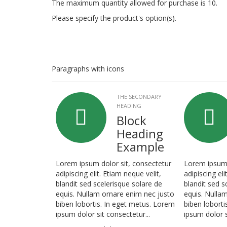
The maximum quantity allowed for purchase is 10.
Please specify the product's option(s).
Paragraphs with icons
THE SECONDARY
HEADING
Block
Heading
Example
Lorem ipsum dolor sit, consectetur
Lorem ipsum 
adipiscing elit. Etiam neque velit,
adipiscing eli
blandit sed scelerisque solare de
blandit sed s
equis. Nullam ornare enim nec justo
equis. Nulla
biben lobortis. In eget metus. Lorem
biben loborti
ipsum dolor sit consectetur...
ipsum dolor s