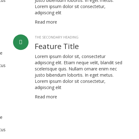
tus
justo bibendum lobortis. In eget metus.
Lorem ipsum dolor sit consectetur,
adipiscing elit
Read more
THE SECONDARY HEADING
Feature Title
ue
Lorem ipsum dolor sit, consectetur
adipiscing elit. Etiam neque velit, blandit sed
tus
scelerisque quis. Nullam ornare enim nec
justo bibendum lobortis. In eget metus.
Lorem ipsum dolor sit consectetur,
adipiscing elit
Read more
ue
tus