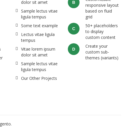
dolor sit amet
B
responsive layout
Sample lectus vitae
based on fluid
ligula tempus
grid
Some text example
50+ placeholders
C
to display
Lectus vitae ligula
custom content
tempus
Create your
s
Vitae lorem ipsum
D
custom sub-
dolor sit amet
er
themes (variants)
Sample lectus vitae
ligula tempus
Our Other Projects
gento.