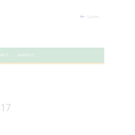
Suomi
AKUT
KAAPELIT
417