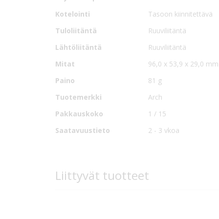
Kotelointi
Tasoon kiinnitettävä
Lisävarusteena saatavilla on asennuspohjaan sovelt
Tuloliitäntä
Ruuviliitäntä
Lähtöliitäntä
Ruuviliitäntä
Mitat
96,0 x 53,9 x 29,0 mm
Paino
81 g
Tuotemerkki
Arch
Pakkauskoko
1 / 15
Saatavuustieto
2 - 3 vkoa
Liittyvät tuotteet