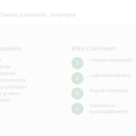
Tilaukset ja palautukset
Ota yhteyttä
opalvelu
Miksi Cool Power
i
Tekninen konsultaatio
1
pedia
töehdot
Laaja tuotevalikoima
2
osuojaseloste
oja yrityksestä
Nopeat toimitukset
t ja missio
3
ristö
Mahdollisuus
4
tuoteräätälöinteihin