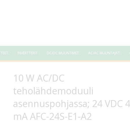
TTEET
INVERTTERIT
DC/DC MUUNTIMET
AC/AC MUUNTAJAT
10 W AC/DC
teholähdemoduuli
asennuspohjassa; 24 VDC 
mA AFC-24S-E1-A2