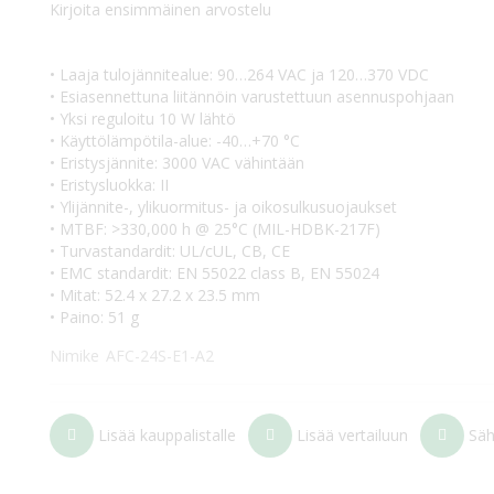
Kirjoita ensimmäinen arvostelu
• Laaja tulojännitealue: 90…264 VAC ja 120…370 VDC
• Esiasennettuna liitännöin varustettuun asennuspohjaan
• Yksi reguloitu 10 W lähtö
• Käyttölämpötila-alue: -40…+70 °C
• Eristysjännite: 3000 VAC vähintään
• Eristysluokka: II
• Ylijännite-, ylikuormitus- ja oikosulkusuojaukset
• MTBF: >330,000 h @ 25°C (MIL-HDBK-217F)
• Turvastandardit: UL/cUL, CB, CE
• EMC standardit: EN 55022 class B, EN 55024
• Mitat: 52.4 x 27.2 x 23.5 mm
• Paino: 51 g
Nimike
AFC-24S-E1-A2
Lisää kauppalistalle
Lisää vertailuun
Säh