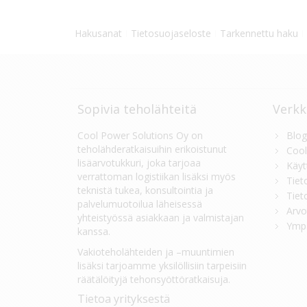
Hakusanat
Tietosuojaseloste
Tarkennettu haku
Sopivia teholähteitä
Verkk
Cool Power Solutions Oy on
Blog
teholähderatkaisuihin erikoistunut
Cool
lisäarvotukkuri, joka tarjoaa
Käyt
verrattoman logistiikan lisäksi myös
Tiet
teknistä tukea, konsultointia ja
Tiet
palvelumuotoilua läheisessä
Arvo
yhteistyössä asiakkaan ja valmistajan
Ympä
kanssa.
Vakioteholähteiden ja –muuntimien
lisäksi tarjoamme yksilöllisiin tarpeisiin
räätälöityjä tehonsyöttöratkaisuja.
Tietoa yrityksestä