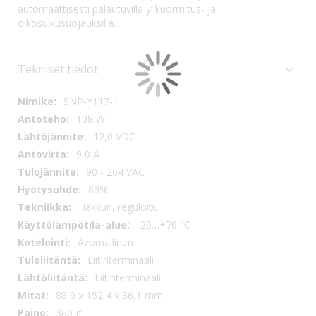
automaattisesti palautuvilla ylikuormitus- ja
oikosulkusuojauksilla.
Tekniset tiedot
Tekniset
SNP-Y117-1
tiedot
108 W
12,0 VDC
9,0 A
90 - 264 VAC
83%
Hakkuri, reguloitu
-20…+70 °C
Avomallinen
Liitinterminaali
Liitinterminaali
88,9 x 152,4 x 36,1 mm
360 g