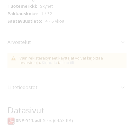
Skynet
1 / 32
4 - 6 vkoa
Arvostelut
Vain rekisteräityneet käyttäjät voivat kirjoittaa
arvosteluja.
Kirjaudu
tai
luo tili
Liitetiedostot
Datasivut
SNP-Y11.pdf
Size: (64.53 KB)