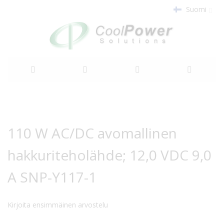
Suomi
Siirry
sisältöön
Siirry
Siirry
kuvagallerian
kuvagallerian
110 W AC/DC avomallinen
loppuun
alkuun
hakkuriteholähde; 12,0 VDC 9,0
A SNP-Y117-1
Kirjoita ensimmäinen arvostelu