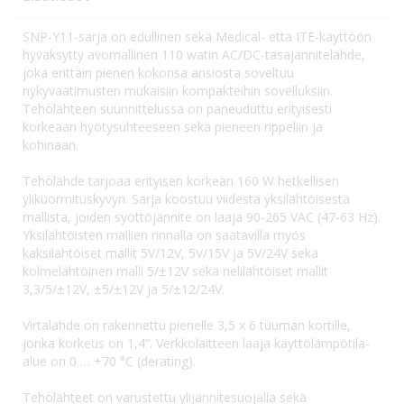
SNP-Y11-sarja on edullinen sekä Medical- että ITE-käyttöön
hyväksytty avomallinen 110 watin AC/DC-tasajännitelähde,
joka erittäin pienen kokonsa ansiosta soveltuu
nykyvaatimusten mukaisiin kompakteihin sovelluksiin.
Teholähteen suunnittelussa on paneuduttu erityisesti
korkeaan hyötysuhteeseen sekä pieneen rippeliin ja
kohinaan.
Teholähde tarjoaa erityisen korkean 160 W hetkellisen
ylikuormituskyvyn. Sarja koostuu viidestä yksilähtöisestä
mallista, joiden syöttöjännite on laaja 90-265 VAC (47-63 Hz).
Yksilähtöisten mallien rinnalla on saatavilla myös
kaksilähtöiset mallit 5V/12V, 5V/15V ja 5V/24V sekä
kolmelähtöinen malli 5/±12V sekä nelilähtöiset mallit
3,3/5/±12V, ±5/±12V ja 5/±12/24V.
Virtalähde on rakennettu pienelle 3,5 x 6 tuuman kortille,
jonka korkeus on 1,4”. Verkkolaitteen laaja käyttölämpötila-
alue on 0 … +70 °C (derating).
Teholähteet on varustettu ylijännitesuojalla sekä