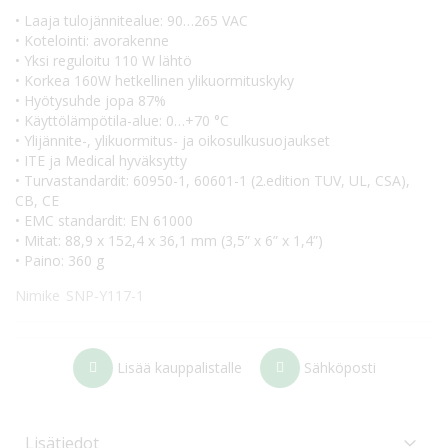
• Laaja tulojännitealue: 90…265 VAC
• Kotelointi: avorakenne
• Yksi reguloitu 110 W lähtö
• Korkea 160W hetkellinen ylikuormituskyky
• Hyötysuhde jopa 87%
• Käyttölämpötila-alue: 0…+70 °C
• Ylijännite-, ylikuormitus- ja oikosulkusuojaukset
• ITE ja Medical hyväksytty
• Turvastandardit: 60950-1, 60601-1 (2.edition TUV, UL, CSA),
CB, CE
• EMC standardit: EN 61000
• Mitat: 88,9 x 152,4 x 36,1 mm (3,5” x 6” x 1,4”)
• Paino: 360 g
Nimike
SNP-Y117-1
Lisää kauppalistalle
Sähköposti
Lisätiedot