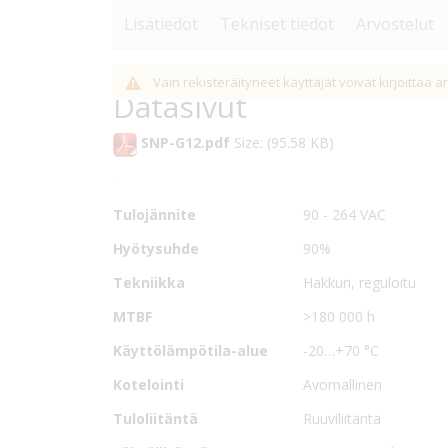
Lisätiedot
Tekniset tiedot
Arvostelut
Tekniset
SNP-G12-sarja on edullinen avomallinen 120 watin A
Nimike
SNP-G128
Vain rekisteräityneet käyttäjät voivat kirjoittaa a
tiedot
kokonsa ansiosta se soveltuu nykyvaatimusten muka
Datasivut
Antoteho
120 W
erityisesti korkeaan hyötysuhteeseen sekä pieneen r
SNP-G12.pdf
Size: (95.58 KB)
Lähtöjännite
15,0 VDC
Teholähde tarjoaa erityisen korkean 200 W hetkellis
joiden syöttöjännite on laaja 90-265 VAC (47-63 Hz)
Antovirta
8,0 A
1,28”. Verkkolaitteen erityisen laaja käyttölämpötila
Tulojännite
90 - 264 VAC
ITE hyväksynnät omaavat teholähteet on varustettu y
Hyötysuhde
90%
oikosulkusuojauksilla.
Tekniikka
Hakkuri, reguloitu
MTBF
>180 000 h
Käyttölämpötila-alue
-20…+70 °C
Kotelointi
Avomallinen
Tuloliitäntä
Ruuviliitäntä