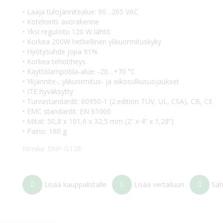
• Laaja tulojännitealue: 90…265 VAC
• Kotelointi: avorakenne
• Yksi reguloitu 120 W lähtö
• Korkea 200W hetkellinen ylikuormituskyky
• Hyötysuhde jopa 91%
• Korkea tehotiheys
• Käyttölämpötila-alue: -20…+70 °C
• Ylijännite-, ylikuormitus- ja oikosulkusuojaukset
• ITE hyväksytty
• Turvastandardit: 60950-1 (2.edition TUV, UL, CSA), CB, CE
• EMC standardit: EN 61000
• Mitat: 50,8 x 101,6 x 32,5 mm (2” x 4” x 1,28”)
• Paino: 160 g
Nimike
SNP-G128
Lisää kauppalistalle
Lisää vertailuun
Säh