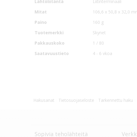
Lähtöliitäntä
Liitinterminaali
Mitat
106,6 x 50,8 x 32,0 
Paino
160 g
Tuotemerkki
Skynet
Pakkauskoko
1 / 80
Saatavuustieto
4 - 6 vkoa
Hakusanat
Tietosuojaseloste
Tarkennettu haku
Sopivia teholähteitä
Verkk