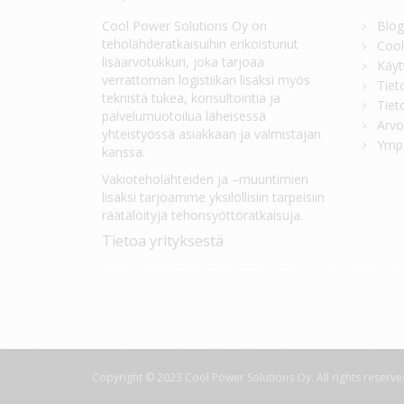
Cool Power Solutions Oy on
Blog
teholähderatkaisuihin erikoistunut
Cool
lisäarvotukkuri, joka tarjoaa
Käyt
verrattoman logistiikan lisäksi myös
Tiet
teknistä tukea, konsultointia ja
Tiet
palvelumuotoilua läheisessä
Arvo
yhteistyössä asiakkaan ja valmistajan
Ympä
kanssa.
Vakioteholähteiden ja –muuntimien
lisäksi tarjoamme yksilöllisiin tarpeisiin
räätälöityjä tehonsyöttöratkaisuja.
Tietoa yrityksestä
Copyright © 2023 Cool Power Solutions Oy. All rights reserve