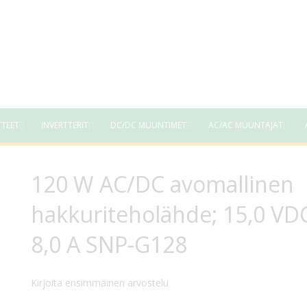
TTEET
INVERTTERIT
DC/DC MUUNTIMET
AC/AC MUUNTAJAT
120 W AC/DC avomallinen
hakkuriteholähde; 15,0 VD
8,0 A SNP-G128
Kirjoita ensimmäinen arvostelu