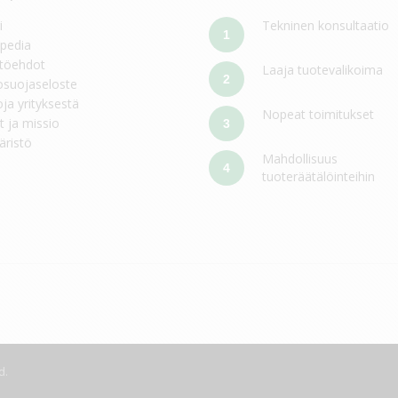
i
Tekninen konsultaatio
1
pedia
töehdot
Laaja tuotevalikoima
2
osuojaseloste
oja yrityksestä
Nopeat toimitukset
t ja missio
3
ristö
Mahdollisuus
4
tuoteräätälöinteihin
d.