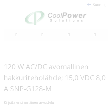
Suomi
Siirry
sisältöön
Siirry
Siirry
kuvagallerian
kuvagallerian
120 W AC/DC avomallinen
loppuun
alkuun
hakkuriteholähde; 15,0 VDC 8,0
A SNP-G128-M
Kirjoita ensimmäinen arvostelu