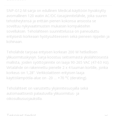
SNP-G12-M sarja on edullinen Medical-käyttöön hyväksytty
avomallinen 120 watin AC/DC-tasajännitelähde, joka suuren
tehotiheytensä ja erittäin pienen kokonsa ansiosta se
soveltuu nykyvaatimusten mukaisiin kompakteihin
sovelluksiin. Teholähteen suunnittelussa on paneuduttu
erityisesti korkeaan hyötysuhteeseen sekä pieneen rippeliin ja
kohinaan.
Teholähde tarjoaa erityisen korkean 200 W hetkellisen
ylikuormituskyvyn. Sarja koostuu seitsemästä yksilähtöisestä
mallista, joiden syöttöjännite on laaja 90-265 VAC (47-63 Hz).
Virtalähde on rakennettu pienelle 2 x 4 tuuman kortille, jonka
korkeus on 1,28”. Verkkolaitteen erityisen laaja
käyttölämpötila-alue on -20 … +70 °C (derating).
Teholähteet on varustettu ylijännitesuojalla sekä
automaattisesti palautuvilla ylikuormitus- ja
oikosulkusuojauksilla.
Tekniset tiedot