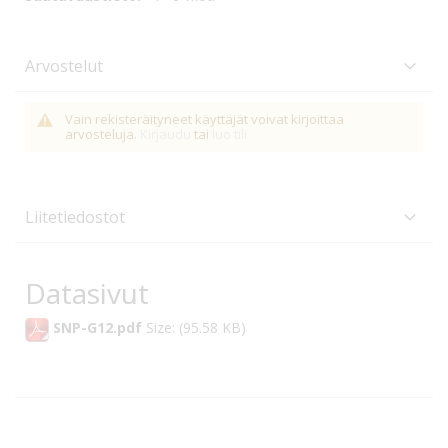
Arvostelut
Vain rekisteräityneet käyttäjät voivat kirjoittaa
arvosteluja.
Kirjaudu
tai
luo tili
Liitetiedostot
Datasivut
SNP-G12.pdf
Size: (95.58 KB)