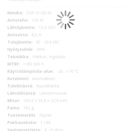
Tekniset
SNP-G128-M
tiedot
120 W
15,0 VDC
8,0 A
90 - 264 VAC
90%
Hakkuri, reguloitu
>180 000 h
-20…+70 °C
Avomallinen
Ruuviliitäntä
Liitinterminaali
106,6 x 50,8 x 32,0 mm
160 g
Skynet
1 / 80
4 - 6 vkoa