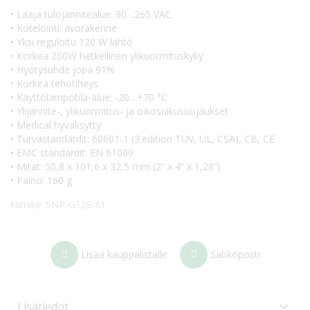
• Laaja tulojännitealue: 90…265 VAC
• Kotelointi: avorakenne
• Yksi reguloitu 120 W lähtö
• Korkea 200W hetkellinen ylikuormituskyky
• Hyötysuhde jopa 91%
• Korkea tehotiheys
• Käyttölämpötila-alue: -20…+70 °C
• Ylijännite-, ylikuormitus- ja oikosulkusuojaukset
• Medical hyväksytty
• Turvastandardit: 60601-1 (3.edition TUV, UL, CSA), CB, CE
• EMC standardit: EN 61000
• Mitat: 50,8 x 101,6 x 32,5 mm (2” x 4” x 1,28”)
• Paino: 160 g
Nimike
SNP-G128-M
Lisää kauppalistalle
Sähköposti
Lisätiedot