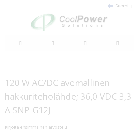
Suomi
Siirry
sisältöön
Siirry
Siirry
kuvagallerian
kuvagallerian
120 W AC/DC avomallinen
loppuun
alkuun
hakkuriteholähde; 36,0 VDC 3,3
A SNP-G12J
Kirjoita ensimmäinen arvostelu