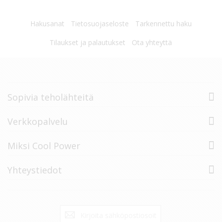
Hakusanat
Tietosuojaseloste
Tarkennettu haku
Tilaukset ja palautukset
Ota yhteyttä
Sopivia teholähteitä
Verkkopalvelu
Miksi Cool Power
Yhteystiedot
Tilaa
Tilaa
uutiskirje: