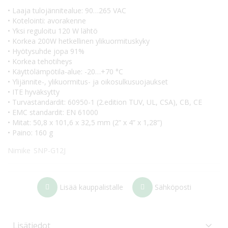
• Laaja tulojännitealue: 90…265 VAC
• Kotelointi: avorakenne
• Yksi reguloitu 120 W lähtö
• Korkea 200W hetkellinen ylikuormituskyky
• Hyötysuhde jopa 91%
• Korkea tehotiheys
• Käyttölämpötila-alue: -20…+70 °C
• Ylijännite-, ylikuormitus- ja oikosulkusuojaukset
• ITE hyväksytty
• Turvastandardit: 60950-1 (2.edition TUV, UL, CSA), CB, CE
• EMC standardit: EN 61000
• Mitat: 50,8 x 101,6 x 32,5 mm (2” x 4” x 1,28”)
• Paino: 160 g
Nimike
SNP-G12J
Lisää kauppalistalle
Sähköposti
Lisätiedot