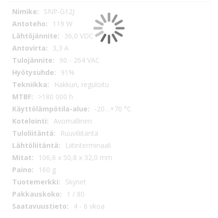
Tekniset
SNP-G12J
tiedot
119 W
36,0 VDC
3,3 A
90 - 264 VAC
91%
Hakkuri, reguloitu
>180 000 h
-20…+70 °C
Avomallinen
Ruuviliitäntä
Liitinterminaali
106,6 x 50,8 x 32,0 mm
160 g
Skynet
1 / 80
4 - 6 vkoa