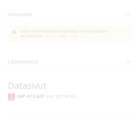
Arvostelut
Vain rekisteräityneet käyttäjät voivat kirjoittaa
arvosteluja.
Kirjaudu
tai
luo tili
Liitetiedostot
Datasivut
SNP-G12.pdf
Size: (95.58 KB)