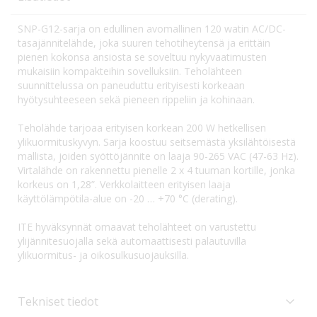
SNP-G12-sarja on edullinen avomallinen 120 watin AC/DC-
tasajännitelähde, joka suuren tehotiheytensä ja erittäin
pienen kokonsa ansiosta se soveltuu nykyvaatimusten
mukaisiin kompakteihin sovelluksiin. Teholähteen
suunnittelussa on paneuduttu erityisesti korkeaan
hyötysuhteeseen sekä pieneen rippeliin ja kohinaan.
Teholähde tarjoaa erityisen korkean 200 W hetkellisen
ylikuormituskyvyn. Sarja koostuu seitsemästä yksilähtöisestä
mallista, joiden syöttöjännite on laaja 90-265 VAC (47-63 Hz).
Virtalähde on rakennettu pienelle 2 x 4 tuuman kortille, jonka
korkeus on 1,28”. Verkkolaitteen erityisen laaja
käyttölämpötila-alue on -20 … +70 °C (derating).
ITE hyväksynnät omaavat teholähteet on varustettu
ylijännitesuojalla sekä automaattisesti palautuvilla
ylikuormitus- ja oikosulkusuojauksilla.
Tekniset tiedot