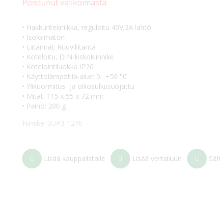
Poistunut valikoimasta
• Hakkuritekniikka, reguloitu 40V;3A lähtö
• Isoloimaton
• Liitännät: Ruuviliitäntä
• Koteloitu, DIN-kiskokiinnike
• Kotelointiluokka IP20
• Käyttölämpötila-alue: 0…+50 °C
• Ylikuormitus- ja oikosulkusuojattu
• Mitat: 115 x 55 x 72 mm
• Paino: 200 g
Nimike
SUP3-1240
Lisää kauppalistalle
Lisää vertailuun
Säh