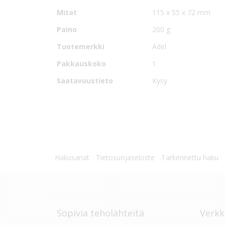
Mitat
115 x 55 x 72 mm
Paino
200 g
Tuotemerkki
Adel
Pakkauskoko
1
Saatavuustieto
Kysy
Hakusanat
Tietosuojaseloste
Tarkennettu haku
Sopivia teholähteitä
Verkk