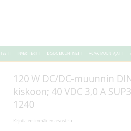
TTEET
INVERTTERIT
DC/DC MUUNTIMET
AC/AC MUUNTAJAT
120 W DC/DC-muunnin DIN
kiskoon; 40 VDC 3,0 A SUP3
1240
Kirjoita ensimmäinen arvostelu