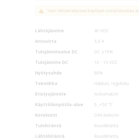
Tekniset
SUP 120W sarjan DIN-kiskoon asennettavat DC/DC m
Nimike
SUP3-1240
Vain rekisteräityneet käyttäjät voivat kirjoittaa a
tiedot
mitä moninaisenpien laitteiden tehonsyöttöön.
Antoteho
120 W
12V tulojännitteen nostavan muuntimen tulojännite
Lähtöjännite
40 VDC
Muuntimilla ei ole minikuormavaatimusta.
Antovirta
3,0 A
Teollisuus- ja ajoneuvosovelluksiin suunnitellut ma
kiinnitettävään koteloon. Muuntimen tulo- ja lähtölii
Tulojännitealue DC
DC ±10%
standardit.
Tulojännite DC
10 - 15 VDC
Hyötysuhde
90%
Tekniikka
Hakkuri, reguloitu
Eristysjännite
Isoloimaton
Käyttölämpötila-alue
0...+50 °C
Kotelointi
DIN-kiskoon
Tuloliitäntä
Ruuviliitäntä
Lähtöliitäntä
Ruuviliitäntä