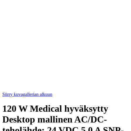
Siirry kuvagallerian alkuun
120 W Medical hyväksytty
Desktop mallinen AC/DC-
teholähde; 24 VDC 5,0 A SNP-