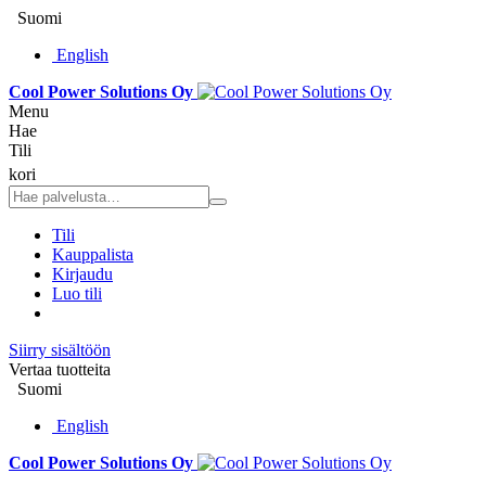
Suomi
English
Cool Power Solutions Oy
Menu
Hae
Tili
kori
Tili
Kauppalista
Kirjaudu
Luo tili
Siirry sisältöön
Vertaa tuotteita
Suomi
English
Cool Power Solutions Oy