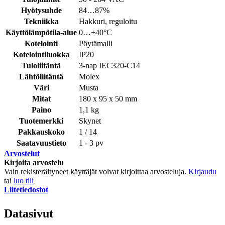
Hyötysuhde
84…87%
Tekniikka
Hakkuri, reguloitu
Käyttölämpötila-alue
0…+40°C
Kotelointi
Pöytämalli
Kotelointiluokka
IP20
Tuloliitäntä
3-nap IEC320-C14
Lähtöliitäntä
Molex
Väri
Musta
Mitat
180 x 95 x 50 mm
Paino
1,1 kg
Tuotemerkki
Skynet
Pakkauskoko
1 / 14
Saatavuustieto
1 - 3 pv
Arvostelut
Kirjoita arvostelu
Vain rekisteräityneet käyttäjät voivat kirjoittaa arvosteluja.
Kirjaudu
tai
luo tili
Liitetiedostot
Datasivut