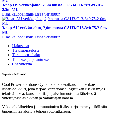
3-nap US verkkojohto, 2,5m musta CUS3-C13-3xAWG18-
2.5m-MU
Lisää kauppalistalle
Lisää vertailuun
3-nap AU verkkojohto, 2,0m musta CAU3-C13-3x0.75-2.0m-
MU
Lisää kauppalistalle
Lisää vertailuun
Hakusanat
Tietosuojaseloste
Tarkennettu haku
Tilaukset ja palautukset
Ota yhteyttä
Sopivia teholähteitä
Cool Power Solutions Oy on teholähderatkaisuihin erikoistunut
lisäarvotukkuri, joka tarjoaa verrattoman logistiikan lisäksi myös
teknistä tukea, konsultointia ja palvelumuotoilua läheisessä
yhteistyössä asiakkaan ja valmistajan kanssa.
Vakioteholähteiden ja –muuntimien lisäksi tarjoamme yksilöllisiin
tarpeisiin räätälöityjä tehonsyöttöratkaisuja.