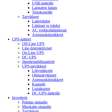
USB-laitteille
Langaton lataus
Tietokoneille
Tarvikkeet
Laitejohdot
Liittimet ja johdot
AC verkkoliitäntäosat
Asennuskiinnikkeet
UPS-laitteet
Off-Line UPS
Line-Interaktiiviset
On-Line UPS
DC UPS
Jännitestabilisaattorit
UPS-tarvikkeet
Liityntäkortit
Ohituskytkimet
Asennuskiinnikkeet
Kaapelit
Lisäakustot
DC-UPS-laitteille
Invertterit
Puhdas siniaalto
Muokattu siniaalto
Tarvikkeet