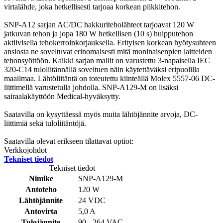
virtalähde, joka hetkellisesti tarjoaa korkean piikkitehon.
SNP-A12 sarjan AC/DC hakkuriteholähteet tarjoavat 120 W
jatkuvan tehon ja jopa 180 W hetkellisen (10 s) huipputehon
aktiivisella tehokerroinkorjauksella. Erityisen korkean hyötysuhteen
ansiosta ne soveltuvat erinomaisesti mitä moninaisenpien laitteiden
tehonsyöttöön. Kaikki sarjan mallit on varustettu 3-napaisella IEC
320-C14 tuloliitännällä soveltuen näin käytettäväksi eripuolilla
maailmaa. Lähtöliitäntä on toteutettu kiinteällä Molex 5557-06 DC-
liittimellä varustetulla johdolla. SNP-A129-M on lisäksi
sairaalakäyttöön Medical-hyväksytty.
Saatavilla on kysyttäessä myös muita lähtöjännite arvoja, DC-
liittimiä sekä tuloliitäntöjä.
Saatavilla olevat erikseen tilattavat optiot:
Verkkojohdot
Tekniset tiedot
Tekniset tiedot
Nimike
SNP-A129-M
Antoteho
120 W
Lähtöjännite
24 VDC
Antovirta
5,0 A
Tulojännite
90 - 264 VAC