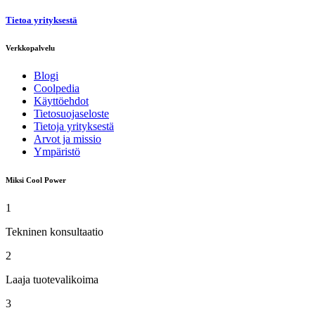
Tietoa yrityksestä
Verkkopalvelu
Blogi
Coolpedia
Käyttöehdot
Tietosuojaseloste
Tietoja yrityksestä
Arvot ja missio
Ympäristö
Miksi Cool Power
1
Tekninen konsultaatio
2
Laaja tuotevalikoima
3