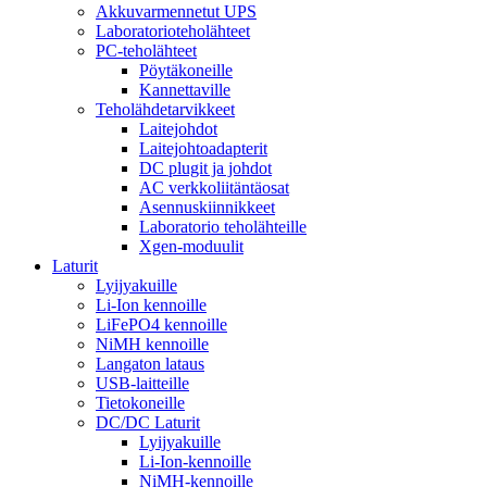
Akkuvarmennetut UPS
Laboratorioteholähteet
PC-teholähteet
Pöytäkoneille
Kannettaville
Teholähdetarvikkeet
Laitejohdot
Laitejohtoadapterit
DC plugit ja johdot
AC verkkoliitäntäosat
Asennuskiinnikkeet
Laboratorio teholähteille
Xgen-moduulit
Laturit
Lyijyakuille
Li-Ion kennoille
LiFePO4 kennoille
NiMH kennoille
Langaton lataus
USB-laitteille
Tietokoneille
DC/DC Laturit
Lyijyakuille
Li-Ion-kennoille
NiMH-kennoille