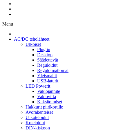
Menu
AC/DC teholähteet
Ulkoiset
Plug in
Desktop
Säädettävät
Reguloidut
Reguloimattomat
Yleismallit
USB-laturit
LED Powerit
Vakiojännite
Vakiovirta
Kaksitoimiset
Hakkurit piirikortille
Avorakenteiset
U-koteloidut
Koteloidut
DIN-kiskoon