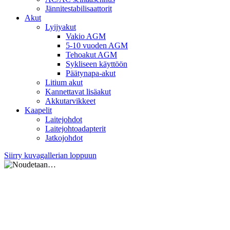
Jännitestabilisaattorit
Akut
Lyijyakut
Vakio AGM
5-10 vuoden AGM
Tehoakut AGM
Sykliseen käyttöön
Päätynapa-akut
Litium akut
Kannettavat lisäakut
Akkutarvikkeet
Kaapelit
Laitejohdot
Laitejohtoadapterit
Jatkojohdot
Siirry kuvagallerian loppuun