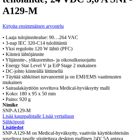
A129-M
Kirjoita ensimmäinen arvostelu
• Laaja tulojännitealue: 90…264 VAC
• 3-nap IEC 320-C14 tuloliitäntä
• Yksi reguloitu 120 W lähtö (PFC)
• Kiinteä lähtöjännite
• Ylijännite-, ylikuormitus- ja oikosulkusuojattu
• Energy Star Level V ja ErP Stage 2 mukainen
• DC-johto kiinteällä liittimellä
• Täyttää sähköiset turvanormit ja on EMI/EMS vaatimusten
mukainen
• Sairaalakäyttöön soveltuva Medical-hyväksytty malli
• Koko: 180 x 95 x 50 mm
• Paino: 920 g
Nimike
SNP-A129-M
Lisää kauppalistalle
Lisää vertailuun
Sähköposti
Lisätiedot
SNP-A129-M on Medical-hyväksytty, vaativiin käyttökohteisiin
soveltuva tasolle sijoitettava desktop mallinen 24V 5A antava