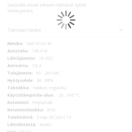
Saatavilla olevat erikseen tilattavat optiot:
Verkkojohdot
Tekniset tiedot
Tekniset
SNP-A155-M
tiedot
140,4 W
18 VDC
7,8 A
90 - 264 VAC
86…88%
Hakkuri, reguloitu
-20…+60 °C
Pöytämalli
IP20
3-nap IEC320-C14
Molex
Musta