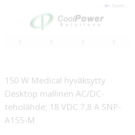
Suomi
Siirry
sisältöön
Siirry
Siirry
kuvagallerian
kuvagallerian
150 W Medical hyväksytty
loppuun
alkuun
Desktop mallinen AC/DC-
teholähde; 18 VDC 7,8 A SNP-
A155-M