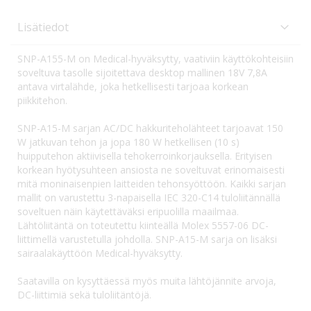
Lisätiedot
SNP-A155-M on Medical-hyväksytty, vaativiin käyttökohteisiin
soveltuva tasolle sijoitettava desktop mallinen 18V 7,8A
antava virtalähde, joka hetkellisesti tarjoaa korkean
piikkitehon.
SNP-A15-M sarjan AC/DC hakkuriteholähteet tarjoavat 150
W jatkuvan tehon ja jopa 180 W hetkellisen (10 s)
huipputehon aktiivisella tehokerroinkorjauksella. Erityisen
korkean hyötysuhteen ansiosta ne soveltuvat erinomaisesti
mitä moninaisenpien laitteiden tehonsyöttöön. Kaikki sarjan
mallit on varustettu 3-napaisella IEC 320-C14 tuloliitännällä
soveltuen näin käytettäväksi eripuolilla maailmaa.
Lähtöliitäntä on toteutettu kiinteällä Molex 5557-06 DC-
liittimellä varustetulla johdolla. SNP-A15-M sarja on lisäksi
sairaalakäyttöön Medical-hyväksytty.
Saatavilla on kysyttäessä myös muita lähtöjännite arvoja,
DC-liittimiä sekä tuloliitäntöjä.