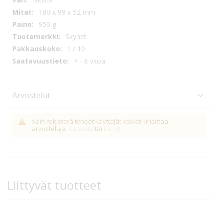
180 x 99 x 52 mm
950 g
Skynet
1 / 10
4 - 6 vkoa
Arvostelut
Vain rekisteräityneet käyttäjät voivat kirjoittaa
arvosteluja.
Kirjaudu
tai
luo tili
Liittyvät tuotteet