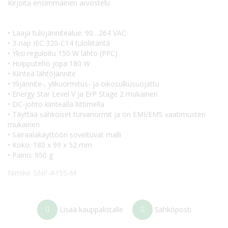
Kirjoita ensimmäinen arvostelu
• Laaja tulojännitealue: 90…264 VAC
• 3-nap IEC 320-C14 tuloliitäntä
• Yksi reguloitu 150 W lähtö (PFC)
• Huipputeho jopa 180 W
• Kiinteä lähtöjännite
• Ylijännite-, ylikuormitus- ja oikosulkusuojattu
• Energy Star Level V ja ErP Stage 2 mukainen
• DC-johto kiinteällä liittimellä
• Täyttää sähköiset turvanormit ja on EMI/EMS vaatimusten
mukainen
• Sairaalakäyttöön soveltuvat malli
• Koko: 180 x 99 x 52 mm
• Paino: 950 g
Nimike
SNP-A155-M
Lisää kauppalistalle
Sähköposti