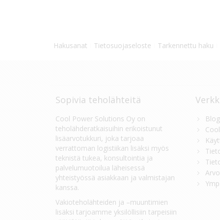
Hakusanat
Tietosuojaseloste
Tarkennettu haku
Sopivia teholähteitä
Verkk
Cool Power Solutions Oy on
Blog
teholähderatkaisuihin erikoistunut
Cool
lisäarvotukkuri, joka tarjoaa
Käyt
verrattoman logistiikan lisäksi myös
Tiet
teknistä tukea, konsultointia ja
Tiet
palvelumuotoilua läheisessä
Arvo
yhteistyössä asiakkaan ja valmistajan
Ympä
kanssa.
Vakioteholähteiden ja –muuntimien
lisäksi tarjoamme yksilöllisiin tarpeisiin