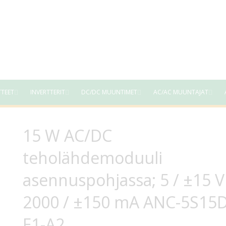
TTEET
INVERTTERIT
DC/DC MUUNTIMET
AC/AC MUUNTAJAT
15 W AC/DC
teholähdemoduuli
asennuspohjassa; 5 / ±15 
2000 / ±150 mA ANC-5S15D
E1-A2