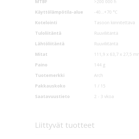
MTBF
>200 000 h
Asennuspohjalla varustetut esiasennetut versiot:
Käyttölämpötila-alue
-40…+70 °C
A2-mallit: Tulo: riviliitin Lähtö: riviliitin
Kotelointi
Tasoon kiinnitettävä
A5-mallit: Tulo: ruuviliitäntä Lähtö: ruuviliitäntä
Tuloliitäntä
Ruuviliitäntä
Lisävarusteena saatavilla on asennuspohjaan sovelt
Lähtöliitäntä
Ruuviliitäntä
Mitat
111,9 x 63,7 x 27,5 
Paino
144 g
Tuotemerkki
Arch
Pakkauskoko
1 / 15
Saatavuustieto
2 - 3 vkoa
Liittyvät tuotteet