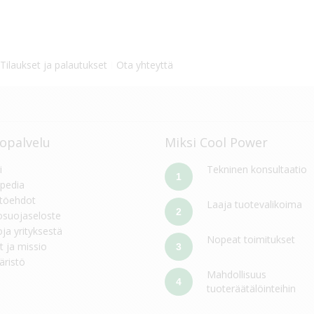
Tilaukset ja palautukset
Ota yhteyttä
opalvelu
Miksi Cool Power
i
Tekninen konsultaatio
1
pedia
töehdot
Laaja tuotevalikoima
2
osuojaseloste
oja yrityksestä
Nopeat toimitukset
t ja missio
3
ristö
Mahdollisuus
4
tuoteräätälöinteihin