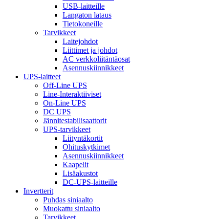
USB-laitteille
Langaton lataus
Tietokoneille
Tarvikkeet
Laitejohdot
Liittimet ja johdot
AC verkkoliitäntäosat
Asennuskiinnikkeet
UPS-laitteet
Off-Line UPS
Line-Interaktiiviset
On-Line UPS
DC UPS
Jännitestabilisaattorit
UPS-tarvikkeet
Liityntäkortit
Ohituskytkimet
Asennuskiinnikkeet
Kaapelit
Lisäakustot
DC-UPS-laitteille
Invertterit
Puhdas siniaalto
Muokattu siniaalto
Tarvikkeet