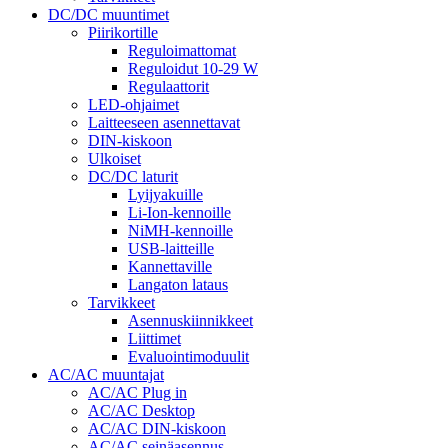
DC/DC muuntimet
Piirikortille
Reguloimattomat
Reguloidut 10-29 W
Regulaattorit
LED-ohjaimet
Laitteeseen asennettavat
DIN-kiskoon
Ulkoiset
DC/DC laturit
Lyijyakuille
Li-Ion-kennoille
NiMH-kennoille
USB-laitteille
Kannettaville
Langaton lataus
Tarvikkeet
Asennuskiinnikkeet
Liittimet
Evaluointimoduulit
AC/AC muuntajat
AC/AC Plug in
AC/AC Desktop
AC/AC DIN-kiskoon
AC/AC seinäasennus