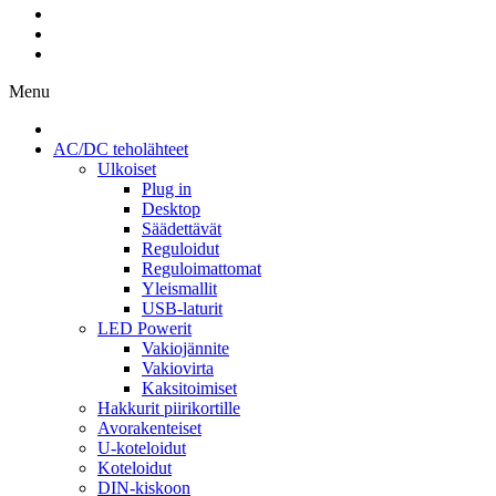
Menu
AC/DC teholähteet
Ulkoiset
Plug in
Desktop
Säädettävät
Reguloidut
Reguloimattomat
Yleismallit
USB-laturit
LED Powerit
Vakiojännite
Vakiovirta
Kaksitoimiset
Hakkurit piirikortille
Avorakenteiset
U-koteloidut
Koteloidut
DIN-kiskoon