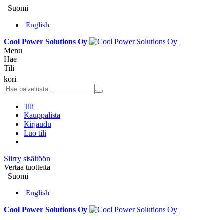
Suomi
English
Cool Power Solutions Oy
Menu
Hae
Tili
kori
Tili
Kauppalista
Kirjaudu
Luo tili
Siirry sisältöön
Vertaa tuotteita
Suomi
English
Cool Power Solutions Oy