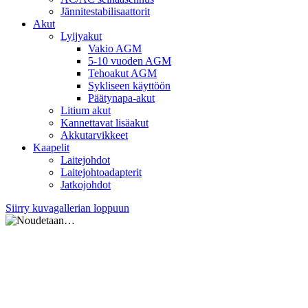
Jännitestabilisaattorit
Akut
Lyijyakut
Vakio AGM
5-10 vuoden AGM
Tehoakut AGM
Sykliseen käyttöön
Päätynapa-akut
Litium akut
Kannettavat lisäakut
Akkutarvikkeet
Kaapelit
Laitejohdot
Laitejohtoadapterit
Jatkojohdot
Siirry kuvagallerian loppuun