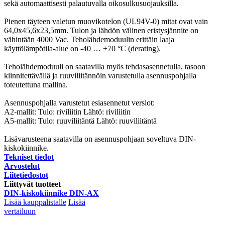
sekä automaattisesti palautuvalla oikosulkusuojauksilla.
Pienen täyteen valetun muovikotelon (UL94V-0) mitat ovat vain
64,0x45,6x23,5mm. Tulon ja lähdön välinen eristysjännite on
vähintään 4000 Vac. Teholähdemoduulin erittäin laaja
käyttölämpötila-alue on -40 … +70 °C (derating).
Teholähdemoduuli on saatavilla myös tehdasasennetulla, tasoon
kiinnitettävällä ja ruuviliitännöin varustetulla asennuspohjalla
toteutettuna mallina.
Asennuspohjalla varustetut esiasennetut versiot:
A2-mallit: Tulo: riviliitin Lähtö: riviliitin
A5-mallit: Tulo: ruuviliitäntä Lähtö: ruuviliitäntä
Lisävarusteena saatavilla on asennuspohjaan soveltuva DIN-
kiskokiinnike.
Tekniset tiedot
Arvostelut
Liitetiedostot
Liittyvät tuotteet
DIN-kiskokiinnike DIN-AX
Lisää kauppalistalle
Lisää
vertailuun