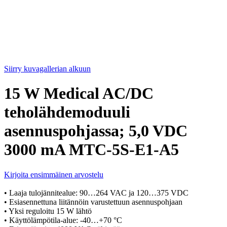
Siirry kuvagallerian alkuun
15 W Medical AC/DC
teholähdemoduuli
asennuspohjassa; 5,0 VDC
3000 mA MTC-5S-E1-A5
Kirjoita ensimmäinen arvostelu
• Laaja tulojännitealue: 90…264 VAC ja 120…375 VDC
• Esiasennettuna liitännöin varustettuun asennuspohjaan
• Yksi reguloitu 15 W lähtö
• Käyttölämpötila-alue: -40…+70 °C