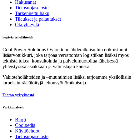
Hakusanat
Tietosuojaseloste
Tarkennettu haku
Tilaukset ja palautukset
Ota yhteyttä
Sopivia teholähteitä
Cool Power Solutions Oy on teholähderatkaisuihin erikoistunut
lisäarvotukkuri, joka tarjoaa verrattoman logistiikan lisäksi myös
teknistä tukea, konsultointia ja palvelumuotoilua läheisessä
yhteistyössä asiakkaan ja valmistajan kanssa.
Vakioteholähteiden ja –muuntimien lisäksi tarjoamme yksilöllisiin
tarpeisiin räätälöityjä tehonsyöttöratkaisuja.
Tietoa yrityksestä
Verkkopalvelu
Blogi
Coolpedia
Käyttöehdot
Tietosuojaseloste