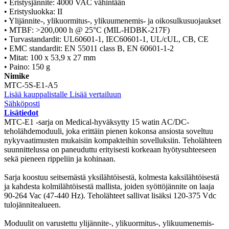
• Eristysjännite: 4000 VAC vähintään
• Eristysluokka: II
• Ylijännite-, ylikuormitus-, ylikuumenemis- ja oikosulkusuojaukset
• MTBF: >200,000 h @ 25°C (MIL-HDBK-217F)
• Turvastandardit: UL60601-1, IEC60601-1, UL/cUL, CB, CE
• EMC standardit: EN 55011 class B, EN 60601-1-2
• Mitat: 100 x 53,9 x 27 mm
• Paino: 150 g
Nimike
MTC-5S-E1-A5
Lisää kauppalistalle
Lisää vertailuun
Sähköposti
Lisätiedot
MTC-E1 -sarja on Medical-hyväksytty 15 watin AC/DC-
teholähdemoduuli, joka erittäin pienen kokonsa ansiosta soveltuu
nykyvaatimusten mukaisiin kompakteihin sovelluksiin. Teholähteen
suunnittelussa on paneuduttu erityisesti korkeaan hyötysuhteeseen
sekä pieneen rippeliin ja kohinaan.
Sarja koostuu seitsemästä yksilähtöisestä, kolmesta kaksilähtöisestä
ja kahdesta kolmilähtöisestä mallista, joiden syöttöjännite on laaja
90-264 Vac (47-440 Hz). Teholähteet sallivat lisäksi 120-375 Vdc
tulojännitealueen.
Moduulit on varustettu ylijännite-, ylikuormitus-, ylikuumenemis-