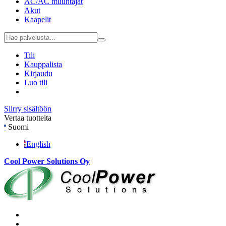
AC/AC muuntajat
Akut
Kaapelit
Tili
Kauppalista
Kirjaudu
Luo tili
Siirry sisältöön
Vertaa tuotteita
Suomi
English
Cool Power Solutions Oy