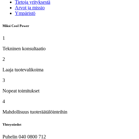
Tietoja yrityksestä
Arvot ja missio
Ympäristö
Miksi Cool Power
1
Tekninen konsultaatio
2
Laaja tuotevalikoima
3
Nopeat toimitukset
4
Mahdollisuus tuoteräätälöinteihin
Yhteystiedot
Puhelin 040 0800 712