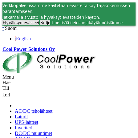
Verkkopalvelussamme käytetään evästeitä käyttäjäkokemuksen
parantamiseen.
Jatkamalla sivustolla hyväksyt evästeiden käytön.
Hyväksyn evästeet
Sulje
Lue lisää tietosuojakäytännöistämme.
Suomi
English
Cool Power Solutions Oy
Menu
Hae
Tili
kori
AC/DC teholähteet
Laturit
UPS-laitteet
Invertterit
DC/DC muuntimet