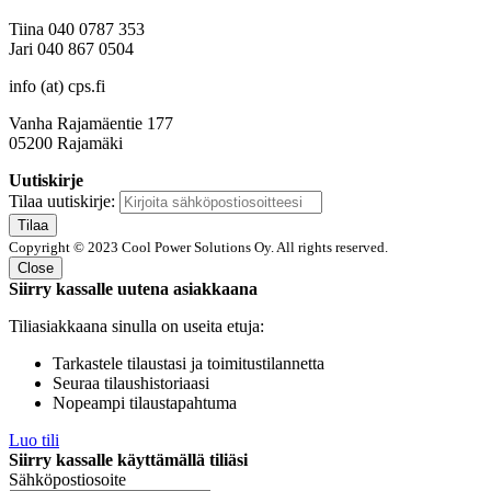
Tiina 040 0787 353
Jari 040 867 0504
info (at) cps.fi
Vanha Rajamäentie 177
05200 Rajamäki
Uutiskirje
Tilaa uutiskirje:
Tilaa
Copyright © 2023 Cool Power Solutions Oy. All rights reserved.
Close
Siirry kassalle uutena asiakkaana
Tiliasiakkaana sinulla on useita etuja:
Tarkastele tilaustasi ja toimitustilannetta
Seuraa tilaushistoriaasi
Nopeampi tilaustapahtuma
Luo tili
Siirry kassalle käyttämällä tiliäsi
Sähköpostiosoite