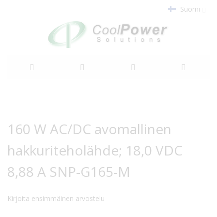
Suomi
Siirry
sisältöön
Siirry
Siirry
kuvagallerian
kuvagallerian
160 W AC/DC avomallinen
loppuun
alkuun
hakkuriteholähde; 18,0 VDC
8,88 A SNP-G165-M
Kirjoita ensimmäinen arvostelu