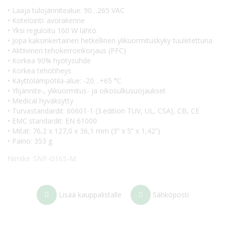
• Laaja tulojännitealue: 90…265 VAC
• Kotelointi: avorakenne
• Yksi reguloitu 160 W lähtö
• Jopa kaksinkertainen hetkellinen ylikuormituskyky tuuletettuna
• Aktiivinen tehokerroinkorjaus (PFC)
• Korkea 90% hyötysuhde
• Korkea tehotiheys
• Käyttölämpötila-alue: -20…+65 °C
• Ylijännite-, ylikuormitus- ja oikosulkusuojaukset
• Medical hyväksytty
• Turvastandardit: 60601-1 (3.edition TUV, UL, CSA), CB, CE
• EMC standardit: EN 61000
• Mitat: 76,2 x 127,0 x 36,1 mm (3” x 5” x 1,42”)
• Paino: 353 g
Nimike
SNP-G165-M
Lisää kauppalistalle
Sähköposti