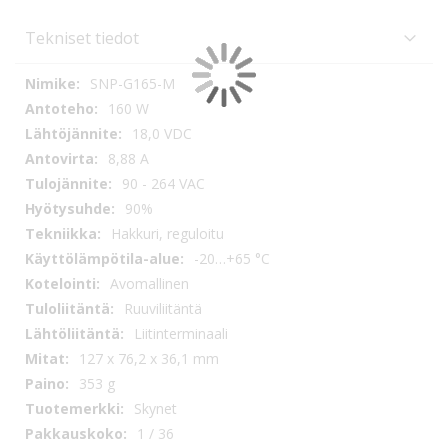
Tekniset tiedot
Tekniset
SNP-G165-M
tiedot
160 W
18,0 VDC
8,88 A
90 - 264 VAC
90%
Hakkuri, reguloitu
-20…+65 °C
Avomallinen
Ruuviliitäntä
Liitinterminaali
127 x 76,2 x 36,1 mm
353 g
Skynet
1 / 36