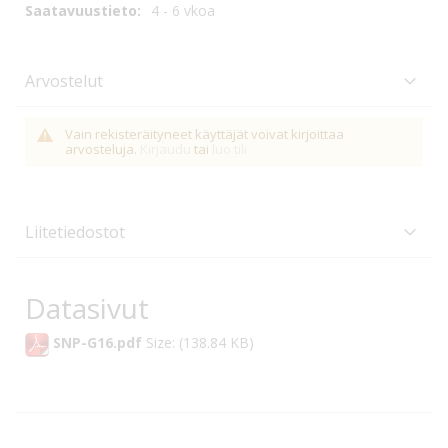
4 - 6 vkoa
Arvostelut
Vain rekisteräityneet käyttäjät voivat kirjoittaa
arvosteluja.
Kirjaudu
tai
luo tili
Liitetiedostot
Datasivut
SNP-G16.pdf
Size: (138.84 KB)