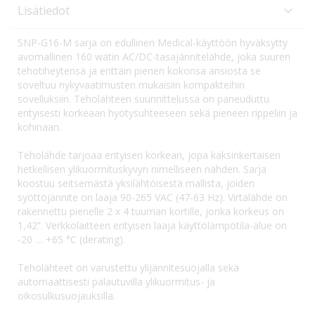
Lisätiedot
SNP-G16-M sarja on edullinen Medical-käyttöön hyväksytty
avomallinen 160 watin AC/DC-tasajännitelähde, joka suuren
tehotiheytensä ja erittäin pienen kokonsa ansiosta se
soveltuu nykyvaatimusten mukaisiin kompakteihin
sovelluksiin. Teholähteen suunnittelussa on paneuduttu
erityisesti korkeaan hyötysuhteeseen sekä pieneen rippeliin ja
kohinaan.
Teholähde tarjoaa erityisen korkean, jopa kaksinkertaisen
hetkellisen ylikuormituskyvyn nimelliseen nähden. Sarja
koostuu seitsemästä yksilähtöisestä mallista, joiden
syöttöjännite on laaja 90-265 VAC (47-63 Hz). Virtalähde on
rakennettu pienelle 2 x 4 tuuman kortille, jonka korkeus on
1,42”. Verkkolaitteen erityisen laaja käyttölämpötila-alue on
-20 … +65 °C (derating).
Teholähteet on varustettu ylijännitesuojalla sekä
automaattisesti palautuvilla ylikuormitus- ja
oikosulkusuojauksilla.