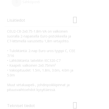
Sähköposti
Lisätiedot
CEU2-C8-2x0.75-1.8m-VA on valkoinen
suoralla 2-napaisella Euro-pistokkeella ja
C7-liittimellä varustettu 1,8m virtajohto.
• Tuloliitäntä: 2-nap Euro uros tyyppi C, CEE
7/16
• Lähtöliitäntä: laiteliitin IEC320-C7
• Kaapeli: valkoinen 2x0.75mm²
• Vakiopituudet: 1.5m, 1.8m, 3.0m, 4.0m ja
5.0m
Muut virtakaapeli-, johdinpoikkipinnat ja
pituusvaihtoehdot kysyttäessä.
Tekniset tiedot