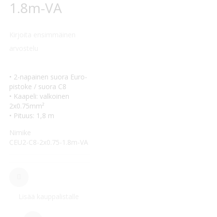
1.8m-VA
Kirjoita ensimmäinen
arvostelu
• 2-napainen suora Euro-
pistoke / suora C8
• Kaapeli: valkoinen
2x0.75mm²
• Pituus: 1,8 m
Nimike
CEU2-C8-2x0.75-1.8m-VA
Lisää kauppalistalle