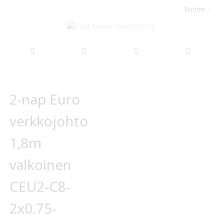
Suomi
Siirry
sisältöön
Siirry
Siirry
kuvagallerian
kuvagallerian
2-nap Euro
loppuun
alkuun
verkkojohto
1,8m
valkoinen
CEU2-C8-
2x0.75-