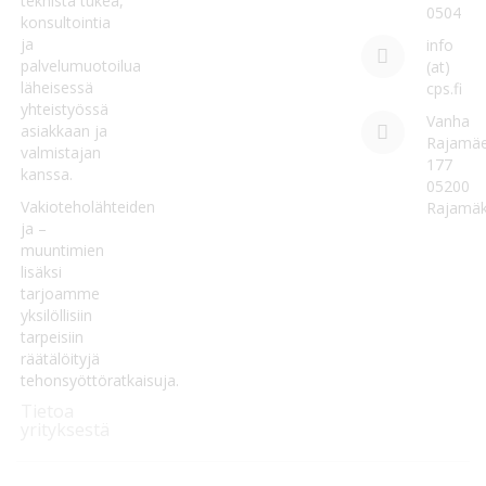
teknistä tukea,
0504
konsultointia
ja
info
palvelumuotoilua
(at)
läheisessä
cps.fi
yhteistyössä
Vanha
asiakkaan ja
Rajamäe
valmistajan
177
kanssa.
05200
Vakioteholähteiden
Rajamäk
ja –
muuntimien
lisäksi
tarjoamme
yksilöllisiin
tarpeisiin
räätälöityjä
tehonsyöttöratkaisuja.
Tietoa
yrityksestä