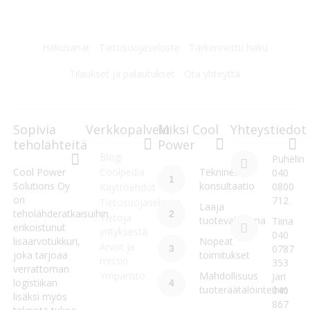
Hakusanat
Tietosuojaseloste
Tarkennettu haku
Tilaukset ja palautukset
Ota yhteyttä
Sopivia
Verkkopalvelu
Miksi Cool
Yhteystiedot
teholähteitä
Power
Blogi
Puhelin
Cool Power
Coolpedia
Tekninen
040
1
Solutions Oy
konsultaatio
0800
Käyttöehdot
on
712
Tietosuojaseloste
Laaja
teholähderatkaisuihin
2
Tietoja
tuotevalikoima
Tiina
erikoistunut
yrityksestä
040
lisäarvotukkuri,
Nopeat
Arvot ja
0787
3
joka tarjoaa
toimitukset
missio
353
verrattoman
Ympäristö
Mahdollisuus
Jari
logistiikan
4
tuoteräätälöinteihin
040
lisäksi myös
867