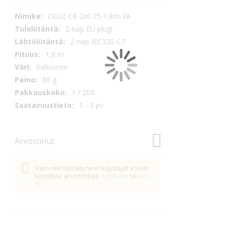
Tekniset
CEU2-C8-2x0.75-1.8m-VA
tiedot
2-nap EU plugi
2-nap IEC320-C7
1,8 m
Valkoinen
88 g
1 / 200
1 - 3 pv
Arvostelut
Vain rekisteräityneet käyttäjät voivat
kirjoittaa arvosteluja.
Kirjaudu
tai
luo
tili