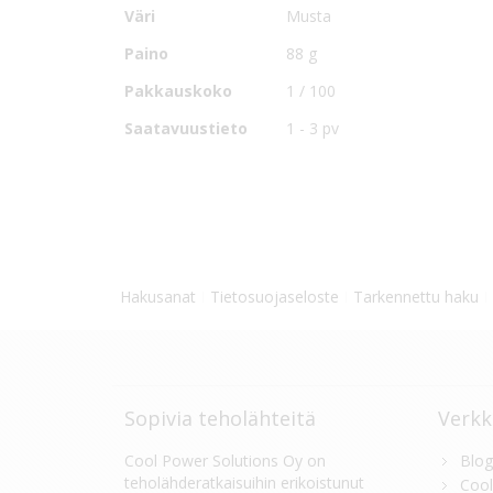
Väri
Musta
Muut virtakaapeli-, johdinpoikkipinnat ja pituusvaih
Paino
88 g
Pakkauskoko
1 / 100
Saatavuustieto
1 - 3 pv
Hakusanat
Tietosuojaseloste
Tarkennettu haku
Sopivia teholähteitä
Verkk
Cool Power Solutions Oy on
Blog
teholähderatkaisuihin erikoistunut
Cool