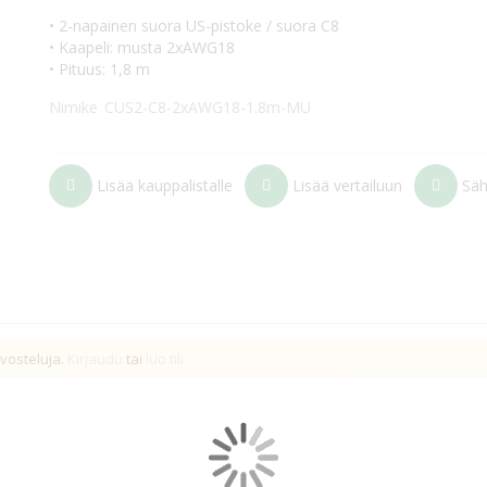
• 2-napainen suora US-pistoke / suora C8
• Kaapeli: musta 2xAWG18
• Pituus: 1,8 m
Nimike
CUS2-C8-2xAWG18-1.8m-MU
Lisää kauppalistalle
Lisää vertailuun
Säh
ella US-pistokkeella ja C7-liittimellä varustettu 1,8m virtajohto.
U
rvosteluja.
Kirjaudu
tai
luo tili