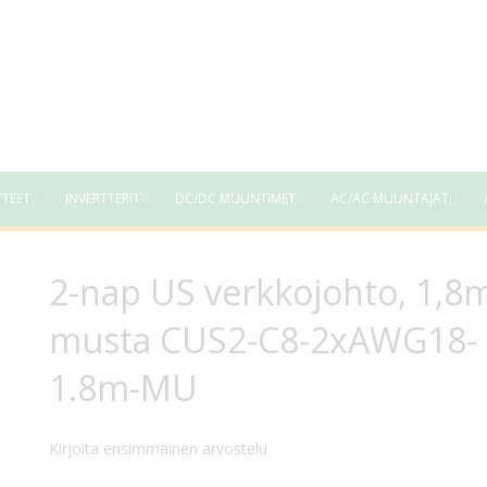
TTEET
INVERTTERIT
DC/DC MUUNTIMET
AC/AC MUUNTAJAT
2-nap US verkkojohto, 1,8
musta CUS2-C8-2xAWG18-
1.8m-MU
Kirjoita ensimmäinen arvostelu