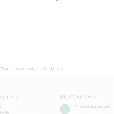
toehdot kysyttäessä.
Tilaukset ja palautukset
Ota yhteyttä
opalvelu
Miksi Cool Power
i
Tekninen konsultaatio
1
pedia