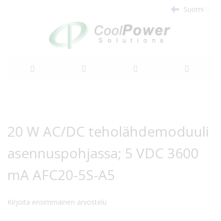
Suomi
Siirry
sisältöön
Siirry
Siirry
kuvagallerian
kuvagallerian
20 W AC/DC teholähdemoduuli
loppuun
alkuun
asennuspohjassa; 5 VDC 3600
mA AFC20-5S-A5
Kirjoita ensimmäinen arvostelu