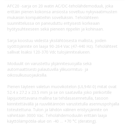
AFC20 -sarja on 20 watin AC/DC-teholähdemoduuli, joka
erittäin pienen kokonsa ansiosta soveltuu nykyvaatimusten
mukaisiin kompakteihin sovelluksiin. Teholähteen
suunnittelussa on paneuduttu erityisesti korkeaan
hyötysuhteeseen sekä pieneen rippeliin ja kohinaan.
Sarja koostuu viidestä yksilähtöisestä mallista, joiden
syöttöjännite on laaja 90-264 Vac (47-440 Hz). Teholähteet
sallivat lisäksi 120-370 Vdc tulojännitealueen.
Moduulit on varustettu ylijännitesuojalla sekä
automaattisesti palautuvilla ylikuormitus- ja
oikosulkusuojauksilla.
Pienen täyteen valetun muovikotelon (UL94V-0) mitat ovat
52.4 x 27.2 x 23.5 mm ja se on saatavilla joko piirikortille
läpijuotettavana mallina tai tehdasasennetulla, tasoon
kiinnitettävällä ja ruuviliitännöin varustetulla asennuspohjalla
toteutettuna. Tulon ja lähdön välinen eristysjännite on
vähintään 3000 Vac. Teholähdemoduulin erittäin laaja
käyttölämpötila-alue on -40 … +70 °C (derating).