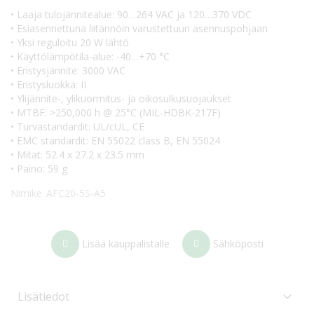
• Laaja tulojännitealue: 90…264 VAC ja 120…370 VDC
• Esiasennettuna liitännöin varustettuun asennuspohjaan
• Yksi reguloitu 20 W lähtö
• Käyttölämpötila-alue: -40…+70 °C
• Eristysjännite: 3000 VAC
• Eristysluokka: II
• Ylijännite-, ylikuormitus- ja oikosulkusuojaukset
• MTBF: >250,000 h @ 25°C (MIL-HDBK-217F)
• Turvastandardit: UL/cUL, CE
• EMC standardit: EN 55022 class B, EN 55024
• Mitat: 52.4 x 27.2 x 23.5 mm
• Paino: 59 g
Nimike
AFC20-5S-A5
Lisää kauppalistalle
Sähköposti
Lisätiedot