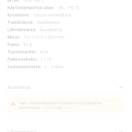
>250 000 h
-40…+70 °C
Tasoon kiinnitettävä
Ruuviliitäntä
Ruuviliitäntä
100 x 53,9 x 29,0 mm
89 g
Arch
1 / 15
2 - 3 vkoa
Arvostelut
Vain rekisteräityneet käyttäjät voivat kirjoittaa
arvosteluja.
Kirjaudu
tai
luo tili
Liitetiedostot