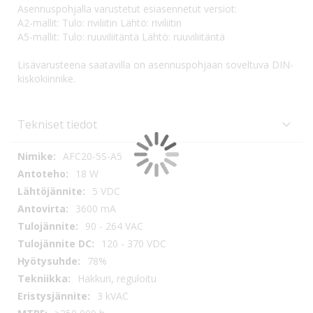
Asennuspohjalla varustetut esiasennetut versiot:
A2-mallit: Tulo: riviliitin Lähtö: riviliitin
A5-mallit: Tulo: ruuviliitäntä Lähtö: ruuviliitäntä
Lisävarusteena saatavilla on asennuspohjaan soveltuva DIN-
kiskokiinnike.
Tekniset tiedot
Tekniset
AFC20-5S-A5
tiedot
18 W
5 VDC
3600 mA
90 - 264 VAC
120 - 370 VDC
78%
Hakkuri, reguloitu
3 kVAC