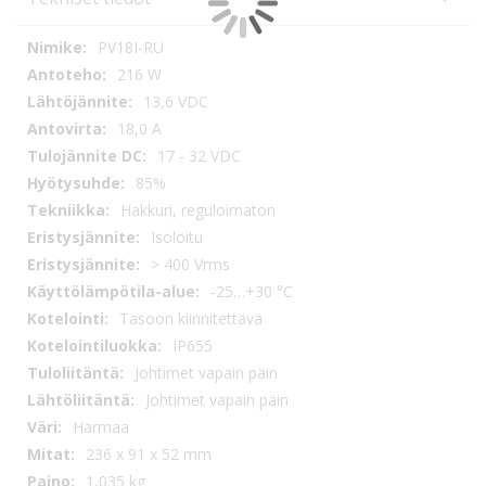
Tekniset
PV18I-RU
tiedot
216 W
13,6 VDC
18,0 A
17 - 32 VDC
85%
Hakkuri, reguloimaton
Isoloitu
> 400 Vrms
-25…+30 °C
Tasoon kiinnitettävä
IP655
Johtimet vapain päin
Johtimet vapain päin
Harmaa
236 x 91 x 52 mm
1,035 kg