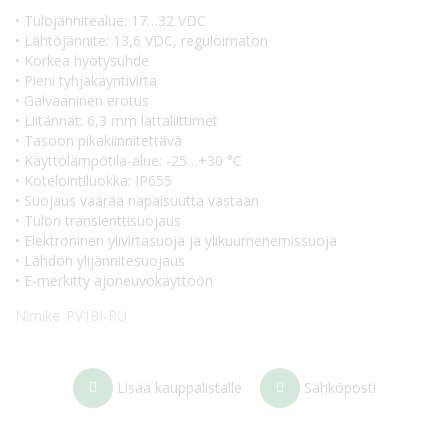
• Tulojännitealue: 17…32 VDC
• Lähtöjännite: 13,6 VDC, reguloimaton
• Korkea hyötysuhde
• Pieni tyhjäkäyntivirta
• Galvaaninen erotus
• Liitännät: 6,3 mm lattaliittimet
• Tasoon pikakiinnitettävä
• Käyttölämpötila-alue: -25…+30 °C
• Kotelointiluokka: IP655
• Suojaus väärää napaisuutta vastaan
• Tulon transienttisuojaus
• Elektroninen ylivirtasuoja ja ylikuumenemissuoja
• Lähdön ylijännitesuojaus
• E-merkitty ajoneuvokäyttöön
Nimike
PV18I-RU
Lisää kauppalistalle
Sähköposti