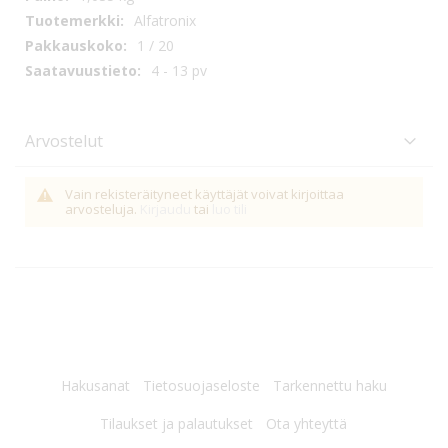
Alfatronix
1 / 20
4 - 13 pv
Arvostelut
Vain rekisteräityneet käyttäjät voivat kirjoittaa
arvosteluja.
Kirjaudu
tai
luo tili
Hakusanat
Tietosuojaseloste
Tarkennettu haku
Tilaukset ja palautukset
Ota yhteyttä