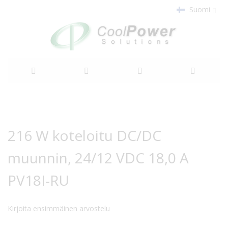
Suomi
Siirry
sisältöön
Siirry
Siirry
kuvagallerian
kuvagallerian
216 W koteloitu DC/DC
loppuun
alkuun
muunnin, 24/12 VDC 18,0 A
PV18I-RU
Kirjoita ensimmäinen arvostelu