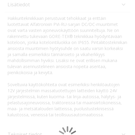
Lisätiedot
Hakkuritekniikkaan perustuvat tehokkaat ja erittäin
luotettavat Alfatronixin PVi-RU-sarjan DC/DC-muuntimet
ovat varta vasten ajoneuvokäyttöön suunniteltuja. Ne on
rakennettu tukevaan GORE-TEX® tekniikkaa hyödyntävään
koteloon, jonka kotelointiluokka on IP655. Pintaliitostekniikan
ansiosta muuntimien hyötysuhde on saatu varsin korkeaksi
ja samalla esimerkiksi tärinänsieto ja vikaherkkyys
mahdollisimman hyviksi. Lisäksi ne ovat erillisen mukana
tulevan asennustelineen ansiosta nopeita asentaa,
pienikokoisia ja kevyitä.
Soveltuvia käyttökohteita ovat esimerkiksi henkilöautojen
12V järjestelmiin massatuotettujen laitteiden käyttö 24V
järjestelmissä, kuten kuorma- tai linja-autoissa, hälytys- ja
pelastusajoneuvoissa, traktoreissa tai maansiirtokoneissa,
maa- ja metsätalouden laitteissa, puolustusteknisessä
kalustossa, veneissä tai teollisuusautomaatiossa.
Tekniset tiedot