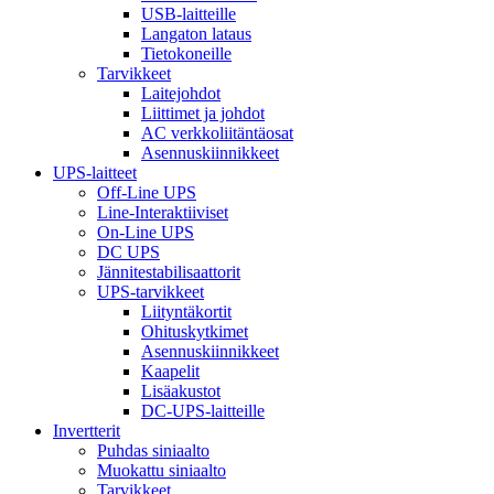
USB-laitteille
Langaton lataus
Tietokoneille
Tarvikkeet
Laitejohdot
Liittimet ja johdot
AC verkkoliitäntäosat
Asennuskiinnikkeet
UPS-laitteet
Off-Line UPS
Line-Interaktiiviset
On-Line UPS
DC UPS
Jännitestabilisaattorit
UPS-tarvikkeet
Liityntäkortit
Ohituskytkimet
Asennuskiinnikkeet
Kaapelit
Lisäakustot
DC-UPS-laitteille
Invertterit
Puhdas siniaalto
Muokattu siniaalto
Tarvikkeet