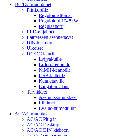
DC/DC muuntimet
Piirikortille
Reguloimattomat
Reguloidut 10-29 W
Regulaattorit
LED-ohjaimet
Laitteeseen asennettavat
DIN-kiskoon
Ulkoiset
DC/DC laturit
Lyijyakuille
Li-Ion-kennoille
NiMH-kennoille
USB-laitteille
Kannettaville
Langaton lataus
Tarvikkeet
Asennuskiinnikkeet
Liittimet
Evaluointimoduulit
AC/AC muuntajat
AC/AC Plug in
AC/AC Desktop
AC/AC DIN-kiskoon
AC/AC seinäasennus