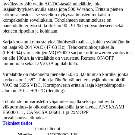
hyväksytty 240 watin AC/DC-tasajännitelähde, joka
lisäjäähdytyksen avulla antaa jopa 500 W tehon. Erittäin pienen
kokonsa ansiosta se soveltuu nykyvaatimusten mukaisiin
kompakteihin sovelluksiin. Teholähteen suunnittelussa on
paneuduttu erityisesti korkeaan 90 - 91 % hyötysuhteeseen sekä
pieneen rippeliin ja kohinaan.
Sarja koostuu kolmesta yksilähtöisestä mallista, joiden syöttöjännite
on laaja 90-264 VAC (47-63 Hz). Tehokerroinkorjauksella
(PF>0,94) varustettujen MQF500O sarjan korttipowerien vuotovirta
on alle 100µA ja virtalähde on varustettu Remote ON/OFF
toiminnolla sekä 12V/0,3A apulähdöllä.
Virtalähde on rakennettu pienelle 5,03 x 3,0 tuuman kortille, jonka
korkeus on 1,38". Tulon ja lähdön välinen eristysjännite on 4000
VAC tai 5656 VDC. Korttipowerin erittäin laaja käyttölämpötila-
alue on -30 … +70 °C (derating).
Teholähde on varustettu ylijännitesuojalla sekä palautuvilla
ylikuormitus- ja oikosulkusuojauksilla ja se täyttää ANSI/AAMI
ES60601-1, CAN/CSA 60601-1 ja 2xMOPP
turvallisuusvaatimukset.
Tekniset tiedot
Tekniset tiedot
Nimike
MQF500O-12S