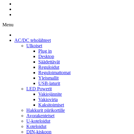
Menu
AC/DC teholähteet
Ulkoiset
Plug in
Desktop
Säädettävät
Reguloidut
Reguloimattomat
Yleismallit
USB-laturit
LED Powerit
Vakiojännite
Vakiovirta
Kaksitoimiset
Hakkurit piirikortille
Avorakenteiset
U-koteloidut
Koteloidut
DIN-kiskoon