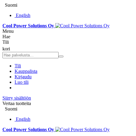
Suomi
English
Cool Power Solutions Oy
Menu
Hae
Tili
kori
Tili
Kauppalista
Kirjaudu
Luo tili
Siirry sisältöön
Vertaa tuotteita
Suomi
English
Cool Power Solutions Oy