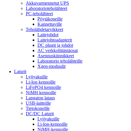
Akkuvarmennetut UPS
Laboratorioteholähteet
PC-teholähteet
Pöytäkoneille
Kannettaville
Teholähdetarvikkeet
Laitejohdot
Laitejohtoadapterit
DC plugit ja johdot
AC verkkoliitäntäosat
Asennuskiinnikkeet
Laboratorio teholähteille
Xgen-moduulit
Laturit
Lyijyakuille
Li-Ion kennoille
LiFePO4 kennoille
NiMH kennoille
Langaton lataus
USB-laitteille
Tietokoneille
DC/DC Laturit
Lyijyakuille
Li-Ion-kennoille
NiMH-kennoille