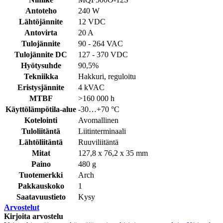
Antoteho
240 W
Lähtöjännite
12 VDC
Antovirta
20 A
Tulojännite
90 - 264 VAC
Tulojännite DC
127 - 370 VDC
Hyötysuhde
90,5%
Tekniikka
Hakkuri, reguloitu
Eristysjännite
4 kVAC
MTBF
>160 000 h
Käyttölämpötila-alue
-30…+70 °C
Kotelointi
Avomallinen
Tuloliitäntä
Liitinterminaali
Lähtöliitäntä
Ruuviliitäntä
Mitat
127,8 x 76,2 x 35 mm
Paino
480 g
Tuotemerkki
Arch
Pakkauskoko
1
Saatavuustieto
Kysy
Arvostelut
Kirjoita arvostelu