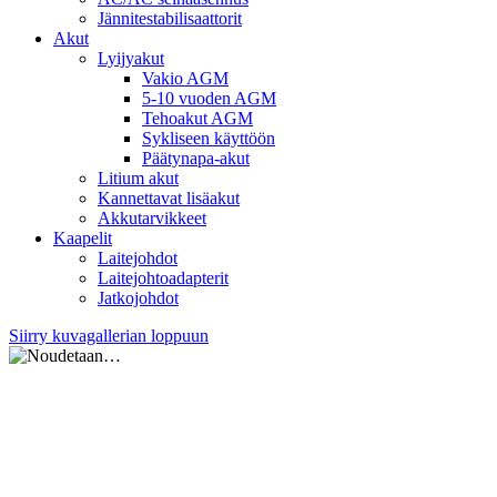
Jännitestabilisaattorit
Akut
Lyijyakut
Vakio AGM
5-10 vuoden AGM
Tehoakut AGM
Sykliseen käyttöön
Päätynapa-akut
Litium akut
Kannettavat lisäakut
Akkutarvikkeet
Kaapelit
Laitejohdot
Laitejohtoadapterit
Jatkojohdot
Siirry kuvagallerian loppuun