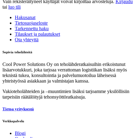
Vain rekisteräityneet käyttäjät voivat kirjoittaa arvosteluja.
Kirjaudu
tai
luo tili
Hakusanat
Tietosuojaseloste
Tarkennettu haku
Tilaukset ja palautukset
Ota yhteyttä
Sopivia teholähteitä
Cool Power Solutions Oy on teholähderatkaisuihin erikoistunut
lisäarvotukkuri, joka tarjoaa verrattoman logistiikan lisäksi myös
teknistä tukea, konsultointia ja palvelumuotoilua läheisessä
yhteistyössä asiakkaan ja valmistajan kanssa.
Vakioteholähteiden ja –muuntimien lisäksi tarjoamme yksilöllisiin
tarpeisiin räätälöityjä tehonsyöttöratkaisuja.
Tietoa yrityksestä
Verkkopalvelu
Blogi