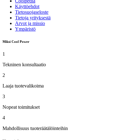
Coolpedia
Käyttöehdot
Tietosuojaseloste
Tietoja yrityksestä
Arvot ja missio
Ympäristö
Miksi Cool Power
1
Tekninen konsultaatio
2
Laaja tuotevalikoima
3
Nopeat toimitukset
4
Mahdollisuus tuoteräätälöinteihin