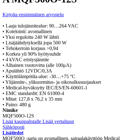
Kirjoita ensimmäinen arvostelu
• Laaja tulojännitealue: 90…264 VAC
• Kotelointi: avomallinen
• Yksi reguloitu 240 W lähtö
• Lisäjäähdytyksellä jopa 500 W
• Tehokerroin korjaus >0,94
• Korkea yli 90% hyötysuhde
• 4 kVAC eristysjännite
• Alhainen vuotovirta (alle 100μA)
• Apulähtö 12VDC/0,3A
• Käyttölämpötila-alue: -30…+75 °C
• Ylijännite-, ylikuormitus- ja oikosulkusuojaukset
• Medical-hyväksytty IEC/ES/EN-60601-1
• EMC standardit: EN 61000-4
• Mitat: 127,8 x 76,2 x 35 mm
• Paino: 480 g
Nimike
MQF500O-12S
Lisää kauppalistalle
Lisää vertailuun
Sähköposti
Lisätiedot
MQF500O -sarja on avomallinen, sairaalakäyttöön Medical