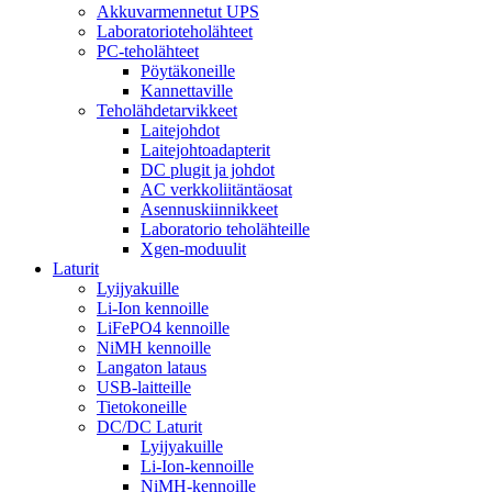
Akkuvarmennetut UPS
Laboratorioteholähteet
PC-teholähteet
Pöytäkoneille
Kannettaville
Teholähdetarvikkeet
Laitejohdot
Laitejohtoadapterit
DC plugit ja johdot
AC verkkoliitäntäosat
Asennuskiinnikkeet
Laboratorio teholähteille
Xgen-moduulit
Laturit
Lyijyakuille
Li-Ion kennoille
LiFePO4 kennoille
NiMH kennoille
Langaton lataus
USB-laitteille
Tietokoneille
DC/DC Laturit
Lyijyakuille
Li-Ion-kennoille
NiMH-kennoille