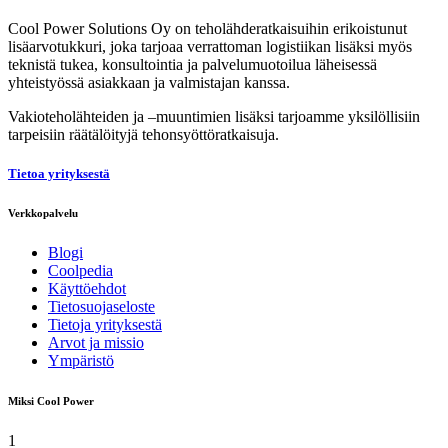
Cool Power Solutions Oy on teholähderatkaisuihin erikoistunut
lisäarvotukkuri, joka tarjoaa verrattoman logistiikan lisäksi myös
teknistä tukea, konsultointia ja palvelumuotoilua läheisessä
yhteistyössä asiakkaan ja valmistajan kanssa.
Vakioteholähteiden ja –muuntimien lisäksi tarjoamme yksilöllisiin
tarpeisiin räätälöityjä tehonsyöttöratkaisuja.
Tietoa yrityksestä
Verkkopalvelu
Blogi
Coolpedia
Käyttöehdot
Tietosuojaseloste
Tietoja yrityksestä
Arvot ja missio
Ympäristö
Miksi Cool Power
1