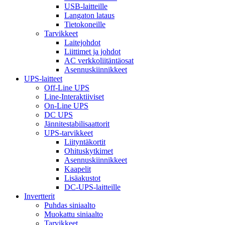
USB-laitteille
Langaton lataus
Tietokoneille
Tarvikkeet
Laitejohdot
Liittimet ja johdot
AC verkkoliitäntäosat
Asennuskiinnikkeet
UPS-laitteet
Off-Line UPS
Line-Interaktiiviset
On-Line UPS
DC UPS
Jännitestabilisaattorit
UPS-tarvikkeet
Liityntäkortit
Ohituskytkimet
Asennuskiinnikkeet
Kaapelit
Lisäakustot
DC-UPS-laitteille
Invertterit
Puhdas siniaalto
Muokattu siniaalto
Tarvikkeet