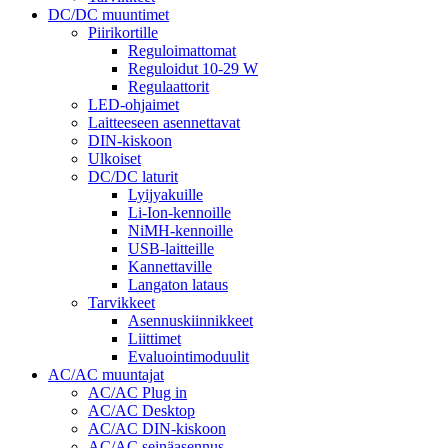
DC/DC muuntimet
Piirikortille
Reguloimattomat
Reguloidut 10-29 W
Regulaattorit
LED-ohjaimet
Laitteeseen asennettavat
DIN-kiskoon
Ulkoiset
DC/DC laturit
Lyijyakuille
Li-Ion-kennoille
NiMH-kennoille
USB-laitteille
Kannettaville
Langaton lataus
Tarvikkeet
Asennuskiinnikkeet
Liittimet
Evaluointimoduulit
AC/AC muuntajat
AC/AC Plug in
AC/AC Desktop
AC/AC DIN-kiskoon
AC/AC seinäasennus