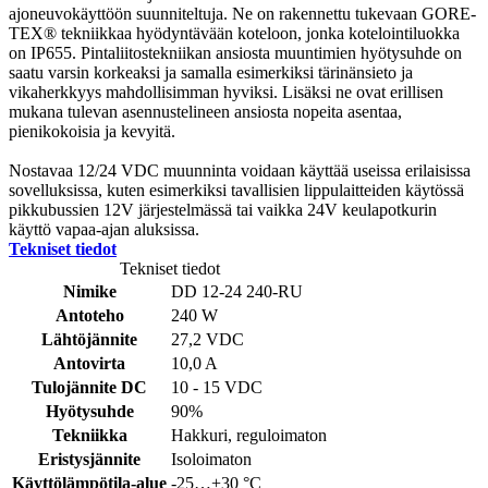
ajoneuvokäyttöön suunniteltuja. Ne on rakennettu tukevaan GORE-
TEX® tekniikkaa hyödyntävään koteloon, jonka kotelointiluokka
on IP655. Pintaliitostekniikan ansiosta muuntimien hyötysuhde on
saatu varsin korkeaksi ja samalla esimerkiksi tärinänsieto ja
vikaherkkyys mahdollisimman hyviksi. Lisäksi ne ovat erillisen
mukana tulevan asennustelineen ansiosta nopeita asentaa,
pienikokoisia ja kevyitä.
Nostavaa 12/24 VDC muunninta voidaan käyttää useissa erilaisissa
sovelluksissa, kuten esimerkiksi tavallisien lippulaitteiden käytössä
pikkubussien 12V järjestelmässä tai vaikka 24V keulapotkurin
käyttö vapaa-ajan aluksissa.
Tekniset tiedot
Tekniset tiedot
Nimike
DD 12-24 240-RU
Antoteho
240 W
Lähtöjännite
27,2 VDC
Antovirta
10,0 A
Tulojännite DC
10 - 15 VDC
Hyötysuhde
90%
Tekniikka
Hakkuri, reguloimaton
Eristysjännite
Isoloimaton
Käyttölämpötila-alue
-25…+30 °C