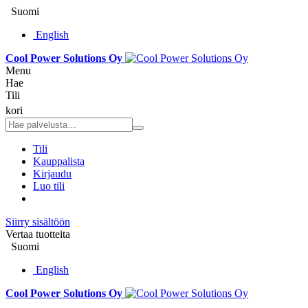
Suomi
English
Cool Power Solutions Oy
Menu
Hae
Tili
kori
Tili
Kauppalista
Kirjaudu
Luo tili
Siirry sisältöön
Vertaa tuotteita
Suomi
English
Cool Power Solutions Oy