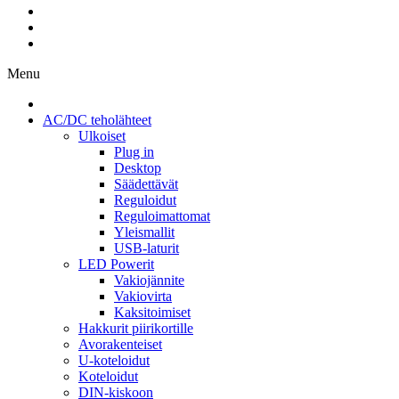
Menu
AC/DC teholähteet
Ulkoiset
Plug in
Desktop
Säädettävät
Reguloidut
Reguloimattomat
Yleismallit
USB-laturit
LED Powerit
Vakiojännite
Vakiovirta
Kaksitoimiset
Hakkurit piirikortille
Avorakenteiset
U-koteloidut
Koteloidut
DIN-kiskoon