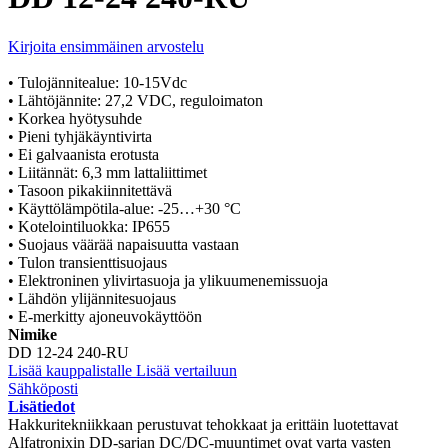
Kirjoita ensimmäinen arvostelu
• Tulojännitealue: 10-15Vdc
• Lähtöjännite: 27,2 VDC, reguloimaton
• Korkea hyötysuhde
• Pieni tyhjäkäyntivirta
• Ei galvaanista erotusta
• Liitännät: 6,3 mm lattaliittimet
• Tasoon pikakiinnitettävä
• Käyttölämpötila-alue: -25…+30 °C
• Kotelointiluokka: IP655
• Suojaus väärää napaisuutta vastaan
• Tulon transienttisuojaus
• Elektroninen ylivirtasuoja ja ylikuumenemissuoja
• Lähdön ylijännitesuojaus
• E-merkitty ajoneuvokäyttöön
Nimike
DD 12-24 240-RU
Lisää kauppalistalle
Lisää vertailuun
Sähköposti
Lisätiedot
Hakkuritekniikkaan perustuvat tehokkaat ja erittäin luotettavat
Alfatronixin DD-sarjan DC/DC-muuntimet ovat varta vasten