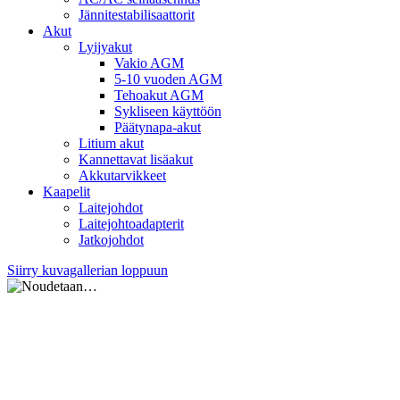
Jännitestabilisaattorit
Akut
Lyijyakut
Vakio AGM
5-10 vuoden AGM
Tehoakut AGM
Sykliseen käyttöön
Päätynapa-akut
Litium akut
Kannettavat lisäakut
Akkutarvikkeet
Kaapelit
Laitejohdot
Laitejohtoadapterit
Jatkojohdot
Siirry kuvagallerian loppuun