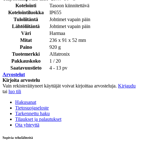
Kotelointi
Tasoon kiinnitettävä
Kotelointiluokka
IP655
Tuloliitäntä
Johtimet vapain päin
Lähtöliitäntä
Johtimet vapain päin
Väri
Harmaa
Mitat
236 x 91 x 52 mm
Paino
920 g
Tuotemerkki
Alfatronix
Pakkauskoko
1 / 20
Saatavuustieto
4 - 13 pv
Arvostelut
Kirjoita arvostelu
Vain rekisteräityneet käyttäjät voivat kirjoittaa arvosteluja.
Kirjaudu
tai
luo tili
Hakusanat
Tietosuojaseloste
Tarkennettu haku
Tilaukset ja palautukset
Ota yhteyttä
Sopivia teholähteitä