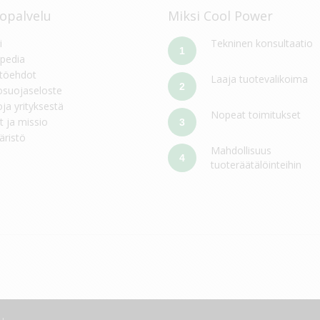
opalvelu
Miksi Cool Power
i
Tekninen konsultaatio
1
pedia
töehdot
Laaja tuotevalikoima
2
osuojaseloste
oja yrityksestä
Nopeat toimitukset
t ja missio
3
ristö
Mahdollisuus
4
tuoteräätälöinteihin