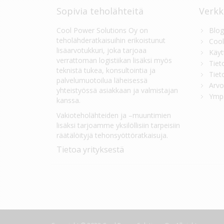
Sopivia teholähteitä
Verkk
Cool Power Solutions Oy on
Blog
teholähderatkaisuihin erikoistunut
Cool
lisäarvotukkuri, joka tarjoaa
Käyt
verrattoman logistiikan lisäksi myös
Tiet
teknistä tukea, konsultointia ja
Tiet
palvelumuotoilua läheisessä
Arvo
yhteistyössä asiakkaan ja valmistajan
Ympä
kanssa.
Vakioteholähteiden ja –muuntimien
lisäksi tarjoamme yksilöllisiin tarpeisiin
räätälöityjä tehonsyöttöratkaisuja.
Tietoa yrityksestä