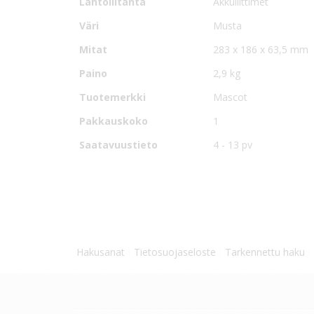
Lähtöliitäntä
Akkuliittimet
Väri
Musta
Mitat
283 x 186 x 63,5 mm
Paino
2,9 kg
Tuotemerkki
Mascot
Pakkauskoko
1
Saatavuustieto
4 - 13 pv
Hakusanat
Tietosuojaseloste
Tarkennettu haku