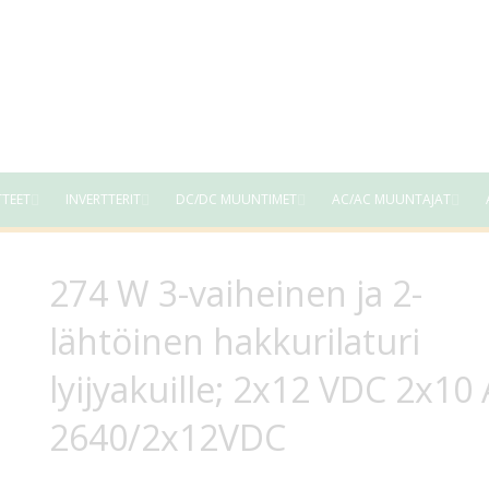
TTEET
INVERTTERIT
DC/DC MUUNTIMET
AC/AC MUUNTAJAT
274 W 3-vaiheinen ja 2-
lähtöinen hakkurilaturi
lyijyakuille; 2x12 VDC 2x10 
2640/2x12VDC