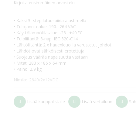
Kirjoita ensimmäinen arvostelu
• Kaksi 3- step latauspiiriä ajastimella
• Tulojännitealue: 190…264 VAC
• Käyttölämpötila-alue: -25…+40 °C
• Tuloliitäntä: 3-nap. IEC 320-C14
• Lähtöliitäntä: 2 x hauenleuoilla varustetut johdot
• Lähdöt ovat sähköisesti erotettuja
• Suojaus väärää napaisuutta vastaan
• Mitat: 283 x 186 x 64 mm
• Paino: 2,9 kg
Nimike
2640/2x12VDC
Lisää kauppalistalle
Lisää vertailuun
Säh