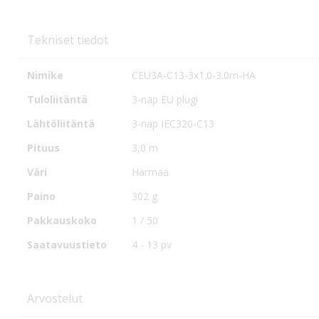
Tekniset tiedot
Tekniset
Nimike
CEU3A-C13-3x1.0-3.0m-HA
tiedot
Tuloliitäntä
3-nap EU plugi
Lähtöliitäntä
3-nap IEC320-C13
Pituus
3,0 m
Väri
Harmaa
Paino
302 g
Pakkauskoko
1 / 50
Saatavuustieto
4 - 13 pv
Arvostelut