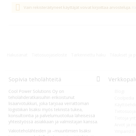
Vain rekisteräityneet käyttäjät voivat kirjoittaa arvosteluja.
Ki
Hakusanat
Tietosuojaseloste
Tarkennettu haku
Tilaukset ja 
Sopivia teholähteitä
Verkkopal
Cool Power Solutions Oy on
Blogi
teholähderatkaisuihin erikoistunut
Coolpedia
lisäarvotukkuri, joka tarjoaa verrattoman
Käyttöehd
logistiikan lisäksi myös teknistä tukea,
Tietosuoja
konsultointia ja palvelumuotoilua läheisessä
Tietoja yri
yhteistyössä asiakkaan ja valmistajan kanssa.
Arvot ja mi
Vakioteholähteiden ja –muuntimien lisäksi
Ympäristö