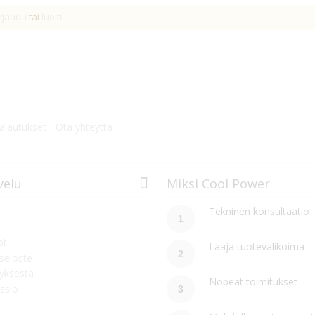
rjaudu
tai
luo tili
palautukset
Ota yhteyttä
velu
Miksi Cool Power
Tekninen konsultaatio
1
ot
Laaja tuotevalikoima
2
seloste
tyksestä
Nopeat toimitukset
ssio
3