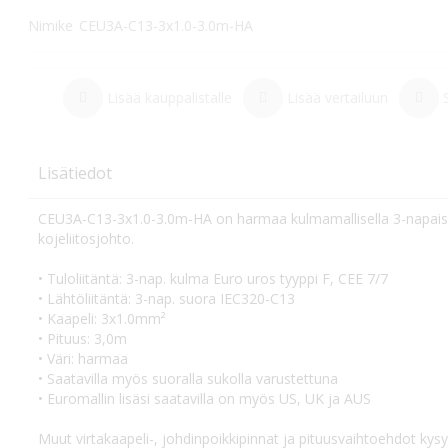
Nimike
CEU3A-C13-3x1.0-3.0m-HA
Lisää kauppalistalle
Lisää vertailuun
Lisätiedot
CEU3A-C13-3x1.0-3.0m-HA on harmaa kulmamallisella 3-napaisell
kojeliitosjohto.
• Tuloliitäntä: 3-nap. kulma Euro uros tyyppi F, CEE 7/7
• Lähtöliitäntä: 3-nap. suora IEC320-C13
• Kaapeli: 3x1.0mm²
• Pituus: 3,0m
• Väri: harmaa
• Saatavilla myös suoralla sukolla varustettuna
• Euromallin lisäsi saatavilla on myös US, UK ja AUS
Muut virtakaapeli-, johdinpoikkipinnat ja pituusvaihtoehdot kysy