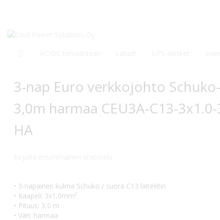
Siirry
sisältöön
AC/DC teholähteet
Laturit
UPS-laitteet
Inver
Siirry
Siirry
3-nap Euro verkkojohto Schuko
kuvagallerian
kuvagallerian
loppuun
alkuun
3,0m harmaa CEU3A-C13-3x1.0-
HA
Kirjoita ensimmäinen arvostelu
• 3-napainen kulma Schuko / suora C13 laiteliitin
• Kaapeli: 3x1,0mm²
• Pituus: 3,0 m
• Väri: harmaa