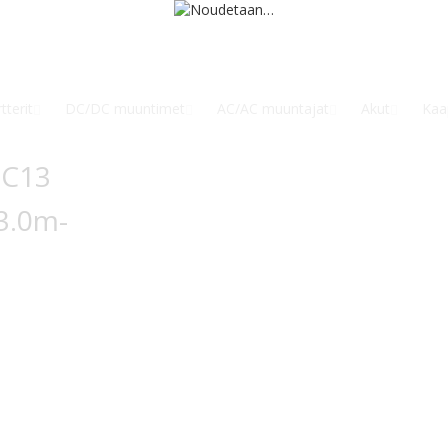
tterit
DC/DC muuntimet
AC/AC muuntajat
Akut
Kaap
-C13
3.0m-