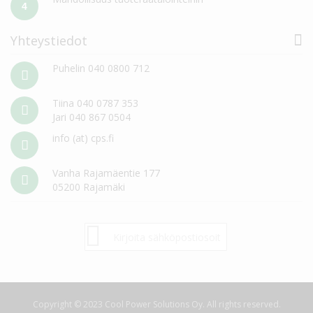
4
Yhteystiedot
Puhelin 040 0800 712
Tiina 040 0787 353
Jari 040 867 0504
info (at) cps.fi
Vanha Rajamäentie 177
05200 Rajamäki
Tilaa
Tilaa
uutiskirje:
Copyright © 2023 Cool Power Solutions Oy. All rights reserved.