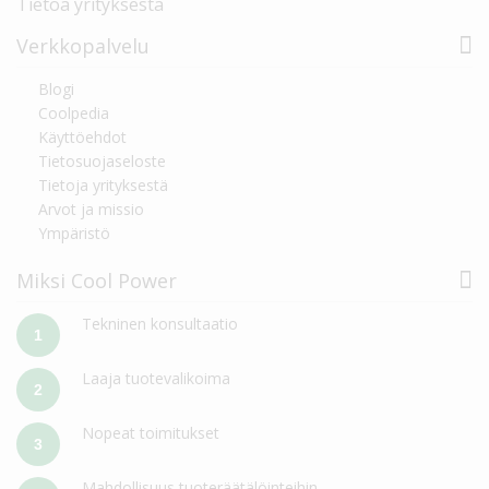
Tietoa yrityksestä
Verkkopalvelu
Blogi
Coolpedia
Käyttöehdot
Tietosuojaseloste
Tietoja yrityksestä
Arvot ja missio
Ympäristö
Miksi Cool Power
Tekninen konsultaatio
1
Laaja tuotevalikoima
2
Nopeat toimitukset
3
Mahdollisuus tuoteräätälöinteihin