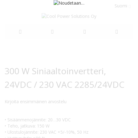
Suomi
Siirry
sisältöön
Siirry
Siirry
kuvagallerian
kuvagallerian
300 W Siniaaltoinvertteri,
loppuun
alkuun
24VDC / 230 VAC 2285/24VDC
Kirjoita ensimmäinen arvostelu
• Sisäänmenojännite: 20…30 VDC
• Teho, jatkuva: 150 W
• Ulostulojännite: 230 VAC +5/-10%, 50 Hz