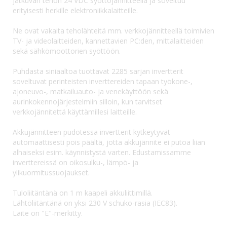
jatkuvan tehon 24 VDC syöttöjännitteellä ja soveltuu
erityisesti herkille elektroniikkalaitteille.
Ne ovat vakaita teholähteitä mm. verkkojännitteellä toimivien
TV- ja videolaitteiden, kannettavien PC:den, mittalaitteiden
sekä sähkömoottorien syöttöön.
Puhdasta siniaaltoa tuottavat 2285 sarjan invertterit
soveltuvat perinteisten inverttereiden tapaan työkone-,
ajoneuvo-, matkailuauto- ja venekäyttöön sekä
aurinkokennojärjestelmiin silloin, kun tarvitset
verkkojännitettä käyttämillesi laitteille.
Akkujännitteen pudotessa invertterit kytkeytyvät
automaattisesti pois päältä, jotta akkujännite ei putoa liian
alhaiseksi esim. käynnistystä varten. Edustamissamme
inverttereissä on oikosulku-, lämpö- ja
ylikuormitussuojaukset.
Tuloliitäntänä on 1 m kaapeli akkuliittimillä.
Lähtöliitäntänä on yksi 230 V schuko-rasia (IEC83).
Laite on "E"-merkitty.