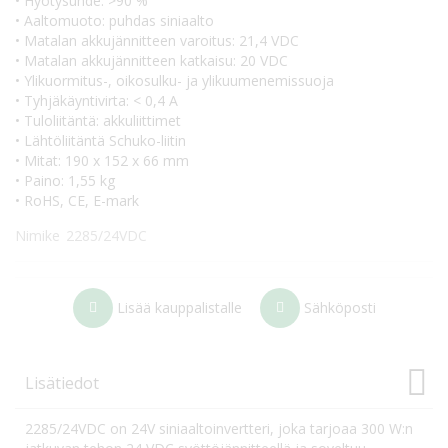
• Hyötysuhde: >90 %
• Aaltomuoto: puhdas siniaalto
• Matalan akkujännitteen varoitus: 21,4 VDC
• Matalan akkujännitteen katkaisu: 20 VDC
• Ylikuormitus-, oikosulku- ja ylikuumenemissuoja
• Tyhjäkäyntivirta: < 0,4 A
• Tuloliitäntä: akkuliittimet
• Lähtöliitäntä Schuko-liitin
• Mitat: 190 x 152 x 66 mm
• Paino: 1,55 kg
• RoHS, CE, E-mark
Nimike
2285/24VDC
Lisää kauppalistalle
Sähköposti
Lisätiedot
2285/24VDC on 24V siniaaltoinvertteri, joka tarjoaa 300 W:n