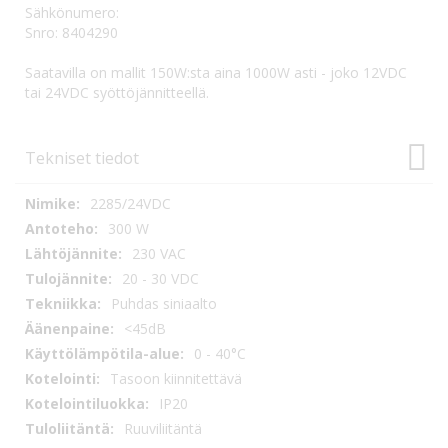
Sähkönumero:
Snro: 8404290
Saatavilla on mallit 150W:sta aina 1000W asti - joko 12VDC
tai 24VDC syöttöjännitteellä.
Tekniset tiedot
Tekniset
2285/24VDC
tiedot
300 W
230 VAC
20 - 30 VDC
Puhdas siniaalto
<45dB
0 - 40°C
Tasoon kiinnitettävä
IP20
Ruuviliitäntä