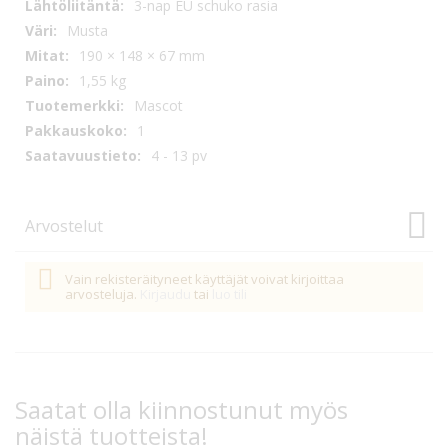
3-nap EU schuko rasia
Musta
190 × 148 × 67 mm
1,55 kg
Mascot
1
4 - 13 pv
Arvostelut
Vain rekisteräityneet käyttäjät voivat kirjoittaa
arvosteluja.
Kirjaudu
tai
luo tili
Saatat olla kiinnostunut myös
näistä tuotteista!