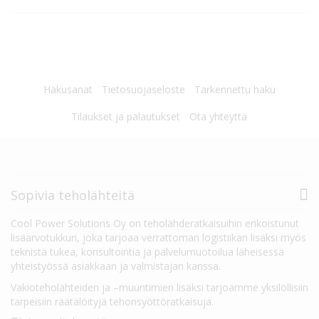
Hakusanat
Tietosuojaseloste
Tarkennettu haku
Tilaukset ja palautukset
Ota yhteyttä
Sopivia teholähteitä
Cool Power Solutions Oy on teholähderatkaisuihin erikoistunut
lisäarvotukkuri, joka tarjoaa verrattoman logistiikan lisäksi myös
teknistä tukea, konsultointia ja palvelumuotoilua läheisessä
yhteistyössä asiakkaan ja valmistajan kanssa.
Vakioteholähteiden ja –muuntimien lisäksi tarjoamme yksilöllisiin
tarpeisiin räätälöityjä tehonsyöttöratkaisuja.