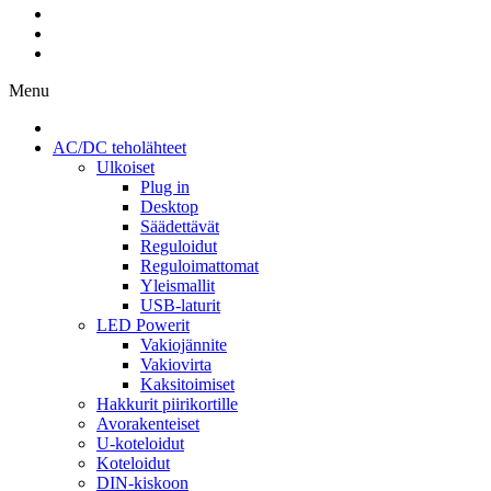
Menu
AC/DC teholähteet
Ulkoiset
Plug in
Desktop
Säädettävät
Reguloidut
Reguloimattomat
Yleismallit
USB-laturit
LED Powerit
Vakiojännite
Vakiovirta
Kaksitoimiset
Hakkurit piirikortille
Avorakenteiset
U-koteloidut
Koteloidut
DIN-kiskoon