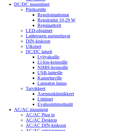
DC/DC muuntimet
Piirikortille
Reguloimattomat
Reguloidut 10-29 W
Regulaattorit
LED-ohjaimet
Laitteeseen asennettavat
DIN-kiskoon
Ulkoiset
DC/DC laturit
Lyijyakuille
Li-Ion-kennoille
NiMH-kennoille
USB-laitteille
Kannettaville
Langaton lataus
Tarvikkeet
Asennuskiinnikkeet
Liittimet
Evaluointimoduulit
AC/AC muuntajat
AC/AC Plug in
AC/AC Desktop
AC/AC DIN-kiskoon
AC/AC seinäasennus