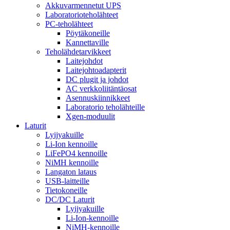
Akkuvarmennetut UPS
Laboratorioteholähteet
PC-teholähteet
Pöytäkoneille
Kannettaville
Teholähdetarvikkeet
Laitejohdot
Laitejohtoadapterit
DC plugit ja johdot
AC verkkoliitäntäosat
Asennuskiinnikkeet
Laboratorio teholähteille
Xgen-moduulit
Laturit
Lyijyakuille
Li-Ion kennoille
LiFePO4 kennoille
NiMH kennoille
Langaton lataus
USB-laitteille
Tietokoneille
DC/DC Laturit
Lyijyakuille
Li-Ion-kennoille
NiMH-kennoille