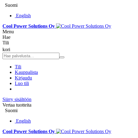
Suomi
English
Cool Power Solutions Oy
Menu
Hae
Tili
kori
Tili
Kauppalista
Kirjaudu
Luo tili
Siirry sisältöön
Vertaa tuotteita
Suomi
English
Cool Power Solutions Oy