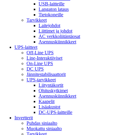
USB-laitteille
Langaton lataus
Tietokoneille
Tarvikkeet
Laitejohdot
Liittimet ja johdot
AC verkkoliitäntäosat
Asennuskiinnikkeet
UPS-laitteet
Off-Line UPS
Line-Interaktiiviset
On-Line UPS
DC UPS
Jännitestabilisaattorit
UPS-tarvikkeet
Liityntäkortit
Ohituskytkimet
Asennuskiinnikkeet
Kaapelit
Lisäakustot
DC-UPS-laitteille
Invertterit
Puhdas siniaalto
Muokattu siniaalto
Tarvikkeet