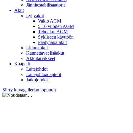
Jännitestabilisaattorit
Akut
Lyijyakut
Vakio AGM
5-10 vuoden AGM
Tehoakut AGM
Sykliseen käyttöön
Päätynapa-akut
Litium akut
Kannettavat lisäakut
Akkutarvikkeet
Kaapelit
Laitejohdot
Laitejohtoadapterit
Jatkojohdot
Siirry kuvagallerian loppuun