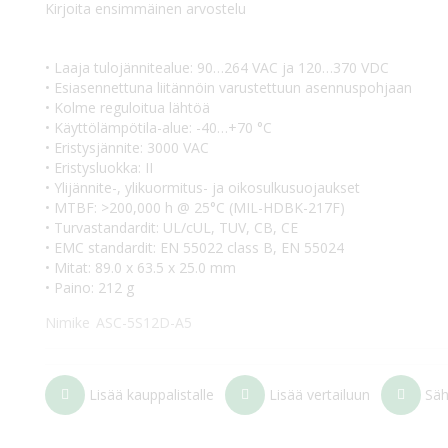
Kirjoita ensimmäinen arvostelu
• Laaja tulojännitealue: 90…264 VAC ja 120…370 VDC
• Esiasennettuna liitännöin varustettuun asennuspohjaan
• Kolme reguloitua lähtöä
• Käyttölämpötila-alue: -40…+70 °C
• Eristysjännite: 3000 VAC
• Eristysluokka: II
• Ylijännite-, ylikuormitus- ja oikosulkusuojaukset
• MTBF: >200,000 h @ 25°C (MIL-HDBK-217F)
• Turvastandardit: UL/cUL, TUV, CB, CE
• EMC standardit: EN 55022 class B, EN 55024
• Mitat: 89.0 x 63.5 x 25.0 mm
• Paino: 212 g
Nimike
ASC-5S12D-A5
Lisää kauppalistalle
Lisää vertailuun
Säh