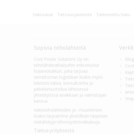
Hakusanat
Tietosuojaseloste
Tarkennettu haku
Sopivia teholähteitä
Verkk
Cool Power Solutions Oy on
Blog
teholähderatkaisuihin erikoistunut
Cool
lisäarvotukkuri, joka tarjoaa
Käyt
verrattoman logistiikan lisäksi myös
Tiet
teknistä tukea, konsultointia ja
Tiet
palvelumuotoilua läheisessä
Arvo
yhteistyössä asiakkaan ja valmistajan
Ympä
kanssa.
Vakioteholähteiden ja –muuntimien
lisäksi tarjoamme yksilöllisiin tarpeisiin
räätälöityjä tehonsyöttöratkaisuja.
Tietoa yrityksestä