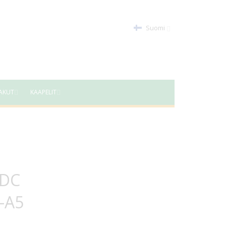
Suomi
AKUT
KAAPELIT
VDC
-A5