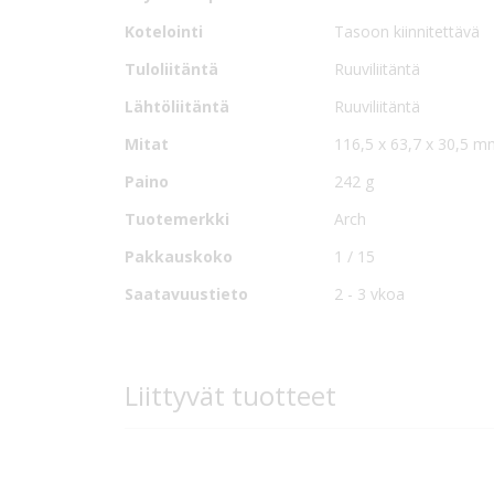
Lisävarusteena saatavilla on asennuspohjaan sovelt
Kotelointi
Tasoon kiinnitettävä
Tuloliitäntä
Ruuviliitäntä
Lähtöliitäntä
Ruuviliitäntä
Mitat
116,5 x 63,7 x 30,5 
Paino
242 g
Tuotemerkki
Arch
Pakkauskoko
1 / 15
Saatavuustieto
2 - 3 vkoa
Liittyvät tuotteet