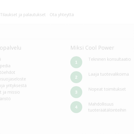
Tilaukset ja palautukset
Ota yhteyttä
opalvelu
Miksi Cool Power
i
Tekninen konsultaatio
1
pedia
töehdot
Laaja tuotevalikoima
2
osuojaseloste
oja yrityksestä
Nopeat toimitukset
t ja missio
3
ristö
Mahdollisuus
4
tuoteräätälöinteihin