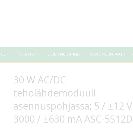
TTEET
INVERTTERIT
DC/DC MUUNTIMET
AC/AC MUUNTAJAT
30 W AC/DC
teholähdemoduuli
asennuspohjassa; 5 / ±12 
3000 / ±630 mA ASC-5S12D