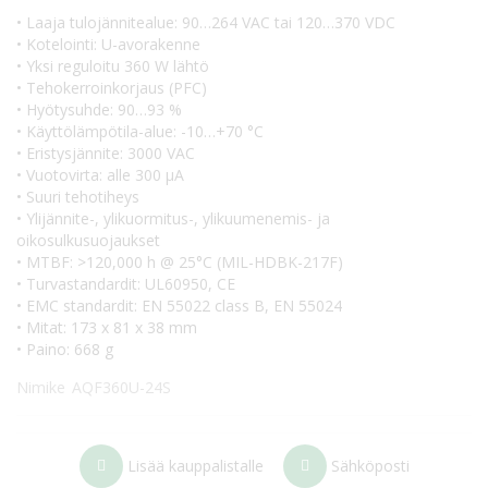
• Laaja tulojännitealue: 90…264 VAC tai 120…370 VDC
• Kotelointi: U-avorakenne
• Yksi reguloitu 360 W lähtö
• Tehokerroinkorjaus (PFC)
• Hyötysuhde: 90…93 %
• Käyttölämpötila-alue: -10…+70 °C
• Eristysjännite: 3000 VAC
• Vuotovirta: alle 300 µA
• Suuri tehotiheys
• Ylijännite-, ylikuormitus-, ylikuumenemis- ja
oikosulkusuojaukset
• MTBF: >120,000 h @ 25°C (MIL-HDBK-217F)
• Turvastandardit: UL60950, CE
• EMC standardit: EN 55022 class B, EN 55024
• Mitat: 173 x 81 x 38 mm
• Paino: 668 g
Nimike
AQF360U-24S
Lisää kauppalistalle
Sähköposti