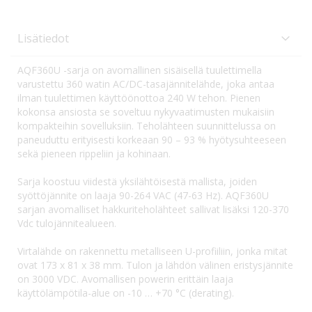
Lisätiedot
AQF360U -sarja on avomallinen sisäisellä tuulettimella
varustettu 360 watin AC/DC-tasajännitelähde, joka antaa
ilman tuulettimen käyttöönottoa 240 W tehon. Pienen
kokonsa ansiosta se soveltuu nykyvaatimusten mukaisiin
kompakteihin sovelluksiin. Teholähteen suunnittelussa on
paneuduttu erityisesti korkeaan 90 – 93 % hyötysuhteeseen
sekä pieneen rippeliin ja kohinaan.
Sarja koostuu viidestä yksilähtöisestä mallista, joiden
syöttöjännite on laaja 90-264 VAC (47-63 Hz). AQF360U
sarjan avomalliset hakkuriteholähteet sallivat lisäksi 120-370
Vdc tulojännitealueen.
Virtalähde on rakennettu metalliseen U-profiiliin, jonka mitat
ovat 173 x 81 x 38 mm. Tulon ja lähdön välinen eristysjännite
on 3000 VDC. Avomallisen powerin erittäin laaja
käyttölämpötila-alue on -10 … +70 °C (derating).