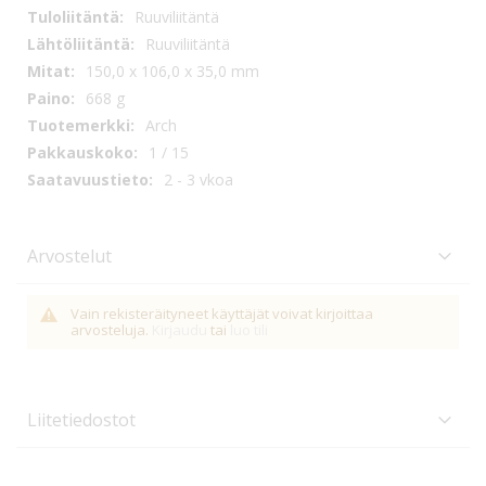
Ruuviliitäntä
Ruuviliitäntä
150,0 x 106,0 x 35,0 mm
668 g
Arch
1 / 15
2 - 3 vkoa
Arvostelut
Vain rekisteräityneet käyttäjät voivat kirjoittaa
arvosteluja.
Kirjaudu
tai
luo tili
Liitetiedostot