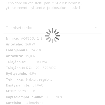
Teholähde on varustettu palautuvilla ylikuormitus-,
ylikuumenemis-, ylijännite- ja oikosulkusuojauksilla.
Tekniset tiedot
Tekniset
AQF360U-24S
tiedot
360 W
24 VDC
15,0 A
90 - 264 VAC
120 - 370 VDC
92%
Hakkuri, reguloitu
3 kVAC
>120 000 h
-10…+70 °C
U-koteloitu