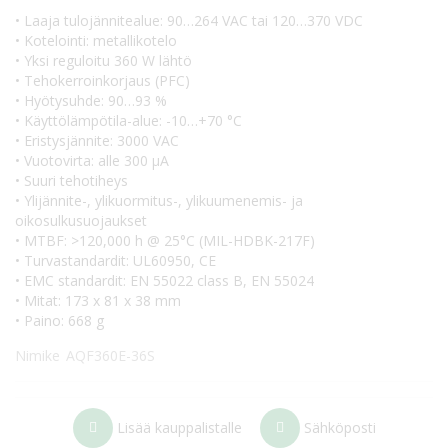
• Laaja tulojännitealue: 90…264 VAC tai 120…370 VDC
• Kotelointi: metallikotelo
• Yksi reguloitu 360 W lähtö
• Tehokerroinkorjaus (PFC)
• Hyötysuhde: 90…93 %
• Käyttölämpötila-alue: -10…+70 °C
• Eristysjännite: 3000 VAC
• Vuotovirta: alle 300 µA
• Suuri tehotiheys
• Ylijännite-, ylikuormitus-, ylikuumenemis- ja
oikosulkusuojaukset
• MTBF: >120,000 h @ 25°C (MIL-HDBK-217F)
• Turvastandardit: UL60950, CE
• EMC standardit: EN 55022 class B, EN 55024
• Mitat: 173 x 81 x 38 mm
• Paino: 668 g
Nimike
AQF360E-36S
Lisää kauppalistalle
Sähköposti