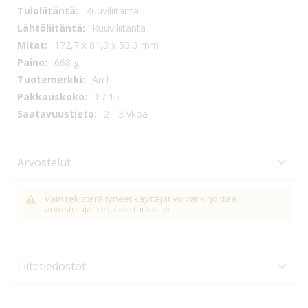
Ruuviliitäntä
Ruuviliitäntä
172,7 x 81,3 x 53,3 mm
668 g
Arch
1 / 15
2 - 3 vkoa
Arvostelut
Vain rekisteräityneet käyttäjät voivat kirjoittaa
arvosteluja.
Kirjaudu
tai
luo tili
Liitetiedostot