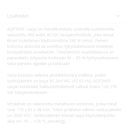
Lisätiedot
AQF360E -sarja on metallikoteloitu sisäisellä tuulettimella
varustettu 360 watin AC/DC-tasajännitelähde, joka antaa
ilman tuulettimen käyttöönottoa 240 W tehon. Pienen
kokonsa ansiosta se soveltuu nykyvaatimusten mukaisiin
kompakteihin sovelluksiin. Teholähteen suunnittelussa on
paneuduttu erityisesti korkeaan 90 – 93 % hyötysuhteeseen
sekä pieneen rippeliin ja kohinaan.
Sarja koostuu viidestä yksilähtöisestä mallista, joiden
syöttöjännite on laaja 90-264 VAC (47-63 Hz). AQF360E
sarjan koteloidut hakkuriteholähteet sallivat lisäksi 120-370
Vdc tulojännitealueen.
Virtalähde on rakennettu metalliseen koteloon, jonka mitat
ovat 173 x 81 x 38 mm. Tulon ja lähdön välinen eristysjännite
on 3000 VDC. Verkkolaitteen erittäin laaja käyttölämpötila-
alue on -10 … +70 °C (derating).