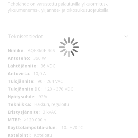
Teholähde on varustettu palautuvilla ylikuormitus-,
ylikuumenemis-, ylijännite- ja oikosulkusuojauksilla.
Tekniset tiedot
Tekniset
AQF360E-36S
tiedot
360 W
36 VDC
10,0 A
90 - 264 VAC
120 - 370 VDC
92%
Hakkuri, reguloitu
3 kVAC
>120 000 h
-10…+70 °C
Koteloitu