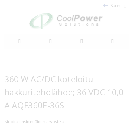
Suomi
Siirry
sisältöön
Siirry
Siirry
kuvagallerian
kuvagallerian
360 W AC/DC koteloitu
loppuun
alkuun
hakkuriteholähde; 36 VDC 10,0
A AQF360E-36S
Kirjoita ensimmäinen arvostelu