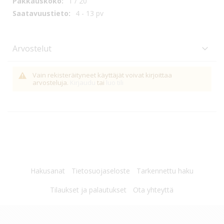
1 / 20
4 - 13 pv
Arvostelut
Vain rekisteräityneet käyttäjät voivat kirjoittaa
arvosteluja.
Kirjaudu
tai
luo tili
Hakusanat
Tietosuojaseloste
Tarkennettu haku
Tilaukset ja palautukset
Ota yhteyttä