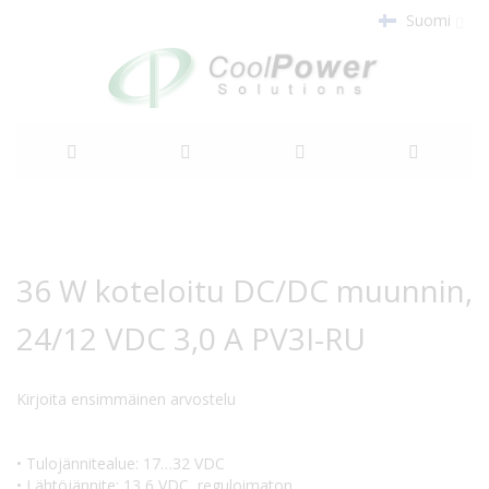
Suomi
Siirry
sisältöön
Siirry
Siirry
kuvagallerian
kuvagallerian
36 W koteloitu DC/DC muunnin,
loppuun
alkuun
24/12 VDC 3,0 A PV3I-RU
Kirjoita ensimmäinen arvostelu
• Tulojännitealue: 17…32 VDC
• Lähtöjännite: 13,6 VDC, reguloimaton