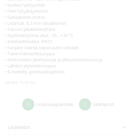
• Korkea hyötysuhde
• Pieni tyhjäkäyntivirta
• Galvaaninen erotus
• Liitännät: 6,3 mm lattaliittimet
• Tasoon pikakiinnitettävä
• Käyttölämpötila-alue: -25…+30 °C
• Kotelointiluokka: IP655
• Suojaus väärää napaisuutta vastaan
• Tulon transienttisuojaus
• Elektroninen ylivirtasuoja ja ylikuumenemissuoja
• Lähdön ylijännitesuojaus
• E-merkitty ajoneuvokäyttöön
Nimike
PV3I-RU
Lisää kauppalistalle
Sähköposti
Lisätiedot