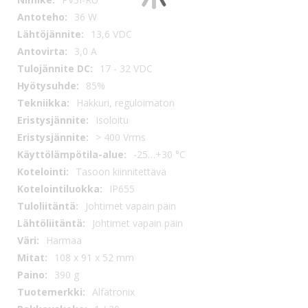
tiedot
36 W
13,6 VDC
3,0 A
17 - 32 VDC
85%
Hakkuri, reguloimaton
Isoloitu
> 400 Vrms
-25…+30 °C
Tasoon kiinnitettävä
IP655
Johtimet vapain päin
Johtimet vapain päin
Harmaa
108 x 91 x 52 mm
390 g
Alfatronix