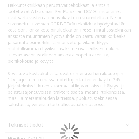
Hakkuritekniikkaan perustuvat tehokkaat ja erittäin
luotettavat Alfatronixin PVi-RU-sarjan DC/DC-muuntimet
ovat varta vasten ajoneuvokäyttöön suunniteltuja. Ne on
rakennettu tukevaan GORE-TEX® tekniikkaa hyödyntävään
koteloon, jonka kotelointiluokka on IP655. Pintaliitostekniikan
ansiosta muuntimien hyötysuhde on saatu varsin korkeaksi
ja samalla esimerkiksi tärinänsieto ja vikaherkkyys
mahdollisimman hyviksi. Lisäksi ne ovat erillisen mukana
tulevan asennustelineen ansiosta nopeita asentaa,
pienikokoisia ja kevyitä.
Soveltuvia käyttökohteita ovat esimerkiksi henkilöautojen
12V järjestelmiin massatuotettujen laitteiden käyttö 24V
järjestelmissä, kuten kuorma- tai linja-autoissa, hälytys- ja
pelastusajoneuvoissa, traktoreissa tai maansiirtokoneissa,
maa- ja metsätalouden laitteissa, puolustusteknisessä
kalustossa, veneissä tai teollisuusautomaatiossa.
Tekniset tiedot
Tekniset
PV3I-RU