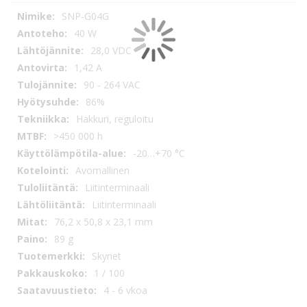
Tekniset
SNP-G04G
tiedot
40 W
28,0 VDC
1,42 A
90 - 264 VAC
86%
Hakkuri, reguloitu
>450 000 h
-20…+70 °C
Avomallinen
Liitinterminaali
Liitinterminaali
76,2 x 50,8 x 23,1 mm
89 g
Skynet
1 / 100
4 - 6 vkoa