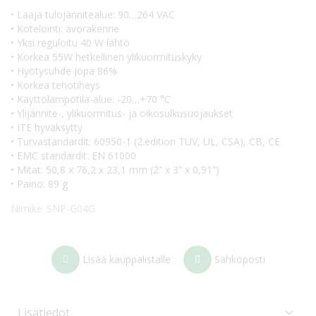
• Laaja tulojännitealue: 90…264 VAC
• Kotelointi: avorakenne
• Yksi reguloitu 40 W lähtö
• Korkea 55W hetkellinen ylikuormituskyky
• Hyötysuhde jopa 86%
• Korkea tehotiheys
• Käyttölämpötila-alue: -20…+70 °C
• Ylijännite-, ylikuormitus- ja oikosulkusuojaukset
• ITE hyväksytty
• Turvastandardit: 60950-1 (2.edition TUV, UL, CSA), CB, CE
• EMC standardit: EN 61000
• Mitat: 50,8 x 76,2 x 23,1 mm (2” x 3” x 0,91”)
• Paino: 89 g
Nimike
SNP-G04G
Lisää kauppalistalle
Sähköposti
Lisätiedot