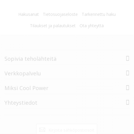
Hakusanat
Tietosuojaseloste
Tarkennettu haku
Tilaukset ja palautukset
Ota yhteyttä
Sopivia teholähteitä
Verkkopalvelu
Miksi Cool Power
Yhteystiedot
Tilaa
Tilaa
uutiskirje: