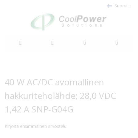
Suomi
Siirry
sisältöön
Siirry
Siirry
kuvagallerian
kuvagallerian
40 W AC/DC avomallinen
loppuun
alkuun
hakkuriteholähde; 28,0 VDC
1,42 A SNP-G04G
Kirjoita ensimmäinen arvostelu