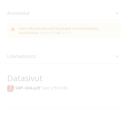
Arvostelut
Vain rekisteräityneet käyttäjät voivat kirjoittaa
arvosteluja.
Kirjaudu
tai
luo tili
Liitetiedostot
Datasivut
SNP-G04.pdf
Size: (79.3 KB)