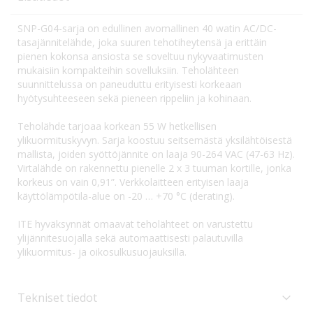
SNP-G04-sarja on edullinen avomallinen 40 watin AC/DC-
tasajännitelähde, joka suuren tehotiheytensä ja erittäin
pienen kokonsa ansiosta se soveltuu nykyvaatimusten
mukaisiin kompakteihin sovelluksiin. Teholähteen
suunnittelussa on paneuduttu erityisesti korkeaan
hyötysuhteeseen sekä pieneen rippeliin ja kohinaan.
Teholähde tarjoaa korkean 55 W hetkellisen
ylikuormituskyvyn. Sarja koostuu seitsemästä yksilähtöisestä
mallista, joiden syöttöjännite on laaja 90-264 VAC (47-63 Hz).
Virtalähde on rakennettu pienelle 2 x 3 tuuman kortille, jonka
korkeus on vain 0,91”. Verkkolaitteen erityisen laaja
käyttölämpötila-alue on -20 … +70 °C (derating).
ITE hyväksynnät omaavat teholähteet on varustettu
ylijännitesuojalla sekä automaattisesti palautuvilla
ylikuormitus- ja oikosulkusuojauksilla.
Tekniset tiedot