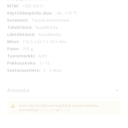
>200 000 h
-40…+70 °C
Tasoon kiinnitettävä
Ruuviliitäntä
Ruuviliitäntä
116,5 x 63,7 x 30,5 mm
310 g
Arch
1 / 15
2 - 3 vkoa
Arvostelut
Vain rekisteräityneet käyttäjät voivat kirjoittaa
arvosteluja.
Kirjaudu
tai
luo tili