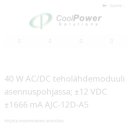
Suomi
Siirry
sisältöön
Siirry
Siirry
kuvagallerian
kuvagallerian
40 W AC/DC teholähdemoduuli
loppuun
alkuun
asennuspohjassa; ±12 VDC
±1666 mA AJC-12D-A5
Kirjoita ensimmäinen arvostelu