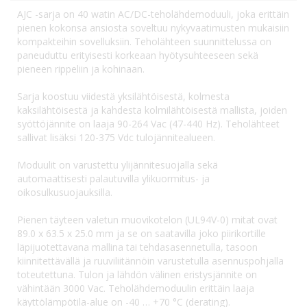
AJC -sarja on 40 watin AC/DC-teholähdemoduuli, joka erittäin
pienen kokonsa ansiosta soveltuu nykyvaatimusten mukaisiin
kompakteihin sovelluksiin. Teholähteen suunnittelussa on
paneuduttu erityisesti korkeaan hyötysuhteeseen sekä
pieneen rippeliin ja kohinaan.
Sarja koostuu viidestä yksilähtöisestä, kolmesta
kaksilähtöisestä ja kahdesta kolmilähtöisestä mallista, joiden
syöttöjännite on laaja 90-264 Vac (47-440 Hz). Teholähteet
sallivat lisäksi 120-375 Vdc tulojännitealueen.
Moduulit on varustettu ylijännitesuojalla sekä
automaattisesti palautuvilla ylikuormitus- ja
oikosulkusuojauksilla.
Pienen täyteen valetun muovikotelon (UL94V-0) mitat ovat
89.0 x 63.5 x 25.0 mm ja se on saatavilla joko piirikortille
läpijuotettavana mallina tai tehdasasennetulla, tasoon
kiinnitettävällä ja ruuviliitännöin varustetulla asennuspohjalla
toteutettuna. Tulon ja lähdön välinen eristysjännite on
vähintään 3000 Vac. Teholähdemoduulin erittäin laaja
käyttölämpötila-alue on -40 … +70 °C (derating).