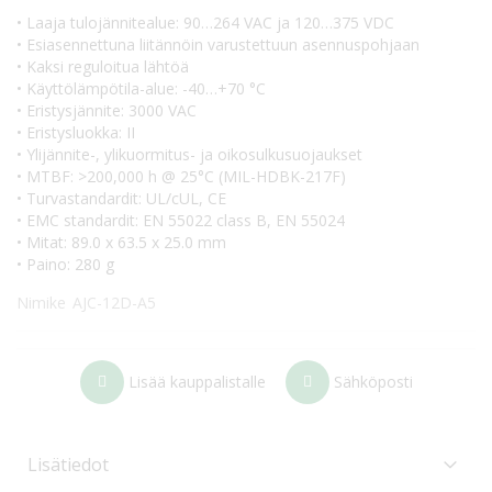
• Laaja tulojännitealue: 90…264 VAC ja 120…375 VDC
• Esiasennettuna liitännöin varustettuun asennuspohjaan
• Kaksi reguloitua lähtöä
• Käyttölämpötila-alue: -40…+70 °C
• Eristysjännite: 3000 VAC
• Eristysluokka: II
• Ylijännite-, ylikuormitus- ja oikosulkusuojaukset
• MTBF: >200,000 h @ 25°C (MIL-HDBK-217F)
• Turvastandardit: UL/cUL, CE
• EMC standardit: EN 55022 class B, EN 55024
• Mitat: 89.0 x 63.5 x 25.0 mm
• Paino: 280 g
Nimike
AJC-12D-A5
Lisää kauppalistalle
Sähköposti
Lisätiedot