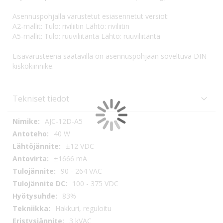
Asennuspohjalla varustetut esiasennetut versiot:
A2-mallit: Tulo: riviliitin Lähtö: riviliitin
A5-mallit: Tulo: ruuviliitäntä Lähtö: ruuviliitäntä
Lisävarusteena saatavilla on asennuspohjaan soveltuva DIN-
kiskokiinnike.
Tekniset tiedot
Tekniset
AJC-12D-A5
tiedot
40 W
±12 VDC
±1666 mA
90 - 264 VAC
100 - 375 VDC
83%
Hakkuri, reguloitu
3 kVAC