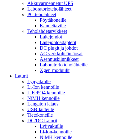
Akkuvarmennetut UPS
Laboratorioteholähteet
PC-teholähteet
Pöytäkoneille
Kannettaville
Teholähdetarvikkeet
Laitejohdot
Laitejohtoadapterit
DC plugit ja johdot
AC verkkoliitäntäosat
Asennuskiinnikkeet
Laboratorio teholähteille
Xgen-moduulit
Laturit
Lyijyakuille
Li-Ion kennoille
LiFePO4 kennoille
NiMH kennoille
Langaton lataus
USB-laitteille
Tietokoneille
DC/DC Laturit
Lyijyakuille
Li-Ion-kennoille
NiMH-kennoille