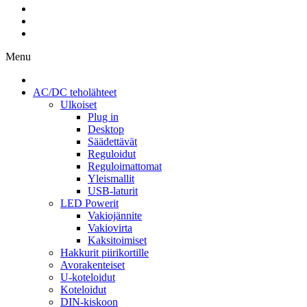
Menu
AC/DC teholähteet
Ulkoiset
Plug in
Desktop
Säädettävät
Reguloidut
Reguloimattomat
Yleismallit
USB-laturit
LED Powerit
Vakiojännite
Vakiovirta
Kaksitoimiset
Hakkurit piirikortille
Avorakenteiset
U-koteloidut
Koteloidut
DIN-kiskoon