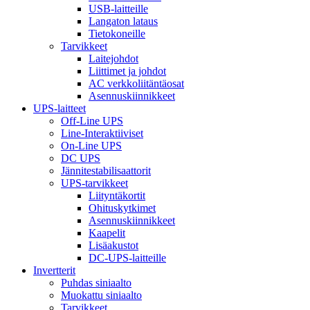
USB-laitteille
Langaton lataus
Tietokoneille
Tarvikkeet
Laitejohdot
Liittimet ja johdot
AC verkkoliitäntäosat
Asennuskiinnikkeet
UPS-laitteet
Off-Line UPS
Line-Interaktiiviset
On-Line UPS
DC UPS
Jännitestabilisaattorit
UPS-tarvikkeet
Liityntäkortit
Ohituskytkimet
Asennuskiinnikkeet
Kaapelit
Lisäakustot
DC-UPS-laitteille
Invertterit
Puhdas siniaalto
Muokattu siniaalto
Tarvikkeet