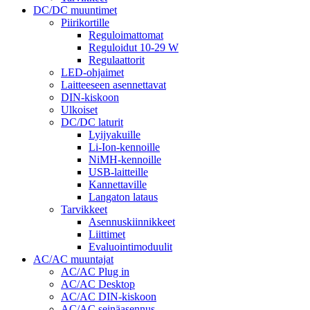
DC/DC muuntimet
Piirikortille
Reguloimattomat
Reguloidut 10-29 W
Regulaattorit
LED-ohjaimet
Laitteeseen asennettavat
DIN-kiskoon
Ulkoiset
DC/DC laturit
Lyijyakuille
Li-Ion-kennoille
NiMH-kennoille
USB-laitteille
Kannettaville
Langaton lataus
Tarvikkeet
Asennuskiinnikkeet
Liittimet
Evaluointimoduulit
AC/AC muuntajat
AC/AC Plug in
AC/AC Desktop
AC/AC DIN-kiskoon
AC/AC seinäasennus