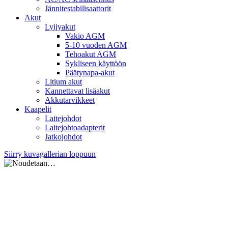
Jännitestabilisaattorit
Akut
Lyijyakut
Vakio AGM
5-10 vuoden AGM
Tehoakut AGM
Sykliseen käyttöön
Päätynapa-akut
Litium akut
Kannettavat lisäakut
Akkutarvikkeet
Kaapelit
Laitejohdot
Laitejohtoadapterit
Jatkojohdot
Siirry kuvagallerian loppuun