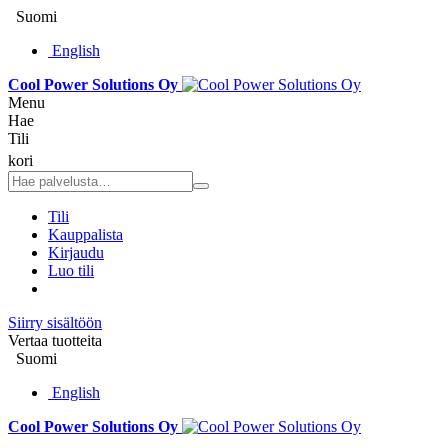
Suomi
English
Cool Power Solutions Oy
Menu
Hae
Tili
kori
Tili
Kauppalista
Kirjaudu
Luo tili
Siirry sisältöön
Vertaa tuotteita
Suomi
English
Cool Power Solutions Oy