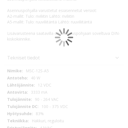
Asennuspohjalla varustetut esiasennetut versiot:
A2-mallit: Tulo: riviliitin Lähtö: riviliitin
A5-mallit: Tulo: ruuviliitäntä Lähtö: ruuviliitäntä
Lisävarusteena saatavilla on asennuspohjaan soveltuva DIN-
kiskokiinnike.
Tekniset tiedot
Tekniset
MSC-12S-A5
tiedot
40 W
12 VDC
3333 mA
90 - 264 VAC
100 - 375 VDC
83%
Hakkuri, reguloitu
4 kVAC