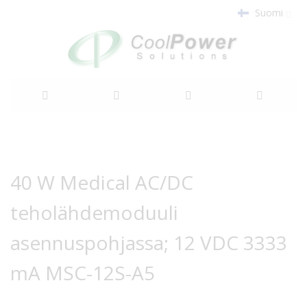
Suomi
Siirry
sisältöön
Siirry
Siirry
kuvagallerian
kuvagallerian
40 W Medical AC/DC
loppuun
alkuun
teholähdemoduuli
asennuspohjassa; 12 VDC 3333
mA MSC-12S-A5