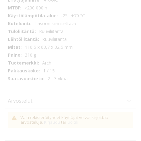
>200 000 h
-25…+70 °C
Tasoon kiinnitettävä
Ruuviliitäntä
Ruuviliitäntä
116,5 x 63,7 x 32,5 mm
310 g
Arch
1 / 15
2 - 3 vkoa
Arvostelut
Vain rekisteräityneet käyttäjät voivat kirjoittaa
arvosteluja.
Kirjaudu
tai
luo tili