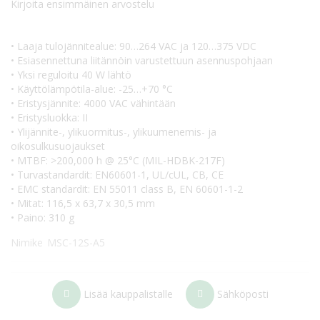
Kirjoita ensimmäinen arvostelu
• Laaja tulojännitealue: 90…264 VAC ja 120…375 VDC
• Esiasennettuna liitännöin varustettuun asennuspohjaan
• Yksi reguloitu 40 W lähtö
• Käyttölämpötila-alue: -25…+70 °C
• Eristysjännite: 4000 VAC vähintään
• Eristysluokka: II
• Ylijännite-, ylikuormitus-, ylikuumenemis- ja
oikosulkusuojaukset
• MTBF: >200,000 h @ 25°C (MIL-HDBK-217F)
• Turvastandardit: EN60601-1, UL/cUL, CB, CE
• EMC standardit: EN 55011 class B, EN 60601-1-2
• Mitat: 116,5 x 63,7 x 30,5 mm
• Paino: 310 g
Nimike
MSC-12S-A5
Lisää kauppalistalle
Sähköposti