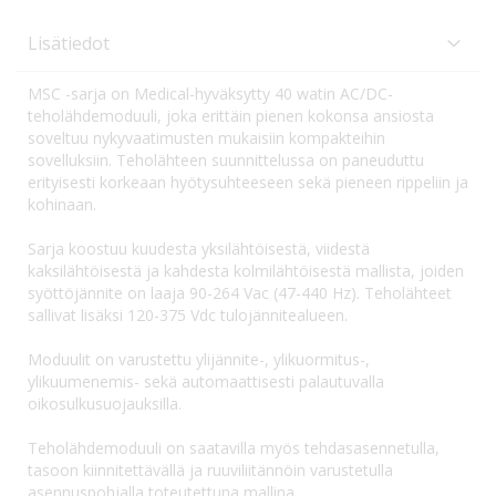
Lisätiedot
MSC -sarja on Medical-hyväksytty 40 watin AC/DC-
teholähdemoduuli, joka erittäin pienen kokonsa ansiosta
soveltuu nykyvaatimusten mukaisiin kompakteihin
sovelluksiin. Teholähteen suunnittelussa on paneuduttu
erityisesti korkeaan hyötysuhteeseen sekä pieneen rippeliin ja
kohinaan.
Sarja koostuu kuudesta yksilähtöisestä, viidestä
kaksilähtöisestä ja kahdesta kolmilähtöisestä mallista, joiden
syöttöjännite on laaja 90-264 Vac (47-440 Hz). Teholähteet
sallivat lisäksi 120-375 Vdc tulojännitealueen.
Moduulit on varustettu ylijännite-, ylikuormitus-,
ylikuumenemis- sekä automaattisesti palautuvalla
oikosulkusuojauksilla.
Teholähdemoduuli on saatavilla myös tehdasasennetulla,
tasoon kiinnitettävällä ja ruuviliitännöin varustetulla
asennuspohjalla toteutettuna mallina.