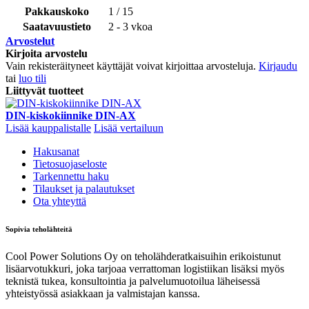
Pakkauskoko
1 / 15
Saatavuustieto
2 - 3 vkoa
Arvostelut
Kirjoita arvostelu
Vain rekisteräityneet käyttäjät voivat kirjoittaa arvosteluja.
Kirjaudu
tai
luo tili
Liittyvät tuotteet
DIN-kiskokiinnike DIN-AX
Lisää kauppalistalle
Lisää vertailuun
Hakusanat
Tietosuojaseloste
Tarkennettu haku
Tilaukset ja palautukset
Ota yhteyttä
Sopivia teholähteitä
Cool Power Solutions Oy on teholähderatkaisuihin erikoistunut
lisäarvotukkuri, joka tarjoaa verrattoman logistiikan lisäksi myös
teknistä tukea, konsultointia ja palvelumuotoilua läheisessä
yhteistyössä asiakkaan ja valmistajan kanssa.