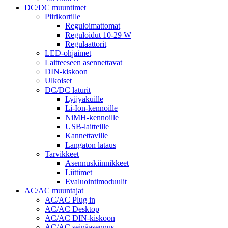
DC/DC muuntimet
Piirikortille
Reguloimattomat
Reguloidut 10-29 W
Regulaattorit
LED-ohjaimet
Laitteeseen asennettavat
DIN-kiskoon
Ulkoiset
DC/DC laturit
Lyijyakuille
Li-Ion-kennoille
NiMH-kennoille
USB-laitteille
Kannettaville
Langaton lataus
Tarvikkeet
Asennuskiinnikkeet
Liittimet
Evaluointimoduulit
AC/AC muuntajat
AC/AC Plug in
AC/AC Desktop
AC/AC DIN-kiskoon
AC/AC seinäasennus