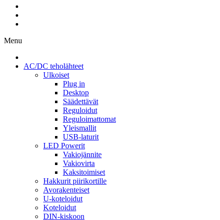
Menu
AC/DC teholähteet
Ulkoiset
Plug in
Desktop
Säädettävät
Reguloidut
Reguloimattomat
Yleismallit
USB-laturit
LED Powerit
Vakiojännite
Vakiovirta
Kaksitoimiset
Hakkurit piirikortille
Avorakenteiset
U-koteloidut
Koteloidut
DIN-kiskoon