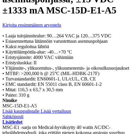
±1333 mA MSC-15D-E1-A5
Kirjoita ensimmäinen arvostelu
• Laaja tulojännitealue: 90…264 VAC ja 120…375 VDC
• Esiasennettuna liitännöin varustettuun asennuspohjaan
• Kaksi reguloitua lähtöä
• Käyttölämpötila-alue: -40…+70 °C
• Eristysjännite: 4000 VAC vähintään
• Eristysluokka: II
• Ylijännite-, ylikuormitus-, ylikuumenemis- ja oikosulkusuojaukset
• MTBF: >200,000 h @ 25°C (MIL-HDBK-217F)
• Turvastandardit: EN60601-1, UL/cUL, CB, CE
• EMC standardit: EN 55011 class B, EN 60601-1-2
• Mitat: 116,5 x 63,7 x 30,5 mm
• Paino: 310 g
Nimike
MSC-15D-E1-A5
Lisää kauppalistalle
Lisää vertailuun
Sähköposti
Lisätiedot
MSC-E1 -sarja on Medical-hyväksytty 40 watin AC/DC-
teholähdemoduuli, joka erittäin pienen kokonsa ansiosta soveltuu