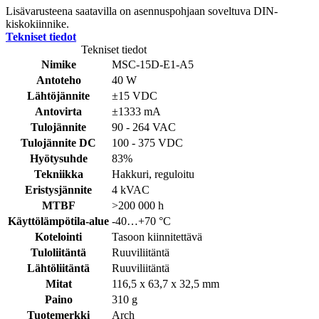
Lisävarusteena saatavilla on asennuspohjaan soveltuva DIN-
kiskokiinnike.
Tekniset tiedot
Tekniset tiedot
Nimike
MSC-15D-E1-A5
Antoteho
40 W
Lähtöjännite
±15 VDC
Antovirta
±1333 mA
Tulojännite
90 - 264 VAC
Tulojännite DC
100 - 375 VDC
Hyötysuhde
83%
Tekniikka
Hakkuri, reguloitu
Eristysjännite
4 kVAC
MTBF
>200 000 h
Käyttölämpötila-alue
-40…+70 °C
Kotelointi
Tasoon kiinnitettävä
Tuloliitäntä
Ruuviliitäntä
Lähtöliitäntä
Ruuviliitäntä
Mitat
116,5 x 63,7 x 32,5 mm
Paino
310 g
Tuotemerkki
Arch