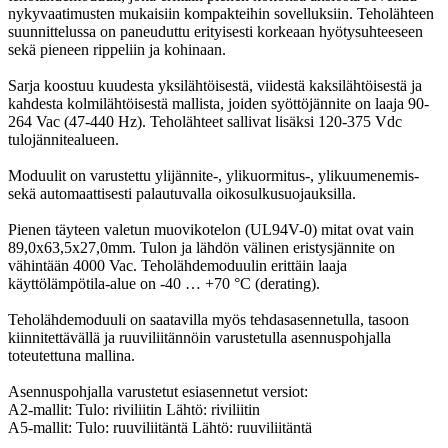
nykyvaatimusten mukaisiin kompakteihin sovelluksiin. Teholähteen
suunnittelussa on paneuduttu erityisesti korkeaan hyötysuhteeseen
sekä pieneen rippeliin ja kohinaan.
Sarja koostuu kuudesta yksilähtöisestä, viidestä kaksilähtöisestä ja
kahdesta kolmilähtöisestä mallista, joiden syöttöjännite on laaja 90-
264 Vac (47-440 Hz). Teholähteet sallivat lisäksi 120-375 Vdc
tulojännitealueen.
Moduulit on varustettu ylijännite-, ylikuormitus-, ylikuumenemis-
sekä automaattisesti palautuvalla oikosulkusuojauksilla.
Pienen täyteen valetun muovikotelon (UL94V-0) mitat ovat vain
89,0x63,5x27,0mm. Tulon ja lähdön välinen eristysjännite on
vähintään 4000 Vac. Teholähdemoduulin erittäin laaja
käyttölämpötila-alue on -40 … +70 °C (derating).
Teholähdemoduuli on saatavilla myös tehdasasennetulla, tasoon
kiinnitettävällä ja ruuviliitännöin varustetulla asennuspohjalla
toteutettuna mallina.
Asennuspohjalla varustetut esiasennetut versiot:
A2-mallit: Tulo: riviliitin Lähtö: riviliitin
A5-mallit: Tulo: ruuviliitäntä Lähtö: ruuviliitäntä