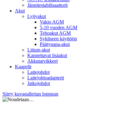
Jännitestabilisaattorit
Akut
Lyijyakut
Vakio AGM
5-10 vuoden AGM
Tehoakut AGM
Sykliseen käyttöön
Päätynapa-akut
Litium akut
Kannettavat lisäakut
Akkutarvikkeet
Kaapelit
Laitejohdot
Laitejohtoadapterit
Jatkojohdot
Siirry kuvagallerian loppuun