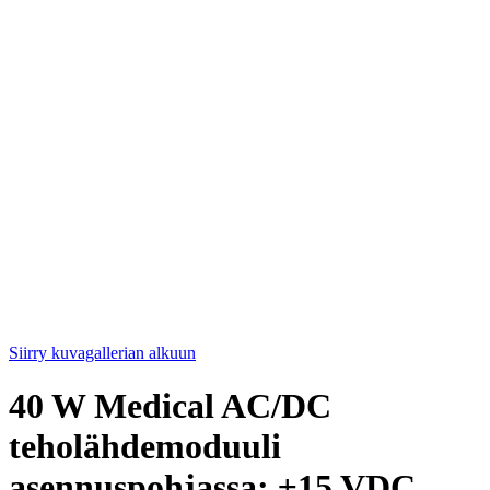
Siirry kuvagallerian alkuun
40 W Medical AC/DC
teholähdemoduuli
asennuspohjassa; ±15 VDC