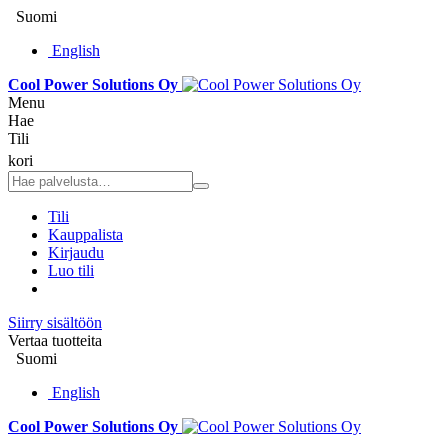
Suomi
English
Cool Power Solutions Oy
Menu
Hae
Tili
kori
Tili
Kauppalista
Kirjaudu
Luo tili
Siirry sisältöön
Vertaa tuotteita
Suomi
English
Cool Power Solutions Oy