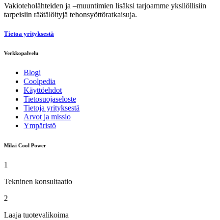
Vakioteholähteiden ja –muuntimien lisäksi tarjoamme yksilöllisiin
tarpeisiin räätälöityjä tehonsyöttöratkaisuja.
Tietoa yrityksestä
Verkkopalvelu
Blogi
Coolpedia
Käyttöehdot
Tietosuojaseloste
Tietoja yrityksestä
Arvot ja missio
Ympäristö
Miksi Cool Power
1
Tekninen konsultaatio
2
Laaja tuotevalikoima