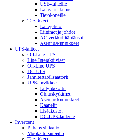
USB-laitteille
Langaton lataus
Tietokoneille
Tarvikkeet
Laitejohdot
Liittimet ja johdot
AC verkkoliitäntäosat
Asennuskiinnikkeet
UPS-laitteet
Off-Line UPS
Line-Interaktiiviset
On-Line UPS
DC UPS
Jännitestabilisaattorit
UPS-tarvikkeet
Liityntäkortit
Ohituskytkimet
Asennuskiinnikkeet
Kaapelit
Lisäakustot
DC-UPS-laitteille
Invertterit
Puhdas siniaalto
Muokattu siniaalto
Tarvikkeet