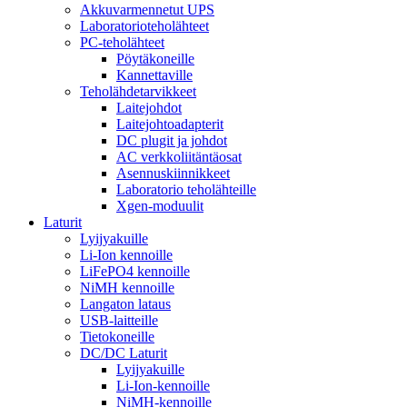
Akkuvarmennetut UPS
Laboratorioteholähteet
PC-teholähteet
Pöytäkoneille
Kannettaville
Teholähdetarvikkeet
Laitejohdot
Laitejohtoadapterit
DC plugit ja johdot
AC verkkoliitäntäosat
Asennuskiinnikkeet
Laboratorio teholähteille
Xgen-moduulit
Laturit
Lyijyakuille
Li-Ion kennoille
LiFePO4 kennoille
NiMH kennoille
Langaton lataus
USB-laitteille
Tietokoneille
DC/DC Laturit
Lyijyakuille
Li-Ion-kennoille
NiMH-kennoille