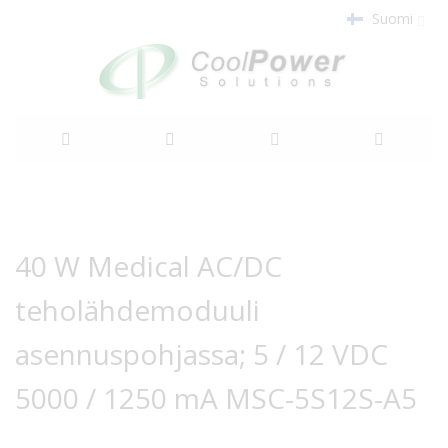
Suomi
Siirry
sisältöön
Siirry
Siirry
kuvagallerian
kuvagallerian
40 W Medical AC/DC
loppuun
alkuun
teholähdemoduuli
asennuspohjassa; 5 / 12 VDC
5000 / 1250 mA MSC-5S12S-A5