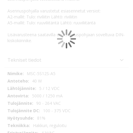
Asennuspohjalla varustetut esiasennetut versiot:
A2-mallit: Tulo: riviliitin Lähtö: riviliitin
A5-mallit: Tulo: ruuviliitäntä Lähtö: ruuviliitäntä
Lisävarusteena saatavilla on asennuspohjaan soveltuva DIN-
kiskokiinnike.
Tekniset tiedot
Tekniset
MSC-5S12S-A5
tiedot
40 W
5 / 12 VDC
5000 / 1250 mA
90 - 264 VAC
100 - 375 VDC
81%
Hakkuri, reguloitu
4 kVAC