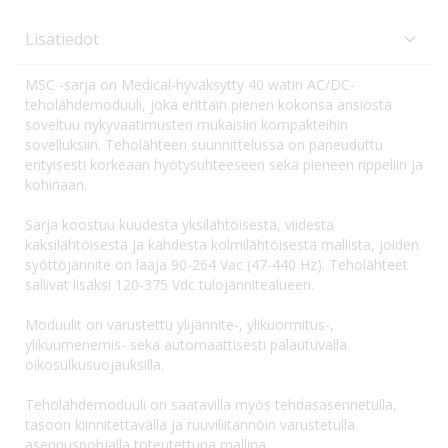
Lisätiedot
MSC -sarja on Medical-hyväksytty 40 watin AC/DC-
teholähdemoduuli, joka erittäin pienen kokonsa ansiosta
soveltuu nykyvaatimusten mukaisiin kompakteihin
sovelluksiin. Teholähteen suunnittelussa on paneuduttu
erityisesti korkeaan hyötysuhteeseen sekä pieneen rippeliin ja
kohinaan.
Sarja koostuu kuudesta yksilähtöisestä, viidestä
kaksilähtöisestä ja kahdesta kolmilähtöisestä mallista, joiden
syöttöjännite on laaja 90-264 Vac (47-440 Hz). Teholähteet
sallivat lisäksi 120-375 Vdc tulojännitealueen.
Moduulit on varustettu ylijännite-, ylikuormitus-,
ylikuumenemis- sekä automaattisesti palautuvalla
oikosulkusuojauksilla.
Teholähdemoduuli on saatavilla myös tehdasasennetulla,
tasoon kiinnitettävällä ja ruuviliitännöin varustetulla
asennuspohjalla toteutettuna mallina.