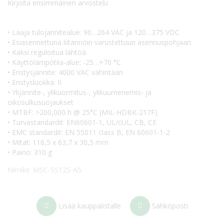
Kirjoita ensimmäinen arvostelu
• Laaja tulojännitealue: 90…264 VAC ja 120…375 VDC
• Esiasennettuna liitännöin varustettuun asennuspohjaan
• Kaksi reguloitua lähtöä
• Käyttölämpötila-alue: -25…+70 °C
• Eristysjännite: 4000 VAC vähintään
• Eristysluokka: II
• Ylijännite-, ylikuormitus-, ylikuumenemis- ja
oikosulkusuojaukset
• MTBF: >200,000 h @ 25°C (MIL-HDBK-217F)
• Turvastandardit: EN60601-1, UL/cUL, CB, CE
• EMC standardit: EN 55011 class B, EN 60601-1-2
• Mitat: 116,5 x 63,7 x 30,5 mm
• Paino: 310 g
Nimike
MSC-5S12S-A5
Lisää kauppalistalle
Sähköposti