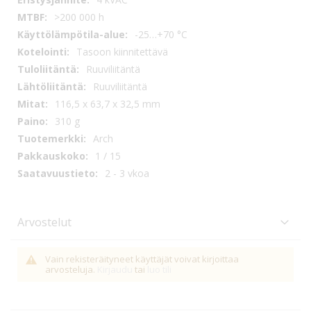
>200 000 h
-25…+70 °C
Tasoon kiinnitettävä
Ruuviliitäntä
Ruuviliitäntä
116,5 x 63,7 x 32,5 mm
310 g
Arch
1 / 15
2 - 3 vkoa
Arvostelut
Vain rekisteräityneet käyttäjät voivat kirjoittaa
arvosteluja.
Kirjaudu
tai
luo tili