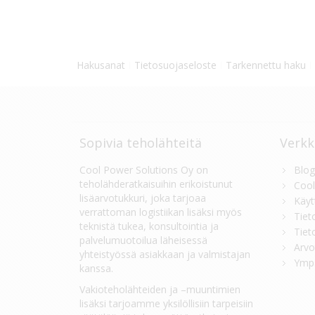
Hakusanat
Tietosuojaseloste
Tarkennettu haku
Sopivia teholähteitä
Verkk
Cool Power Solutions Oy on
Blog
teholähderatkaisuihin erikoistunut
Cool
lisäarvotukkuri, joka tarjoaa
Käyt
verrattoman logistiikan lisäksi myös
Tiet
teknistä tukea, konsultointia ja
Tiet
palvelumuotoilua läheisessä
Arvo
yhteistyössä asiakkaan ja valmistajan
Ympä
kanssa.
Vakioteholähteiden ja –muuntimien
lisäksi tarjoamme yksilöllisiin tarpeisiin