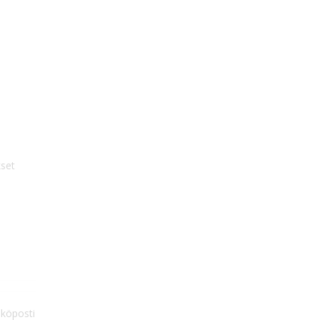
kset
köposti