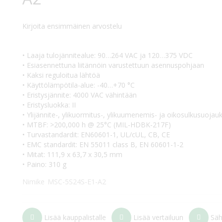
Kirjoita ensimmäinen arvostelu
• Laaja tulojännitealue: 90…264 VAC ja 120…375 VDC
• Esiasennettuna liitännöin varustettuun asennuspohjaan
• Kaksi reguloitua lähtöä
• Käyttölämpötila-alue: -40…+70 °C
• Eristysjännite: 4000 VAC vähintään
• Eristysluokka: II
• Ylijännite-, ylikuormitus-, ylikuumenemis- ja oikosulkusuojau
• MTBF: >200,000 h @ 25°C (MIL-HDBK-217F)
• Turvastandardit: EN60601-1, UL/cUL, CB, CE
• EMC standardit: EN 55011 class B, EN 60601-1-2
• Mitat: 111,9 x 63,7 x 30,5 mm
• Paino: 310 g
Nimike
MSC-5S24S-E1-A2
Lisää kauppalistalle
Lisää vertailuun
Säh