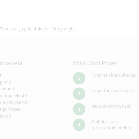
Tilaukset ja palautukset
Ota yhteyttä
opalvelu
Miksi Cool Power
i
Tekninen konsultaatio
1
pedia
töehdot
Laaja tuotevalikoima
2
osuojaseloste
oja yrityksestä
Nopeat toimitukset
t ja missio
3
ristö
Mahdollisuus
4
tuoteräätälöinteihin