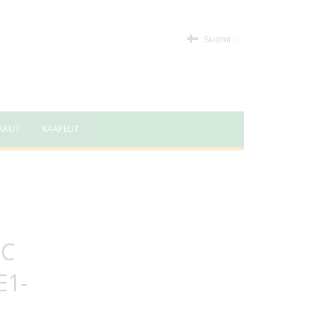
Suomi
AKUT
KAAPELIT
DC
E1-