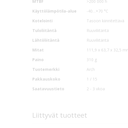
MTBF
>200 000 h
A2-mallit: Tulo: riviliitin Lähtö: riviliitin
A5-mallit: Tulo: ruuviliitäntä Lähtö: ruuviliitäntä
Käyttölämpötila-alue
-40…+70 °C
Kotelointi
Tasoon kiinnitettävä
Lisävarusteena saatavilla on asennuspohjaan sovelt
Tuloliitäntä
Ruuviliitäntä
Lähtöliitäntä
Ruuviliitäntä
Mitat
111,9 x 63,7 x 32,5 
Paino
310 g
Tuotemerkki
Arch
Pakkauskoko
1 / 15
Saatavuustieto
2 - 3 vkoa
Liittyvät tuotteet