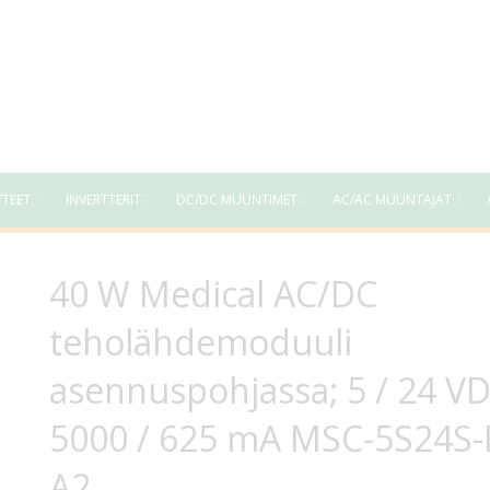
TTEET
INVERTTERIT
DC/DC MUUNTIMET
AC/AC MUUNTAJAT
40 W Medical AC/DC
teholähdemoduuli
asennuspohjassa; 5 / 24 V
5000 / 625 mA MSC-5S24S-
A2