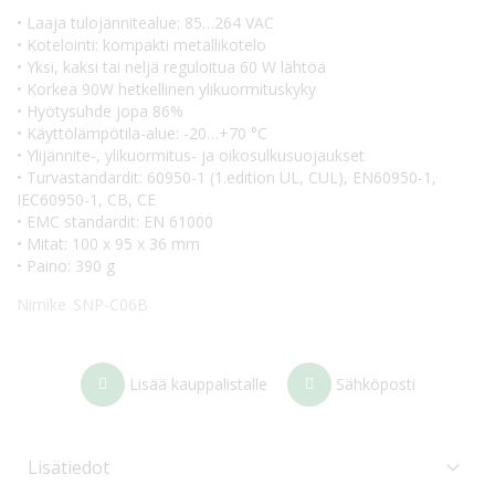
• Laaja tulojännitealue: 85…264 VAC
• Kotelointi: kompakti metallikotelo
• Yksi, kaksi tai neljä reguloitua 60 W lähtöä
• Korkea 90W hetkellinen ylikuormituskyky
• Hyötysuhde jopa 86%
• Käyttölämpötila-alue: -20…+70 °C
• Ylijännite-, ylikuormitus- ja oikosulkusuojaukset
• Turvastandardit: 60950-1 (1.edition UL, CUL), EN60950-1,
IEC60950-1, CB, CE
• EMC standardit: EN 61000
• Mitat: 100 x 95 x 36 mm
• Paino: 390 g
Nimike
SNP-C06B
Lisää kauppalistalle
Sähköposti
Lisätiedot