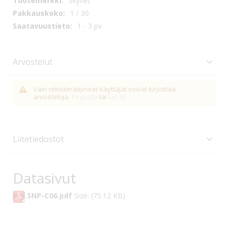
Skynet
1 / 30
1 - 3 pv
Arvostelut
Vain rekisteräityneet käyttäjät voivat kirjoittaa
arvosteluja.
Kirjaudu
tai
luo tili
Liitetiedostot
Datasivut
SNP-C06.pdf
Size: (75.12 KB)