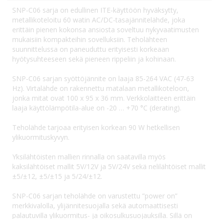
SNP-C06 sarja on edullinen ITE-käyttöön hyväksytty,
metallikoteloitu 60 watin AC/DC-tasajännitelähde, joka
erittäin pienen kokonsa ansiosta soveltuu nykyvaatimusten
mukaisiin kompakteihin sovelluksiin. Teholähteen
suunnittelussa on paneuduttu erityisesti korkeaan
hyötysuhteeseen sekä pieneen rippeliin ja kohinaan.
SNP-C06 sarjan syöttöjännite on laaja 85-264 VAC (47-63
Hz). Virtalähde on rakennettu matalaan metallikoteloon,
jonka mitat ovat 100 x 95 x 36 mm. Verkkolaitteen erittäin
laaja käyttölämpötila-alue on -20 … +70 °C (derating).
Teholähde tarjoaa erityisen korkean 90 W hetkellisen
ylikuormituskyvyn.
Yksilähtöisten mallien rinnalla on saatavilla myös
kaksilähtöiset mallit 5V/12V ja 5V/24V sekä nelilähtöiset mallit
±5/±12, ±5/±15 ja 5/24/±12.
SNP-C06 sarjan teholähde on varustettu ”power on”
merkkivalolla, ylijännitesuojalla sekä automaattisesti
palautuvilla ylikuormitus- ja oikosulkusuojauksilla. Sillä on