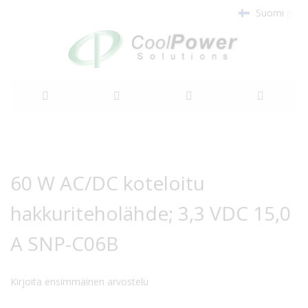
Suomi
Siirry
sisältöön
Siirry
Siirry
kuvagallerian
kuvagallerian
60 W AC/DC koteloitu
loppuun
alkuun
hakkuriteholähde; 3,3 VDC 15,0
A SNP-C06B
Kirjoita ensimmäinen arvostelu