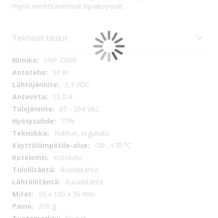
myös merkittävimmät hyväksynnät.
Tekniset tiedot
Tekniset
SNP-C06B
tiedot
50 W
3,3 VDC
15,0 A
85 - 264 VAC
77%
Hakkuri, reguloitu
-20…+70 °C
Koteloitu
Ruuviliitäntä
Ruuviliitäntä
95 x 100 x 36 mm
390 g