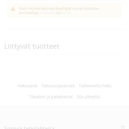
Vain rekisteräityneet käyttäjät voivat kirjoittaa
arvosteluja.
Kirjaudu
tai
luo tili
Liittyvät tuotteet
Hakusanat
Tietosuojaseloste
Tarkennettu haku
Tilaukset ja palautukset
Ota yhteyttä
Sopivia teholähteitä