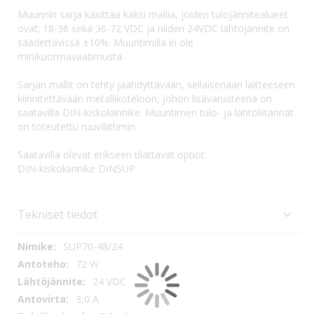
Muunnin sarja käsittää kaksi mallia, joiden tulojännitealueet
ovat; 18-36 sekä 36-72 VDC ja niiden 24VDC lähtöjännite on
säädettävissä ±10%. Muuntimilla ei ole
minikuormavaatimusta.
Sarjan mallit on tehty jäähdyttävään, sellaisenaan laitteeseen
kiinnitettävään metallikoteloon, johon lisävarusteena on
saatavilla DIN-kiskokiinnike. Muuntimen tulo- ja lähtöliitännät
on toteutettu ruuviliittimin.
Saatavilla olevat erikseen tilattavat optiot:
DIN-kiskokiinnike DINSUP
Tekniset tiedot
Tekniset
SUP70-48/24
tiedot
72 W
24 VDC
3,0 A