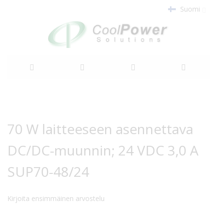
Suomi
Siirry
sisältöön
Siirry
Siirry
kuvagallerian
kuvagallerian
70 W laitteeseen asennettava
loppuun
alkuun
DC/DC-muunnin; 24 VDC 3,0 A
SUP70-48/24
Kirjoita ensimmäinen arvostelu