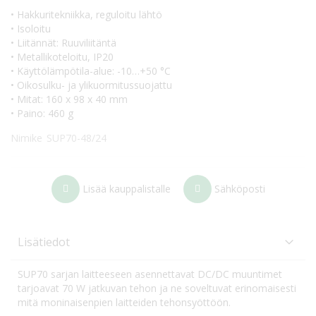
• Hakkuritekniikka, reguloitu lähtö
• Isoloitu
• Liitännät: Ruuviliitäntä
• Metallikoteloitu, IP20
• Käyttölämpötila-alue: -10…+50 °C
• Oikosulku- ja ylikuormitussuojattu
• Mitat: 160 x 98 x 40 mm
• Paino: 460 g
Nimike
SUP70-48/24
Lisää kauppalistalle
Sähköposti
Lisätiedot
SUP70 sarjan laitteeseen asennettavat DC/DC muuntimet
tarjoavat 70 W jatkuvan tehon ja ne soveltuvat erinomaisesti
mitä moninaisenpien laitteiden tehonsyöttöön.