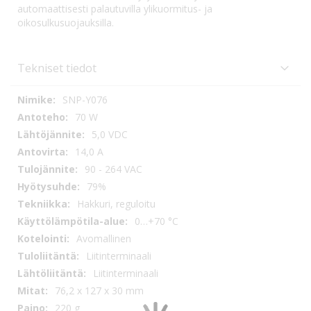
automaattisesti palautuvilla ylikuormitus- ja
oikosulkusuojauksilla.
Tekniset tiedot
Tekniset
SNP-Y076
tiedot
70 W
5,0 VDC
14,0 A
90 - 264 VAC
79%
Hakkuri, reguloitu
0…+70 °C
Avomallinen
Liitinterminaali
Liitinterminaali
76,2 x 127 x 30 mm
220 g