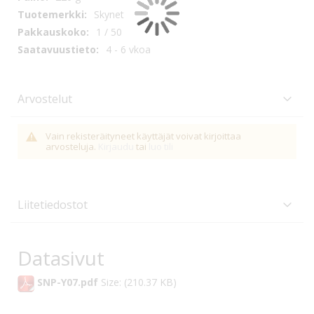
Skynet
1 / 50
4 - 6 vkoa
Arvostelut
Vain rekisteräityneet käyttäjät voivat kirjoittaa
arvosteluja.
Kirjaudu
tai
luo tili
Liitetiedostot
Datasivut
SNP-Y07.pdf
Size: (210.37 KB)