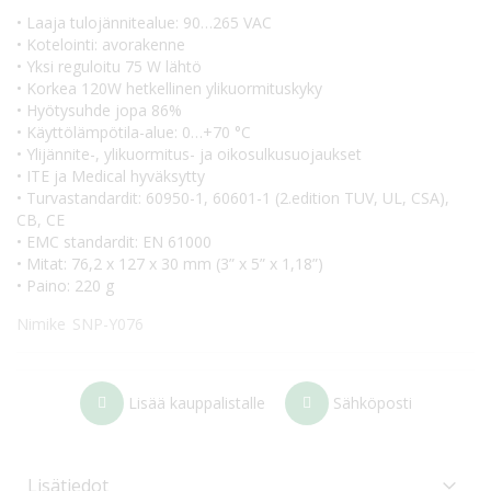
• Laaja tulojännitealue: 90…265 VAC
• Kotelointi: avorakenne
• Yksi reguloitu 75 W lähtö
• Korkea 120W hetkellinen ylikuormituskyky
• Hyötysuhde jopa 86%
• Käyttölämpötila-alue: 0…+70 °C
• Ylijännite-, ylikuormitus- ja oikosulkusuojaukset
• ITE ja Medical hyväksytty
• Turvastandardit: 60950-1, 60601-1 (2.edition TUV, UL, CSA),
CB, CE
• EMC standardit: EN 61000
• Mitat: 76,2 x 127 x 30 mm (3” x 5” x 1,18”)
• Paino: 220 g
Nimike
SNP-Y076
Lisää kauppalistalle
Sähköposti
Lisätiedot