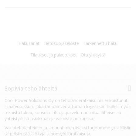
Hakusanat
Tietosuojaseloste
Tarkennettu haku
Tilaukset ja palautukset
Ota yhteyttä
Sopivia teholähteitä
Cool Power Solutions Oy on teholähderatkaisuihin erikoistunut
lisäarvotukkuri, joka tarjoaa verrattoman logistiikan lisäksi myös
teknistä tukea, konsultointia ja palvelumuotoilua läheisessä
yhteistyössä asiakkaan ja valmistajan kanssa.
Vakioteholähteiden ja –muuntimien lisäksi tarjoamme yksilöllisiin
tarpeisiin räätälöityjä tehonsyöttöratkaisuja.