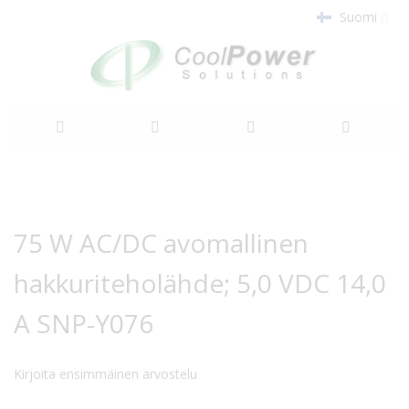
Suomi
Siirry
sisältöön
Siirry
Siirry
kuvagallerian
kuvagallerian
75 W AC/DC avomallinen
loppuun
alkuun
hakkuriteholähde; 5,0 VDC 14,0
A SNP-Y076
Kirjoita ensimmäinen arvostelu