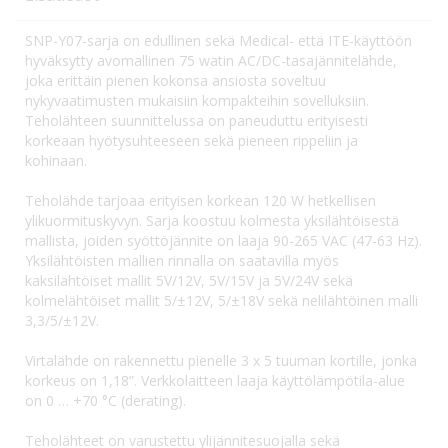
SNP-Y07-sarja on edullinen sekä Medical- että ITE-käyttöön
hyväksytty avomallinen 75 watin AC/DC-tasajännitelähde,
joka erittäin pienen kokonsa ansiosta soveltuu
nykyvaatimusten mukaisiin kompakteihin sovelluksiin.
Teholähteen suunnittelussa on paneuduttu erityisesti
korkeaan hyötysuhteeseen sekä pieneen rippeliin ja
kohinaan.
Teholähde tarjoaa erityisen korkean 120 W hetkellisen
ylikuormituskyvyn. Sarja koostuu kolmesta yksilähtöisestä
mallista, joiden syöttöjännite on laaja 90-265 VAC (47-63 Hz).
Yksilähtöisten mallien rinnalla on saatavilla myös
kaksilähtöiset mallit 5V/12V, 5V/15V ja 5V/24V sekä
kolmelähtöiset mallit 5/±12V, 5/±18V sekä nelilähtöinen malli
3,3/5/±12V.
Virtalähde on rakennettu pienelle 3 x 5 tuuman kortille, jonka
korkeus on 1,18”. Verkkolaitteen laaja käyttölämpötila-alue
on 0 … +70 °C (derating).
Teholähteet on varustettu ylijännitesuojalla sekä