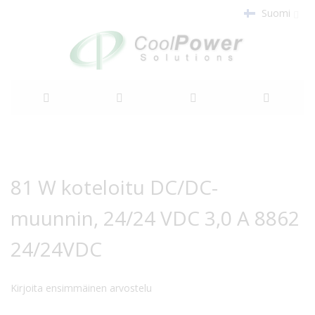
Suomi
Siirry
sisältöön
Siirry
Siirry
kuvagallerian
kuvagallerian
81 W koteloitu DC/DC-
loppuun
alkuun
muunnin, 24/24 VDC 3,0 A 8862
24/24VDC
Kirjoita ensimmäinen arvostelu