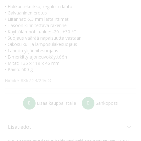
• Hakkuritekniikka, reguloitu lähtö
• Galvaaninen erotus
• Liitännät: 6,3 mm lattaliittimet
• Tasoon kiinnitettävä rakenne
• Käyttölämpötila-alue: -20…+30 °C
• Suojaus väärää napaisuutta vastaan
• Oikosulku- ja lämpösulakesuojaus
• Lähdön ylijännitesuojaus
• E-merkitty ajoneuvokäyttöön
• Mitat: 135 x 119 x 46 mm
• Paino: 600 g
Nimike
8862 24/24VDC
Lisää kauppalistalle
Sähköposti
Lisätiedot