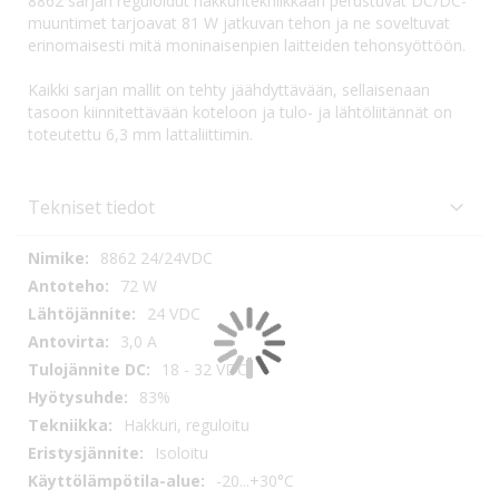
8862 sarjan reguloidut hakkuritekniikkaan perustuvat DC/DC-
muuntimet tarjoavat 81 W jatkuvan tehon ja ne soveltuvat
erinomaisesti mitä moninaisenpien laitteiden tehonsyöttöön.
Kaikki sarjan mallit on tehty jäähdyttävään, sellaisenaan
tasoon kiinnitettävään koteloon ja tulo- ja lähtöliitännät on
toteutettu 6,3 mm lattaliittimin.
Tekniset tiedot
Tekniset
8862 24/24VDC
tiedot
72 W
24 VDC
3,0 A
18 - 32 VDC
83%
Hakkuri, reguloitu
Isoloitu
-20...+30°C