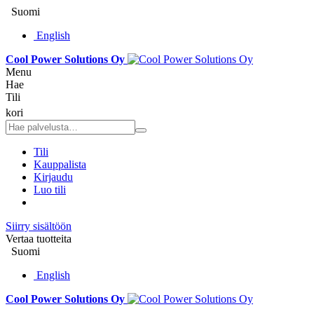
Suomi
English
Cool Power Solutions Oy
Menu
Hae
Tili
kori
Tili
Kauppalista
Kirjaudu
Luo tili
Siirry sisältöön
Vertaa tuotteita
Suomi
English
Cool Power Solutions Oy