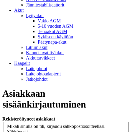
Jännitestabilisaattorit
Akut
Lyijyakut
Vakio AGM
5-10 vuoden AGM
Tehoakut AGM
Sykliseen käyttöön
Päätynapa-akut
Litium akut
Kannettavat lisäakut
Akkutarvikkeet
Kaapelit
Laitejohdot
Laitejohtoadapterit
Jatkojohdot
Asiakkaan
sisäänkirjautuminen
Rekisteröityneet asiakkaat
Mikäli sinulla on tili, kirjaudu sähköpostiosoitteellasi.
Sähköposti