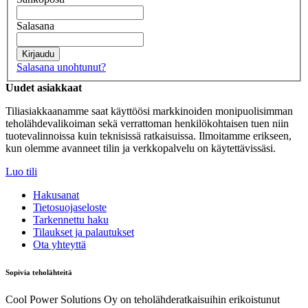
Salasana
Kirjaudu
Salasana unohtunut?
Uudet asiakkaat
Tiliasiakkaanamme saat käyttöösi markkinoiden monipuolisimman
teholähdevalikoiman sekä verrattoman henkilökohtaisen tuen niin
tuotevalinnoissa kuin teknisissä ratkaisuissa. Ilmoitamme erikseen,
kun olemme avanneet tilin ja verkkopalvelu on käytettävissäsi.
Luo tili
Hakusanat
Tietosuojaseloste
Tarkennettu haku
Tilaukset ja palautukset
Ota yhteyttä
Sopivia teholähteitä
Cool Power Solutions Oy on teholähderatkaisuihin erikoistunut