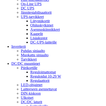
On-Line UPS
DC UPS
Jännitestabilisaattorit
UPS-tarvikkeet
Liityntäkortit
Ohituskytkimet
Asennuskiinnikkeet
Kaapelit
Lisäakustot
DC-UPS-laitteille
Invertterit
Puhdas siniaalto
Muokattu siniaalto
Tarvikkeet
DC/DC muuntimet
Piirikortille
Reguloimattomat
Reguloidut 10-29 W
Regulaattorit
LED-ohjaimet
Laitteeseen asennettavat
DIN-kiskoon
Ulkoiset
DC/DC laturit