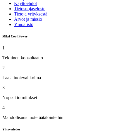
Käyttöehdot
Tietosuojaseloste
Tietoja yrityksestä
Arvot ja missio
Ympäristö
Miksi Cool Power
1
Tekninen konsultaatio
2
Laaja tuotevalikoima
3
Nopeat toimitukset
4
Mahdollisuus tuoteräätälöinteihin
Yhteystiedot