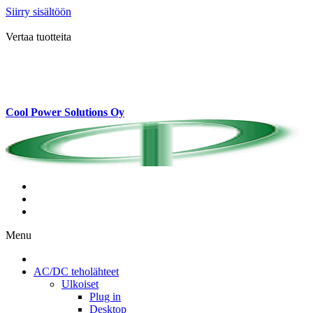
Siirry sisältöön
Vertaa tuotteita
Cool Power Solutions Oy
Menu
AC/DC teholähteet
Ulkoiset
Plug in
Desktop