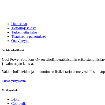
Hakusanat
Tietosuojaseloste
Tarkennettu haku
Tilaukset ja palautukset
Ota yhteyttä
Sopivia teholähteitä
Cool Power Solutions Oy on teholähderatkaisuihin erikoistunut lisäarvo
ja valmistajan kanssa.
Vakioteholähteiden ja –muuntimien lisäksi tarjoamme yksilöllisiin tarpe
Tietoa yrityksestä
Verkkopalvelu
Blogi
Coolpedia