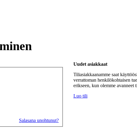
uminen
Uudet asiakkaat
Tiliasiakkaanamme saat käyttöö
verrattoman henkilökohtaisen tuen
erikseen, kun olemme avanneet til
Luo tili
Salasana unohtunut?