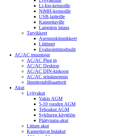
Lyijyakuille
Li-Ion-kennoille
NiMH-kennoille
USB-laitteille
Kannettaville
Langaton lataus
Tarvikkeet
Asennuskiinnikkeet
Liittimet
Evaluointimoduulit
AC/AC muuntajat
AC/AC Plug in
AC/AC Desktop
AC/AC DIN-kiskoon
AC/AC seinäasennus
Jännitestabilisaattorit
Akut
Lyijyakut
Vakio AGM
5-10 vuoden AGM
Tehoakut AGM
Sykliseen käyttöön
Päätynapa-akut
Litium akut
Kannettavat lisäakut