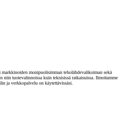
si markkinoiden monipuolisimman teholähdevalikoiman sekä
 niin tuotevalinnoissa kuin teknisissä ratkaisuissa. Ilmoitamme
in ja verkkopalvelu on käytettävissäsi.