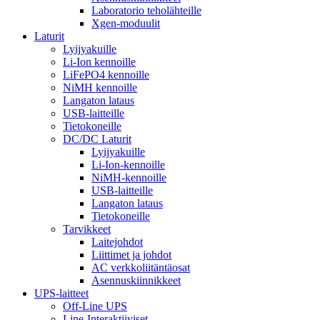
Laboratorio teholähteille
Xgen-moduulit
Laturit
Lyijyakuille
Li-Ion kennoille
LiFePO4 kennoille
NiMH kennoille
Langaton lataus
USB-laitteille
Tietokoneille
DC/DC Laturit
Lyijyakuille
Li-Ion-kennoille
NiMH-kennoille
USB-laitteille
Langaton lataus
Tietokoneille
Tarvikkeet
Laitejohdot
Liittimet ja johdot
AC verkkoliitäntäosat
Asennuskiinnikkeet
UPS-laitteet
Off-Line UPS
Line-Interaktiiviset