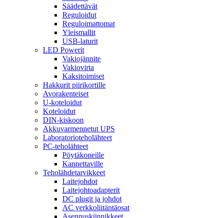
Säädettävät
Reguloidut
Reguloimattomat
Yleismallit
USB-laturit
LED Powerit
Vakiojännite
Vakiovirta
Kaksitoimiset
Hakkurit piirikortille
Avorakenteiset
U-koteloidut
Koteloidut
DIN-kiskoon
Akkuvarmennetut UPS
Laboratorioteholähteet
PC-teholähteet
Pöytäkoneille
Kannettaville
Teholähdetarvikkeet
Laitejohdot
Laitejohtoadapterit
DC plugit ja johdot
AC verkkoliitäntäosat
Asennuskiinnikkeet