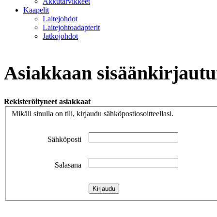
Akkutarvikkeet
Kaapelit
Laitejohdot
Laitejohtoadapterit
Jatkojohdot
Asiakkaan sisäänkirjaut
Rekisteröityneet asiakkaat
Mikäli sinulla on tili, kirjaudu sähköpostiosoitteellasi.
Sähköposti
Salasana
Kirjaudu