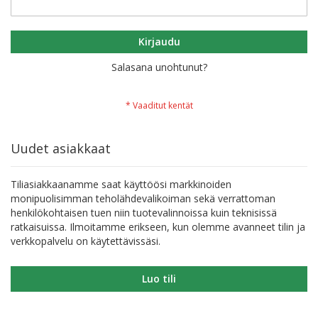
Kirjaudu
Salasana unohtunut?
Uudet asiakkaat
Tiliasiakkaanamme saat käyttöösi markkinoiden
monipuolisimman teholähdevalikoiman sekä verrattoman
henkilökohtaisen tuen niin tuotevalinnoissa kuin teknisissä
ratkaisuissa. Ilmoitamme erikseen, kun olemme avanneet tilin ja
verkkopalvelu on käytettävissäsi.
Luo tili