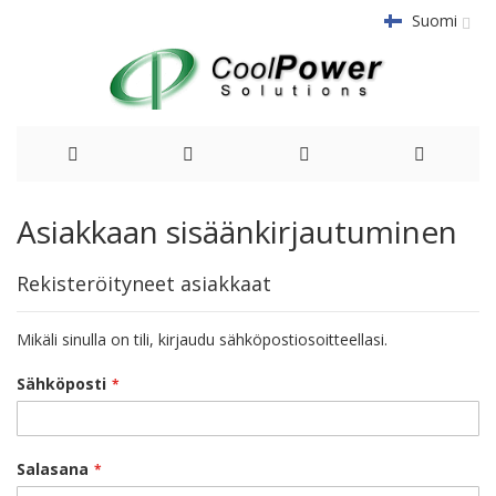
Suomi
Siirry
Asiakkaan sisäänkirjautuminen
sisältöön
Rekisteröityneet asiakkaat
Mikäli sinulla on tili, kirjaudu sähköpostiosoitteellasi.
Sähköposti
Salasana