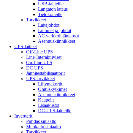
USB-laitteille
Langaton lataus
Tietokoneille
Tarvikkeet
Laitejohdot
Liittimet ja johdot
AC verkkoliitäntäosat
Asennuskiinnikkeet
UPS-laitteet
Off-Line UPS
Line-Interaktiiviset
On-Line UPS
DC UPS
Jännitestabilisaattorit
UPS-tarvikkeet
Liityntäkortit
Ohituskytkimet
Asennuskiinnikkeet
Kaapelit
Lisäakustot
DC-UPS-laitteille
Invertterit
Puhdas siniaalto
Muokattu siniaalto
Tarvikkeet