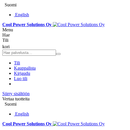
Suomi
English
Cool Power Solutions Oy
Menu
Hae
Tili
kori
Tili
Kauppalista
Kirjaudu
Luo tili
Siirry sisältöön
Vertaa tuotteita
Suomi
English
Cool Power Solutions Oy