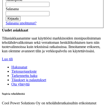
Salasana
Kirjaudu
Salasana unohtunut?
Uudet asiakkaat
Tiliasiakkaanamme saat käyttöösi markkinoiden monipuolisimman
teholähdevalikoiman sekä verrattoman henkilökohtaisen tuen niin
tuotevalinnoissa kuin teknisissä ratkaisuissa. Ilmoitamme erikseen,
kun olemme avanneet tilin ja verkkopalvelu on käytettävissäsi.
Luo tili
Hakusanat
Tietosuojaseloste
Tarkennettu haku
Tilaukset ja palautukset
Ota yhteyttä
Sopivia teholähteitä
Cool Power Solutions Oy on teholähderatkaisuihin erikoistunut