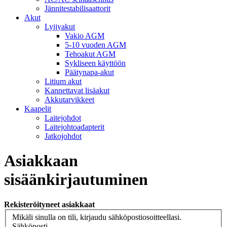
Jännitestabilisaattorit
Akut
Lyijyakut
Vakio AGM
5-10 vuoden AGM
Tehoakut AGM
Sykliseen käyttöön
Päätynapa-akut
Litium akut
Kannettavat lisäakut
Akkutarvikkeet
Kaapelit
Laitejohdot
Laitejohtoadapterit
Jatkojohdot
Asiakkaan
sisäänkirjautuminen
Rekisteröityneet asiakkaat
Mikäli sinulla on tili, kirjaudu sähköpostiosoitteellasi.
Sähköposti