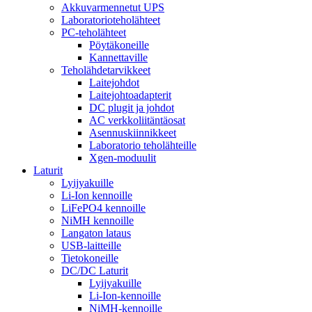
Akkuvarmennetut UPS
Laboratorioteholähteet
PC-teholähteet
Pöytäkoneille
Kannettaville
Teholähdetarvikkeet
Laitejohdot
Laitejohtoadapterit
DC plugit ja johdot
AC verkkoliitäntäosat
Asennuskiinnikkeet
Laboratorio teholähteille
Xgen-moduulit
Laturit
Lyijyakuille
Li-Ion kennoille
LiFePO4 kennoille
NiMH kennoille
Langaton lataus
USB-laitteille
Tietokoneille
DC/DC Laturit
Lyijyakuille
Li-Ion-kennoille
NiMH-kennoille