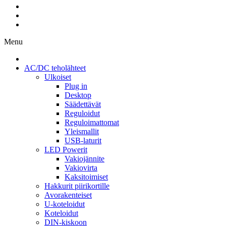
Menu
AC/DC teholähteet
Ulkoiset
Plug in
Desktop
Säädettävät
Reguloidut
Reguloimattomat
Yleismallit
USB-laturit
LED Powerit
Vakiojännite
Vakiovirta
Kaksitoimiset
Hakkurit piirikortille
Avorakenteiset
U-koteloidut
Koteloidut
DIN-kiskoon