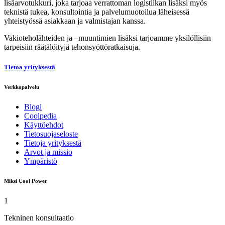
lisäarvotukkuri, joka tarjoaa verrattoman logistiikan lisäksi myös
teknistä tukea, konsultointia ja palvelumuotoilua läheisessä
yhteistyössä asiakkaan ja valmistajan kanssa.
Vakioteholähteiden ja –muuntimien lisäksi tarjoamme yksilöllisiin
tarpeisiin räätälöityjä tehonsyöttöratkaisuja.
Tietoa yrityksestä
Verkkopalvelu
Blogi
Coolpedia
Käyttöehdot
Tietosuojaseloste
Tietoja yrityksestä
Arvot ja missio
Ympäristö
Miksi Cool Power
1
Tekninen konsultaatio