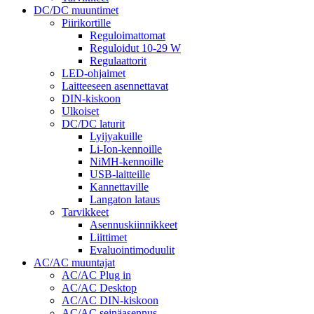
DC/DC muuntimet
Piirikortille
Reguloimattomat
Reguloidut 10-29 W
Regulaattorit
LED-ohjaimet
Laitteeseen asennettavat
DIN-kiskoon
Ulkoiset
DC/DC laturit
Lyijyakuille
Li-Ion-kennoille
NiMH-kennoille
USB-laitteille
Kannettaville
Langaton lataus
Tarvikkeet
Asennuskiinnikkeet
Liittimet
Evaluointimoduulit
AC/AC muuntajat
AC/AC Plug in
AC/AC Desktop
AC/AC DIN-kiskoon
AC/AC seinäasennus