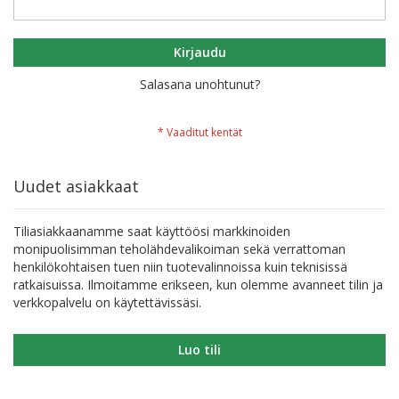
Kirjaudu
Salasana unohtunut?
Uudet asiakkaat
Tiliasiakkaanamme saat käyttöösi markkinoiden
monipuolisimman teholähdevalikoiman sekä verrattoman
henkilökohtaisen tuen niin tuotevalinnoissa kuin teknisissä
ratkaisuissa. Ilmoitamme erikseen, kun olemme avanneet tilin ja
verkkopalvelu on käytettävissäsi.
Luo tili