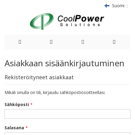
Suomi
Siirry
Asiakkaan sisäänkirjautuminen
sisältöön
Rekisteröityneet asiakkaat
Mikäli sinulla on tili, kirjaudu sähköpostiosoitteellasi.
Sähköposti
Salasana