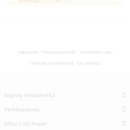
arvosteluja.
Kirjaudu
tai
luo tili
Hakusanat
Tietosuojaseloste
Tarkennettu haku
Tilaukset ja palautukset
Ota yhteyttä
Sopivia teholähteitä
Verkkopalvelu
Miksi Cool Power