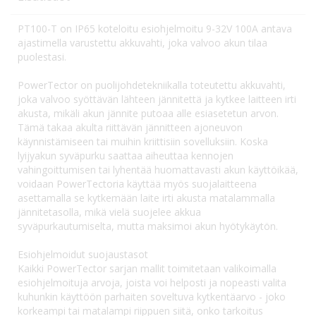
PT100-T on IP65 koteloitu esiohjelmoitu 9-32V 100A antava
ajastimella varustettu akkuvahti, joka valvoo akun tilaa
puolestasi.
PowerTector on puolijohdetekniikalla toteutettu akkuvahti,
joka valvoo syöttävän lähteen jännitettä ja kytkee laitteen irti
akusta, mikäli akun jännite putoaa alle esiasetetun arvon.
Tämä takaa akulta riittävän jännitteen ajoneuvon
käynnistämiseen tai muihin kriittisiin sovelluksiin. Koska
lyijyakun syväpurku saattaa aiheuttaa kennojen
vahingoittumisen tai lyhentää huomattavasti akun käyttöikää,
voidaan PowerTectoria käyttää myös suojalaitteena
asettamalla se kytkemään laite irti akusta matalammalla
jännitetasolla, mikä vielä suojelee akkua
syväpurkautumiselta, mutta maksimoi akun hyötykäytön.
Esiohjelmoidut suojaustasot
Kaikki PowerTector sarjan mallit toimitetaan valikoimalla
esiohjelmoituja arvoja, joista voi helposti ja nopeasti valita
kuhunkin käyttöön parhaiten soveltuva kytkentäarvo - joko
korkeampi tai matalampi riippuen siitä, onko tarkoitus