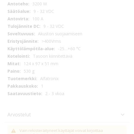
tiedot
3200 W
9 - 32 VDC
100 A
9 - 32 VDC
Akuston suojaamiseen
>400Vrms
-25…+60 °C
Tasoon kiinnitettävä
124 x 97 x 51 mm
530 g
Alfatronix
1
2 - 3 vkoa
Arvostelut
Vain rekisteräityneet käyttäjät voivat kirjoittaa