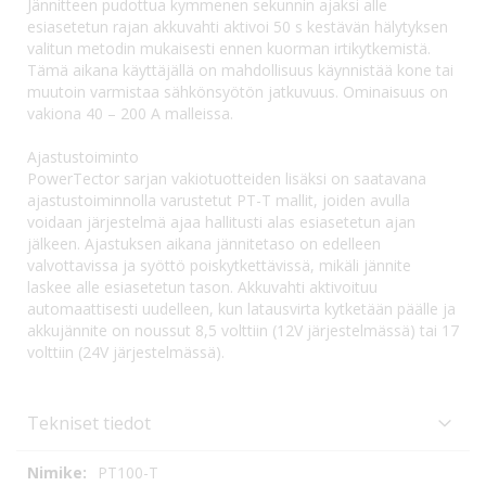
Jännitteen pudottua kymmenen sekunnin ajaksi alle
esiasetetun rajan akkuvahti aktivoi 50 s kestävän hälytyksen
valitun metodin mukaisesti ennen kuorman irtikytkemistä.
Tämä aikana käyttäjällä on mahdollisuus käynnistää kone tai
muutoin varmistaa sähkönsyötön jatkuvuus. Ominaisuus on
vakiona 40 – 200 A malleissa.
Ajastustoiminto
PowerTector sarjan vakiotuotteiden lisäksi on saatavana
ajastustoiminnolla varustetut PT-T mallit, joiden avulla
voidaan järjestelmä ajaa hallitusti alas esiasetetun ajan
jälkeen. Ajastuksen aikana jännitetaso on edelleen
valvottavissa ja syöttö poiskytkettävissä, mikäli jännite
laskee alle esiasetetun tason. Akkuvahti aktivoituu
automaattisesti uudelleen, kun latausvirta kytketään päälle ja
akkujännite on noussut 8,5 volttiin (12V järjestelmässä) tai 17
volttiin (24V järjestelmässä).
Tekniset tiedot
Tekniset
PT100-T