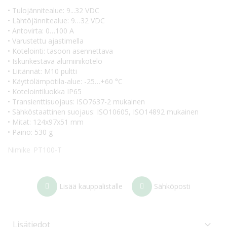
• Tulojännitealue: 9...32 VDC
• Lähtöjännitealue: 9…32 VDC
• Antovirta: 0…100 A
• Varustettu ajastimella
• Kotelointi: tasoon asennettava
• Iskunkestävä alumiinikotelo
• Liitännät: M10 pultti
• Käyttölämpötila-alue: -25…+60 °C
• Kotelointiluokka IP65
• Transienttisuojaus: ISO7637-2 mukainen
• Sähköstaattinen suojaus: ISO10605, ISO14892 mukainen
• Mitat: 124x97x51 mm
• Paino: 530 g
Nimike
PT100-T
Lisää kauppalistalle
Sähköposti
Lisätiedot