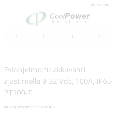
Suomi
Siirry
sisältöön
Siirry
Siirry
kuvagallerian
kuvagallerian
Esiohjelmoitu akkuvahti
loppuun
alkuun
ajastimella 9-32 Vdc, 100A, IP65
PT100-T
Kirjoita ensimmäinen arvostelu