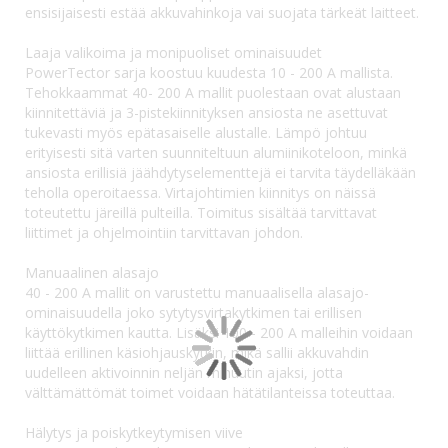
ensisijaisesti estää akkuvahinkoja vai suojata tärkeät laitteet.
Laaja valikoima ja monipuoliset ominaisuudet
PowerTector sarja koostuu kuudesta 10 - 200 A mallista.
Tehokkaammat 40- 200 A mallit puolestaan ovat alustaan
kiinnitettäviä ja 3-pistekiinnityksen ansiosta ne asettuvat
tukevasti myös epätasaiselle alustalle. Lämpö johtuu
erityisesti sitä varten suunniteltuun alumiinikoteloon, minkä
ansiosta erillisiä jäähdytyselementtejä ei tarvita täydelläkään
teholla operoitaessa. Virtajohtimien kiinnitys on näissä
toteutettu järeillä pulteilla. Toimitus sisältää tarvittavat
liittimet ja ohjelmointiin tarvittavan johdon.
Manuaalinen alasajo
40 - 200 A mallit on varustettu manuaalisella alasajo-
ominaisuudella joko sytytysvirtakytkimen tai erillisen
käyttökytkimen kautta. Lisäksi 100 - 200 A malleihin voidaan
liittää erillinen käsiohjauskytkin, mikä sallii akkuvahdin
uudelleen aktivoinnin neljän minuutin ajaksi, jotta
välttämättömät toimet voidaan hätätilanteissa toteuttaa.
Hälytys ja poiskytkeytymisen viive